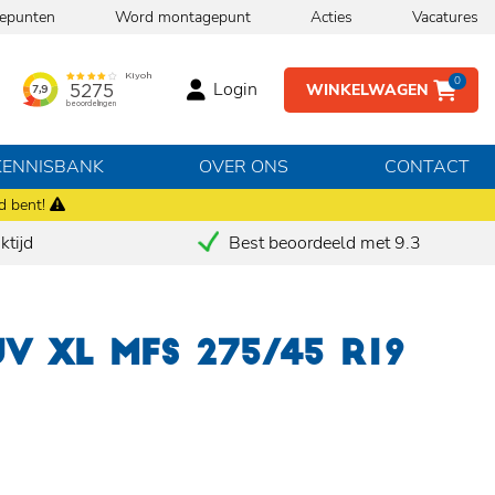
epunten
Word montagepunt
Acties
Vacatures
0
Login
WINKELWAGEN
KENNISBANK
OVER ONS
CONTACT
d bent!
tijd
Best beoordeeld met 9.3
UV XL MFS 275/45 R19