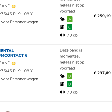
helaas niet op
BAND
voorraad
275/45 R19 108 Y
€ 259,19
A
t voor Personenwagen
C
73 db
Deze band is
NENTAL
UMCONTACT 6
momenteel
helaas niet op
BAND
voorraad
275/45 R19 108 Y
€ 237,69
B
t voor Personenwagen
B
73 db