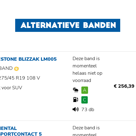
ALTERNATIEVE BANDEN
Deze band is
STONE BLIZZAK LM005
momenteel
BAND
helaas niet op
275/45 R19 108 V
voorraad
€ 256,39
t voor SUV
A
C
73 db
Deze band is
NENTAL
SPORTCONTACT 5
momenteel