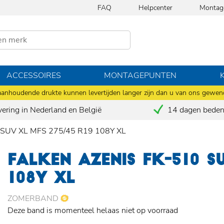
FAQ
Helpcenter
Montag
ACCESSOIRES
MONTAGEPUNTEN
anhoudende drukte kunnen levertijden langer zijn dan u van ons gewen
vering in Nederland en België
14 dagen bedenk
0 SUV XL MFS 275/45 R19 108Y XL
FALKEN AZENIS FK-510 S
108Y XL
ZOMERBAND
Deze band is momenteel helaas niet op voorraad