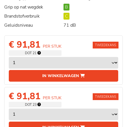
Grip op nat wegdek
B
Brandstofverbruik
C
Geluidsniveau
71 dB
€ 91,81
TWEEDEKANS
PER STUK
DOT 21
IN WINKELWAGEN
€ 91,81
TWEEDEKANS
PER STUK
DOT 23