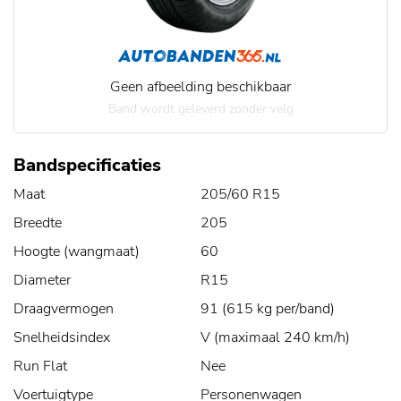
Geen afbeelding beschikbaar
Band wordt geleverd zonder velg
Bandspecificaties
Maat
205/60 R15
Breedte
205
Hoogte (wangmaat)
60
Diameter
R15
Draagvermogen
91 (615 kg per/band)
Snelheidsindex
V (maximaal 240 km/h)
Run Flat
Nee
Voertuigtype
Personenwagen