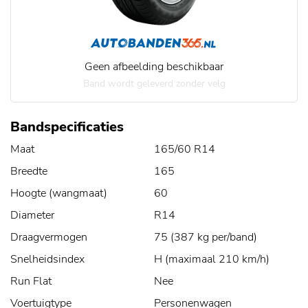
Geen afbeelding beschikbaar
Band wordt geleverd zonder velg
Bandspecificaties
Maat
165/60 R14
Breedte
165
Hoogte (wangmaat)
60
Diameter
R14
Draagvermogen
75 (387 kg per/band)
Snelheidsindex
H (maximaal 210 km/h)
Run Flat
Nee
Voertuigtype
Personenwagen