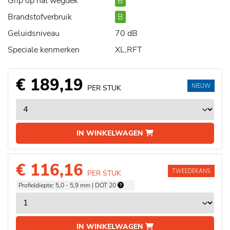
Grip op nat wegdek
B
Brandstofverbruik
B
Geluidsniveau
70 dB
Speciale kenmerken
XL,RFT
€ 189,19
NIEUW
PER STUK
IN WINKELWAGEN
€ 116,16
TWEEDEKANS
PER STUK
Profieldiepte: 5,0 - 5,9 mm | DOT 20
IN WINKELWAGEN