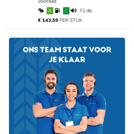
voorraad
A
C
72 db
€ 143,59
PER STUK