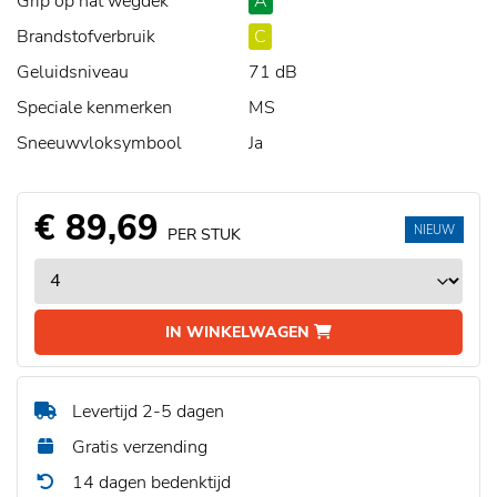
Grip op nat wegdek
A
Brandstofverbruik
C
Geluidsniveau
71 dB
Speciale kenmerken
MS
Sneeuwvloksymbool
Ja
€ 89,69
NIEUW
PER STUK
IN WINKELWAGEN
Levertijd 2-5 dagen
Gratis verzending
14 dagen bedenktijd