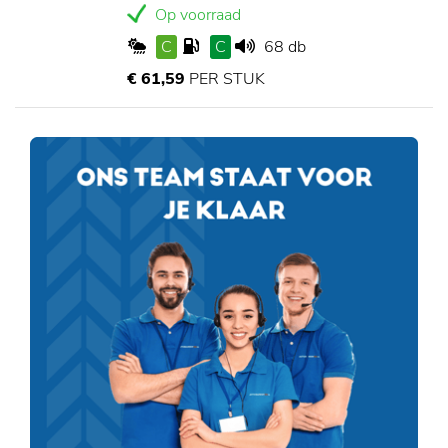
Op voorraad
C
C
68 db
€ 61,59
PER STUK