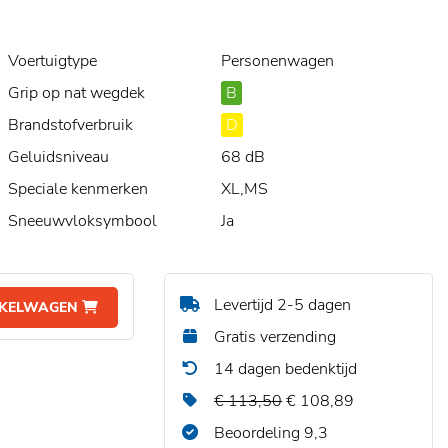
Voertuigtype
Personenwagen
Grip op nat wegdek
B
Brandstofverbruik
D
Geluidsniveau
68 dB
Speciale kenmerken
XL,MS
Sneeuwvloksymbool
Ja
Levertijd 2-5 dagen
NKELWAGEN
Gratis verzending
14 dagen bedenktijd
€ 113,50
€ 108,89
Beoordeling 9,3