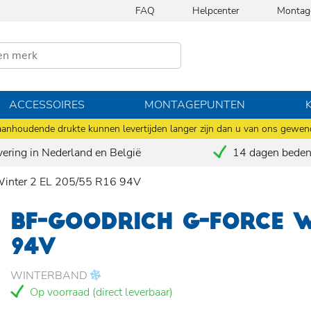
FAQ
Helpcenter
Montag
ACCESSOIRES
MONTAGEPUNTEN
anhoudende drukte kunnen levertijden langer zijn dan u van ons gewen
vering in Nederland en België
14 dagen bedenk
Winter 2 EL 205/55 R16 94V
BF-GOODRICH G-FORCE W
94V
WINTERBAND
Op voorraad (direct leverbaar)