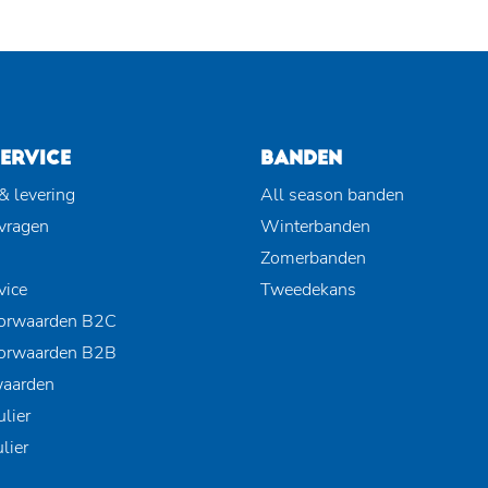
ERVICE
BANDEN
& levering
All season banden
 vragen
Winterbanden
Zomerbanden
vice
Tweedekans
orwaarden B2C
orwaarden B2B
waarden
lier
lier