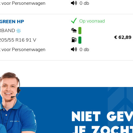
t voor Personenwagen
0 db
Op voorraad
 GREEN HP
RBAND
€ 62,89
205/55 R16 91 V
t voor Personenwagen
0 db
NIET GE
JE ZOCH