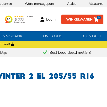
epunten
Word montagepunt
Acties
Vacatures
0
Login
WINKELWAGEN
KENNISBANK
OVER ONS
CONTACT
d bent!
tijd
Best beoordeeld met 9.3
INTER 2 EL 205/55 R16