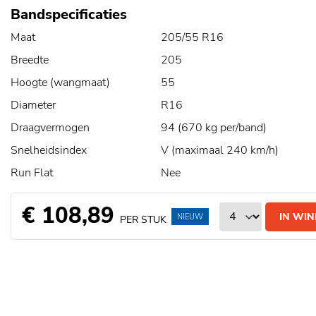
Bandspecificaties
Maat
205/55 R16
Breedte
205
Hoogte (wangmaat)
55
Diameter
R16
Draagvermogen
94 (670 kg per/band)
Snelheidsindex
V (maximaal 240 km/h)
Run Flat
Nee
€ 108,89
IN WI
NIEUW
PER STUK