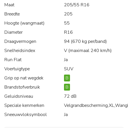
Maat
205/55 R16
Breedte
205
Hoogte (wangmaat)
55
Diameter
R16
Draagvermogen
94 (670 kg per/band)
Snelheidsindex
V (maximaal 240 km/h)
Run Flat
Ja
Voertuigtype
SUV
Grip op nat wegdek
B
Brandstofverbruik
B
Geluidsniveau
72 dB
Speciale kenmerken
Velgrandbescherming,XL,Wang
Sneeuwvloksymbool
Ja