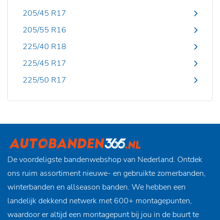
205/45 R17
205/55 R16
225/40 R18
225/45 R17
225/50 R17
De voordeligste bandenwebshop van Nederland. Ontdek
ons ruim assortiment nieuwe- en gebruikte zomerbanden,
winterbanden en allseason banden. We hebben een
landelijk dekkend netwerk met 600+ montagepunten,
waardoor er altijd een montagepunt bij jou in de buurt te