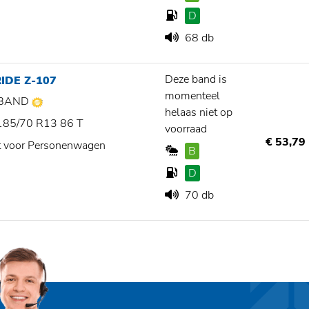
D
68 db
Deze band is
IDE Z-107
momenteel
BAND
helaas niet op
185/70 R13 86 T
voorraad
€ 53,79
t voor Personenwagen
B
D
70 db