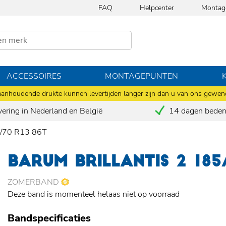
FAQ
Helpcenter
Montag
ACCESSOIRES
MONTAGEPUNTEN
anhoudende drukte kunnen levertijden langer zijn dan u van ons gewen
vering in Nederland en België
14 dagen bedenk
5/70 R13 86T
BARUM BRILLANTIS 2 185
ZOMERBAND
Deze band is momenteel helaas niet op voorraad
Bandspecificaties