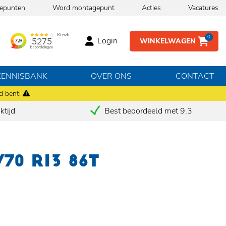
epunten
Word montagepunt
Acties
Vacatures
0
Login
WINKELWAGEN
KENNISBANK
OVER ONS
CONTACT
d bent!
tijd
Best beoordeeld met 9.3
/70 R13 86T