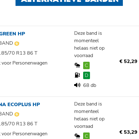
ALTERNATIEVE BANDEN
Deze band is
 GREEN HP
momenteel
BAND
helaas niet op
185/70 R13 86 T
voorraad
€ 52,29
t voor Personenwagen
C
D
68 db
Deze band is
NA ECOPLUS HP
momenteel
BAND
helaas niet op
185/70 R13 86 T
voorraad
€ 53,29
t voor Personenwagen
C