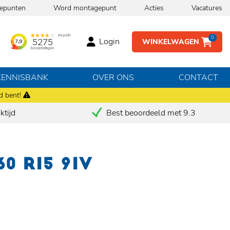
epunten
Word montagepunt
Acties
Vacatures
0
Login
WINKELWAGEN
KENNISBANK
OVER ONS
CONTACT
d bent!
tijd
Best beoordeeld met 9.3
60 R15 91V