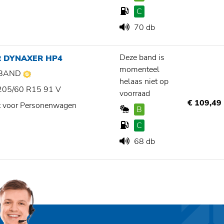
C
70 db
Deze band is
R DYNAXER HP4
momenteel
BAND
helaas niet op
205/60 R15 91 V
voorraad
€ 109,49
t voor Personenwagen
B
C
68 db