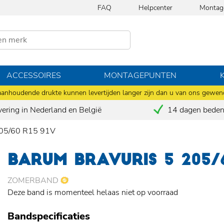
FAQ
Helpcenter
Montag
ACCESSOIRES
MONTAGEPUNTEN
anhoudende drukte kunnen levertijden langer zijn dan u van ons gewen
vering in Nederland en België
14 dagen bedenk
05/60 R15 91V
BARUM BRAVURIS 5 205/
ZOMERBAND
Deze band is momenteel helaas niet op voorraad
Bandspecificaties