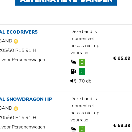
ALTERNATIEVE BANDEN
Deze band is
AL ECODRIVER5
momenteel
BAND
helaas niet op
205/60 R15 91 H
voorraad
€ 65,69
t voor Personenwagen
B
C
70 db
Deze band is
IAL SNOWDRAGON HP
momenteel
BAND
helaas niet op
205/60 R15 91 H
voorraad
€ 68,39
t voor Personenwagen
C