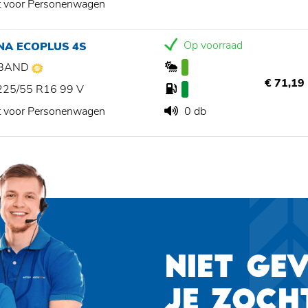
t voor Personenwagen
Op voorraad
NA ECOPLUS 4S
BAND
€ 71,19
225/55 R16 99 V
t voor Personenwagen
0 db
NIET GE
JE ZOCH