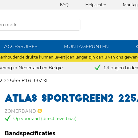
FAQ
Helpcenter
Montag
ACCESSOIRES
MONTAGEPUNTEN
anhoudende drukte kunnen levertijden langer zijn dan u van ons gewen
vering in Nederland en België
14 dagen bedenk
 225/55 R16 99V XL
ATLAS SPORTGREEN2 225
ZOMERBAND
Op voorraad (direct leverbaar)
Bandspecificaties