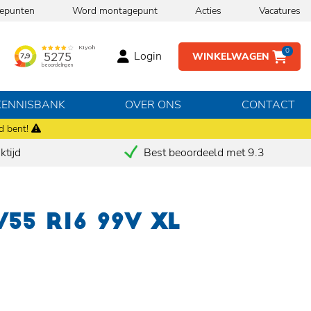
epunten
Word montagepunt
Acties
Vacatures
0
Login
WINKELWAGEN
KENNISBANK
OVER ONS
CONTACT
d bent!
tijd
Best beoordeeld met 9.3
/55 R16 99V XL