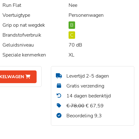
Run Flat
Nee
Voertuigtype
Personenwagen
Grip op nat wegdek
B
Brandstofverbruik
C
Geluidsniveau
70 dB
Speciale kenmerken
XL
Levertijd 2-5 dagen
NKELWAGEN
Gratis verzending
14 dagen bedenktijd
€ 78,00
€ 67,59
Beoordeling 9,3