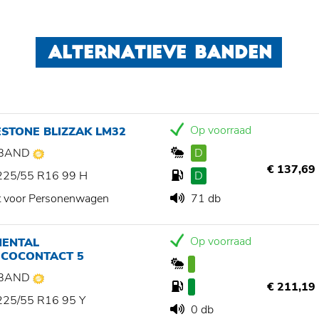
ALTERNATIEVE BANDEN
Op voorraad
STONE BLIZZAK LM32
BAND
D
€ 137,69
225/55 R16 99 H
D
t voor Personenwagen
71 db
Op voorraad
NENTAL
ECOCONTACT 5
BAND
€ 211,19
225/55 R16 95 Y
0 db