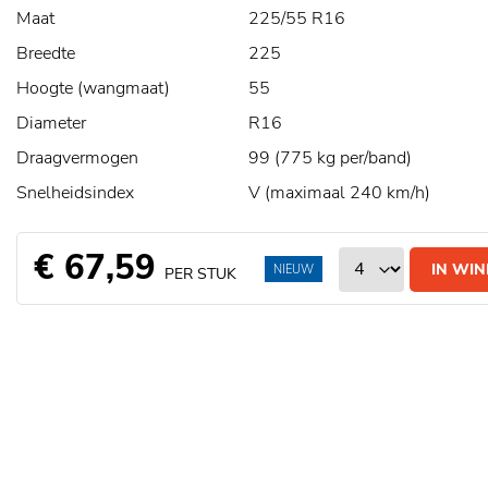
Maat
225/55 R16
Breedte
225
Hoogte (wangmaat)
55
Diameter
R16
Draagvermogen
99 (775 kg per/band)
Snelheidsindex
V (maximaal 240 km/h)
€ 67,59
IN WI
NIEUW
PER STUK