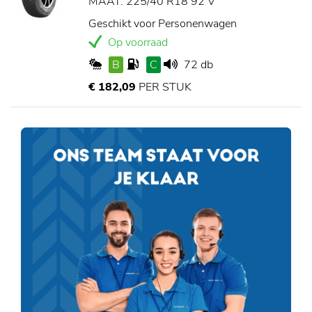
MAAT: 225/40 R18 92 V
Geschikt voor Personenwagen
Op voorraad
B
C
72 db
€ 182,09
PER STUK