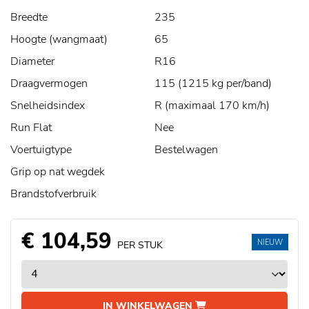
Breedte
235
Hoogte (wangmaat)
65
Diameter
R16
Draagvermogen
115 (1215 kg per/band)
Snelheidsindex
R (maximaal 170 km/h)
Run Flat
Nee
Voertuigtype
Bestelwagen
Grip op nat wegdek
Brandstofverbruik
€ 104,59
NIEUW
PER STUK
IN WINKELWAGEN