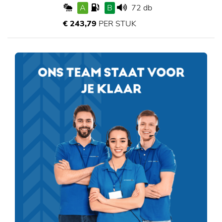
A
B
72 db
€ 243,79
PER STUK