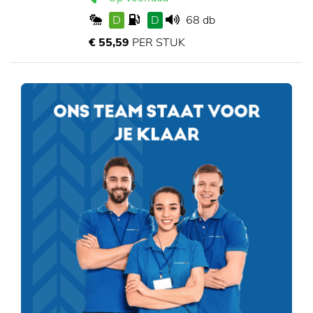
D
D
68 db
€ 55,59
PER STUK