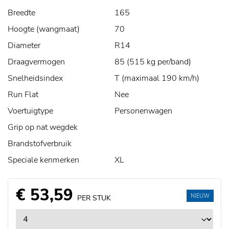
Breedte
165
Hoogte (wangmaat)
70
Diameter
R14
Draagvermogen
85 (515 kg per/band)
Snelheidsindex
T (maximaal 190 km/h)
Run Flat
Nee
Voertuigtype
Personenwagen
Grip op nat wegdek
Brandstofverbruik
Speciale kenmerken
XL
€ 53,59
NIEUW
PER STUK