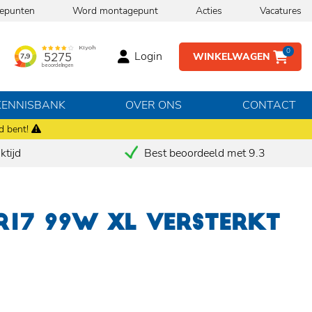
epunten
Word montagepunt
Acties
Vacatures
0
Login
WINKELWAGEN
KENNISBANK
OVER ONS
CONTACT
d bent!
tijd
Best beoordeeld met 9.3
 R17 99W XL VERSTERKT