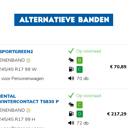
ALTERNATIEVE BANDEN
Op voorraad
 SPORTGREEN2
ZOENENBAND
B
€ 70,89
245/45 R17 99 W
C
t voor Personenwagen
70 db
Op voorraad
NENTAL
WINTERCONTACT TS830 P
C
ZOENENBAND
D
€ 217,29
245/45 R17 99 H
72 db