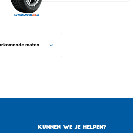
orkomende maten
KUNNEN WE JE HELPEN?