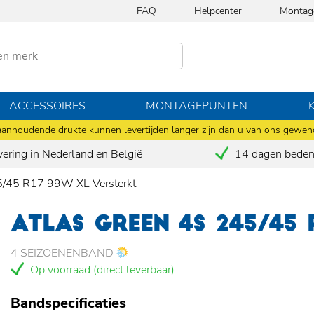
FAQ
Helpcenter
Montag
ACCESSOIRES
MONTAGEPUNTEN
anhoudende drukte kunnen levertijden langer zijn dan u van ons gewen
vering in Nederland en België
14 dagen bedenk
45 R17 99W XL Versterkt
ATLAS GREEN 4S 245/45
4 SEIZOENENBAND
Op voorraad (direct leverbaar)
Bandspecificaties