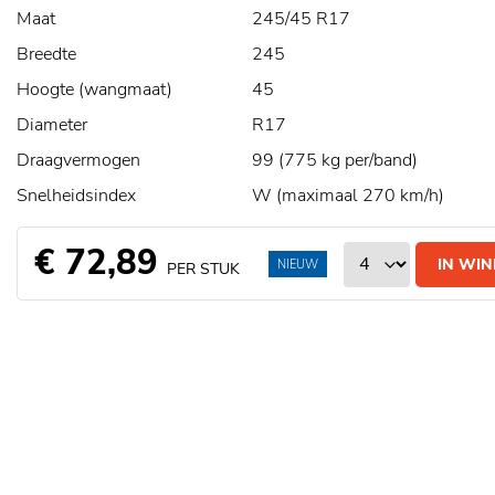
Maat
245/45 R17
Breedte
245
Hoogte (wangmaat)
45
Diameter
R17
Draagvermogen
99 (775 kg per/band)
Snelheidsindex
W (maximaal 270 km/h)
€ 72,89
IN WI
NIEUW
PER STUK