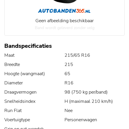
Geen afbeelding beschikbaar
Band wordt geleverd zonder velg
Bandspecificaties
Maat
215/65 R16
Breedte
215
Hoogte (wangmaat)
65
Diameter
R16
Draagvermogen
98 (750 kg per/band)
Snelheidsindex
H (maximaal 210 km/h)
Run Flat
Nee
Voertuigtype
Personenwagen