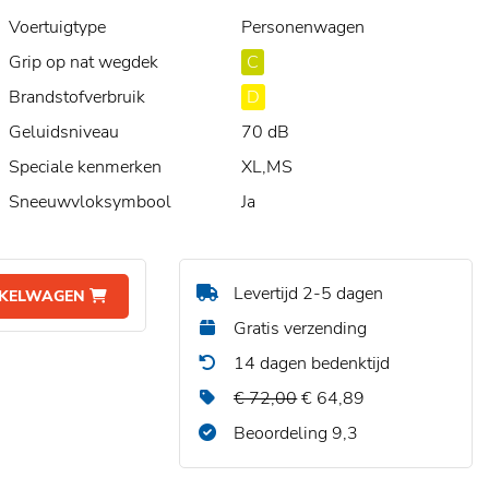
Voertuigtype
Personenwagen
Grip op nat wegdek
C
Brandstofverbruik
D
Geluidsniveau
70 dB
Speciale kenmerken
XL,MS
Sneeuwvloksymbool
Ja
Levertijd 2-5 dagen
NKELWAGEN
Gratis verzending
14 dagen bedenktijd
€ 72,00
€ 64,89
Beoordeling 9,3