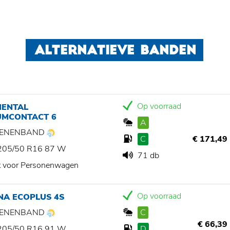
ALTERNATIEVE BANDEN
Op voorraad
NENTAL
UMCONTACT 6
A
ZOENENBAND
C
€ 171,49
205/50 R16 87 W
71 db
t voor Personenwagen
Op voorraad
NA ECOPLUS 4S
ZOENENBAND
C
€ 66,39
205/50 R16 91 W
D