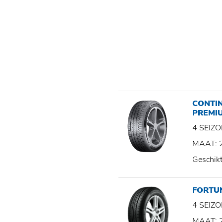
CONTI
PREMI
4 SEI
MAAT: 
Geschik
FORTU
4 SEI
MAAT: 