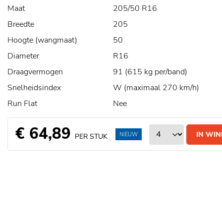
Maat
205/50 R16
Breedte
205
Hoogte (wangmaat)
50
Diameter
R16
Draagvermogen
91 (615 kg per/band)
Snelheidsindex
W (maximaal 270 km/h)
Run Flat
Nee
€ 64,89
IN WI
NIEUW
PER STUK