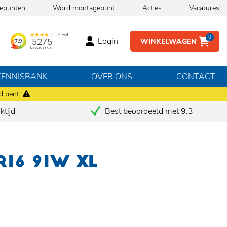
epunten
Word montagepunt
Acties
Vacatures
0
Login
WINKELWAGEN
KENNISBANK
OVER ONS
CONTACT
d bent!
tijd
Best beoordeeld met 9.3
R16 91W XL