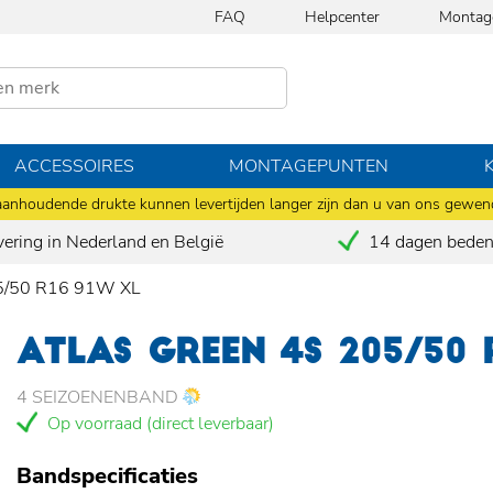
FAQ
Helpcenter
Montag
ACCESSOIRES
MONTAGEPUNTEN
anhoudende drukte kunnen levertijden langer zijn dan u van ons gewen
vering in Nederland en België
14 dagen bedenk
5/50 R16 91W XL
ATLAS GREEN 4S 205/50 
4 SEIZOENENBAND
Op voorraad (direct leverbaar)
Bandspecificaties