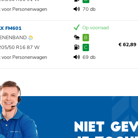
t voor Personenwagen
70 db
Op voorraad
AX FM601
ZOENENBAND
B
€ 62,89
205/50 R16 87 W
C
t voor Personenwagen
69 db
NIET GE