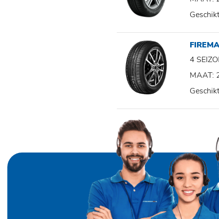
Geschik
FIREM
4 SEI
MAAT: 
Geschik