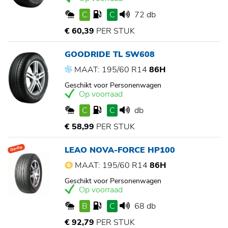
C
C
72 db
€ 60,39
PER STUK
GOODRIDE TL SW608
MAAT: 195/60 R14
86H
Geschikt voor Personenwagen
Op voorraad
C
C
db
€ 58,99
PER STUK
LEAO NOVA-FORCE HP100
Op=Op
MAAT: 195/60 R14
86H
Geschikt voor Personenwagen
Op voorraad
B
C
68 db
€ 92,79
PER STUK