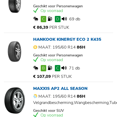
Geschikt voor Personenwagen
Op voorraad
C
D
69 db
€ 86,39
PER STUK
HANKOOK KINERGY ECO 2 K435
MAAT: 195/60 R14
86H
Geschikt voor Personenwagen
Op voorraad
B
C
71 db
€ 107,09
PER STUK
MAXXIS AP2 ALL SEASON
MAAT: 195/60 R14
86H
Velgrandbescherming,Wangbescherming,Tu
Geschikt voor SUV
Op voorraad