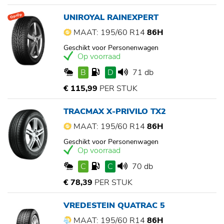
UNIROYAL RAINEXPERT
Op=Op
MAAT: 195/60 R14
86H
Geschikt voor Personenwagen
Op voorraad
B
D
71 db
€ 115,99
PER STUK
TRACMAX X-PRIVILO TX2
MAAT: 195/60 R14
86H
Geschikt voor Personenwagen
Op voorraad
C
C
70 db
€ 78,39
PER STUK
VREDESTEIN QUATRAC 5
MAAT: 195/60 R14
86H