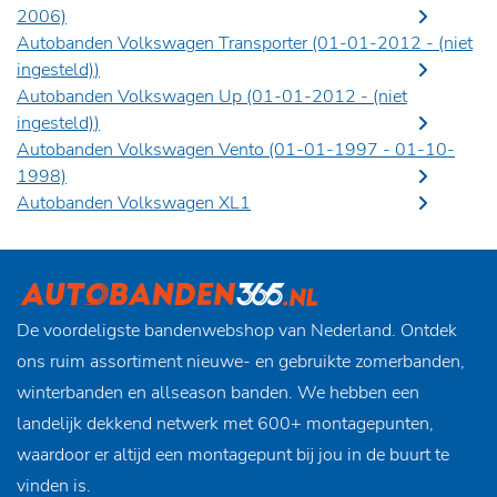
2006)
Autobanden Volkswagen Transporter (01-01-2012 -
(niet
ingesteld)
)
Autobanden Volkswagen Up (01-01-2012 -
(niet
ingesteld)
)
Autobanden Volkswagen Vento (01-01-1997 - 01-10-
1998)
Autobanden Volkswagen XL1
De voordeligste bandenwebshop van Nederland. Ontdek
ons ruim assortiment nieuwe- en gebruikte zomerbanden,
winterbanden en allseason banden. We hebben een
landelijk dekkend netwerk met 600+ montagepunten,
waardoor er altijd een montagepunt bij jou in de buurt te
vinden is.