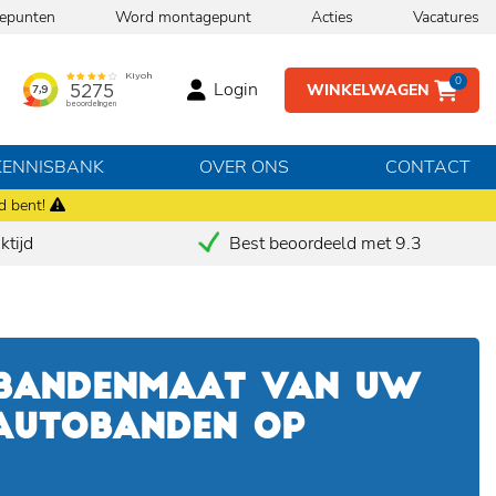
epunten
Word montagepunt
Acties
Vacatures
0
Login
WINKELWAGEN
KENNISBANK
OVER ONS
CONTACT
d bent!
tijd
Best beoordeeld met 9.3
 BANDENMAAT VAN UW
 AUTOBANDEN OP