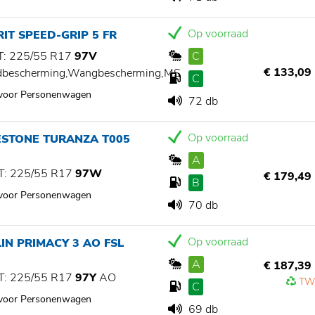
Op voorraad
IT SPEED-GRIP 5 FR
: 225/55 R17
97V
C
€ 133,09
dbescherming,Wangbescherming,MS
C
 voor Personenwagen
72 db
Op voorraad
ESTONE TURANZA T005
A
: 225/55 R17
97W
€ 179,49
B
 voor Personenwagen
70 db
Op voorraad
IN PRIMACY 3 AO FSL
A
€ 187,39
: 225/55 R17
97Y
AO
TW
C
 voor Personenwagen
69 db