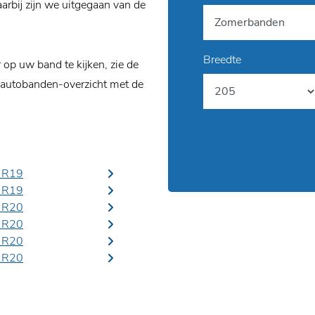
rbij zijn we uitgegaan van de
Breedte
p uw band te kijken, zie de
 autobanden-overzicht met de
 R19
 R19
 R20
 R20
 R20
 R20