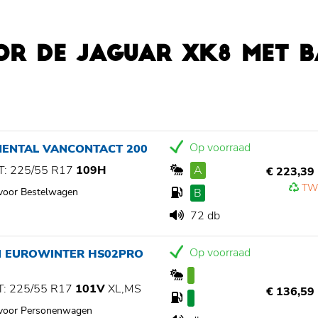
OR DE JAGUAR XK8 MET 
Op voorraad
NENTAL VANCONTACT 200
: 225/55 R17
109H
A
€ 223,39
TW
 voor Bestelwagen
B
72 db
Op voorraad
N EUROWINTER HS02PRO
: 225/55 R17
101V
XL,MS
€ 136,59
 voor Personenwagen