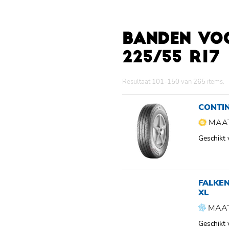
BANDEN VO
225/55 R17
Resultaat
101-150
van
265
items.
CONTI
MAAT
Geschikt
FALKE
XL
MAAT
Geschikt