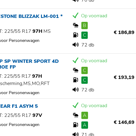
70 db
Op voorraad
STONE BLIZZAK LM-001 *
B
: 225/55 R17
97H
MS
€ 186,89
C
 voor Personenwagen
72 db
Op voorraad
P SP WINTER SPORT 4D
MOE FP
C
: 225/55 R17
97H
€ 193,19
C
scherming,MS,MO,RFT
72 db
 voor Personenwagen
Op voorraad
EAR F1 ASYM 5
: 225/55 R17
97V
A
€ 146,69
 voor Personenwagen
A
71 db