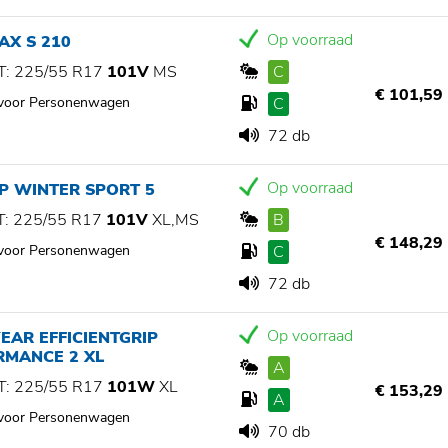
Op voorraad
AX S 210
: 225/55 R17
101V
MS
C
€ 101,59
 voor Personenwagen
C
72 db
Op voorraad
P WINTER SPORT 5
: 225/55 R17
101V
XL,MS
B
€ 148,29
 voor Personenwagen
C
72 db
Op voorraad
AR EFFICIENTGRIP
RMANCE 2 XL
A
: 225/55 R17
101W
XL
€ 153,29
A
 voor Personenwagen
70 db