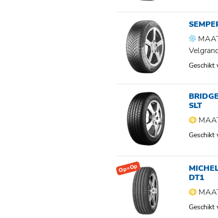
SEMPER
MAAT
Velgran
Geschikt
BRIDG
SLT
MAAT
Geschikt
Op=Op
MICHEL
DT1
MAAT
Geschikt