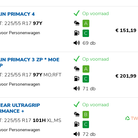
Op voorraad
IN PRIMACY 4
: 225/55 R17
97Y
A
€ 151,19
 voor Personenwagen
C
69 db
Op voorraad
IN PRIMACY 3 ZP * MOE
P
A
: 225/55 R17
97Y
MO,RFT
€ 201,99
C
 voor Personenwagen
71 db
Op voorraad
EAR ULTRAGRIP
RMANCE +
B
TW
: 225/55 R17
101H
XL,MS
C
 voor Personenwagen
72 db