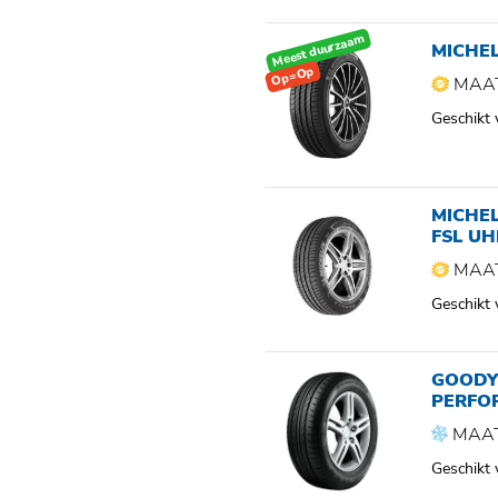
Meest duurzaam
MICHEL
Op=Op
MAAT
Geschikt
MICHEL
FSL UH
MAAT
Geschikt
GOODY
PERFO
MAAT
Geschikt