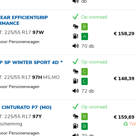
db
Op voorraad
AR EFFICIENTGRIP
RMANCE
B
: 225/55 R17
97W
€ 158,29
A
 voor Personenwagen
70 db
Op voorraad
 SP WINTER SPORT 4D *
C
: 225/55 R17
97H
MS,MO
€ 148,39
C
 voor Personenwagen
72 db
Op voorraad
I CINTURATO P7 (MO)
: 225/55 R17
97Y
B
€ 159,69
scherming
TW
B
 voor Personenwagen