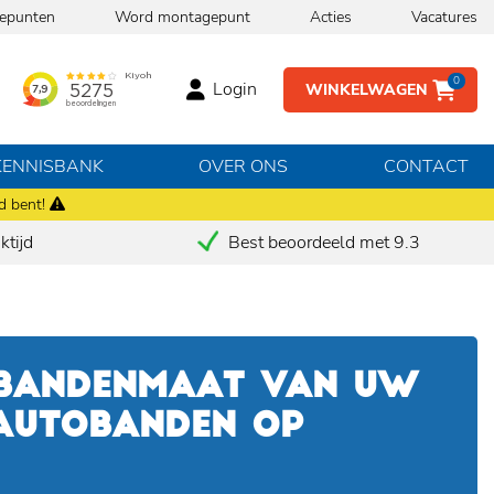
epunten
Word montagepunt
Acties
Vacatures
0
Login
WINKELWAGEN
KENNISBANK
OVER ONS
CONTACT
d bent!
tijd
Best beoordeeld met 9.3
 BANDENMAAT VAN UW
 AUTOBANDEN OP