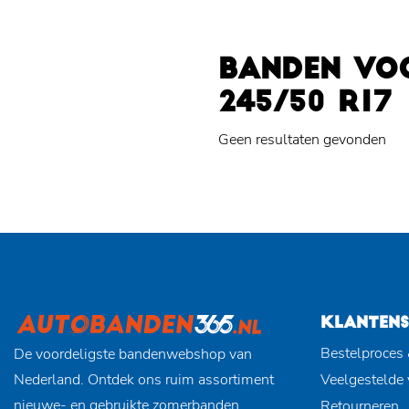
BANDEN VO
245/50 R17
Geen resultaten gevonden
KLANTENS
Bestelproces 
De voordeligste bandenwebshop van
Nederland. Ontdek ons ruim assortiment
Veelgestelde
nieuwe- en gebruikte zomerbanden,
Retourneren