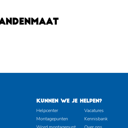
BANDENMAAT
KUNNEN WE JE HELPEN?
Helpcenter
Vacatures
Montagepunten
Kennisbank
Word montagepunt
Over ons