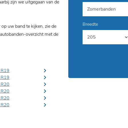
rbij zijn we uitgegaan van de
Breedte
p uw band te kijken, zie de
 autobanden-overzicht met de
 R19
 R19
 R20
 R20
 R20
 R20