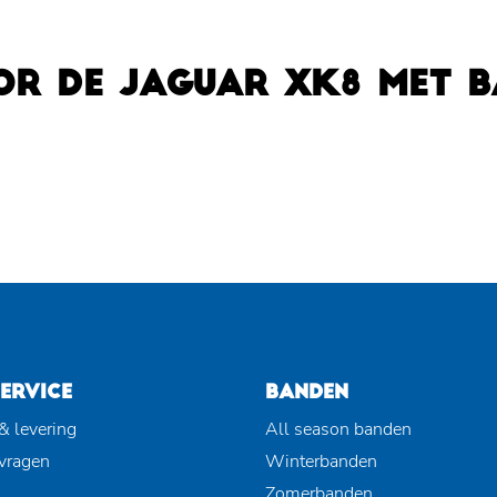
OR DE JAGUAR XK8 MET 
ERVICE
BANDEN
& levering
All season banden
 vragen
Winterbanden
Zomerbanden