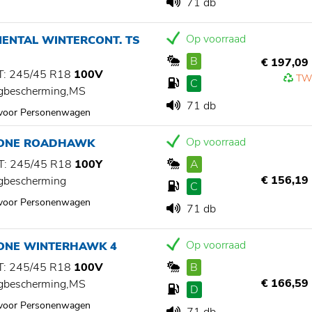
71 db
Op voorraad
NENTAL WINTERCONT. TS
B
€ 197,09
: 245/45 R18
100V
TW
C
gbescherming,MS
71 db
 voor Personenwagen
Op voorraad
TONE ROADHAWK
: 245/45 R18
100Y
A
€ 156,19
gbescherming
C
 voor Personenwagen
71 db
Op voorraad
TONE WINTERHAWK 4
: 245/45 R18
100V
B
€ 166,59
gbescherming,MS
D
 voor Personenwagen