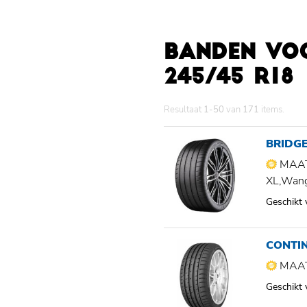
BANDEN VO
245/45 R18
Resultaat
1-50
van
171
items.
BRIDG
MAAT
XL,Wan
Geschikt
CONTIN
MAAT
Geschikt