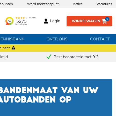
epunten
Word montagepunt
Acties
Vacatures
0
Login
WINKELWAGEN
KENNISBANK
OVER ONS
CONTACT
d bent!
tijd
Best beoordeeld met 9.3
 BANDENMAAT VAN UW
 AUTOBANDEN OP