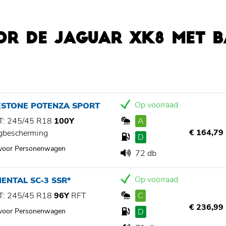
OR DE JAGUAR XK8 MET 
Op voorraad
ESTONE POTENZA SPORT
: 245/45 R18
100Y
A
€ 164,79
gbescherming
D
 voor Personenwagen
72 db
Op voorraad
ENTAL SC-3 SSR*
: 245/45 R18
96Y
RFT
C
€ 236,99
 voor Personenwagen
D