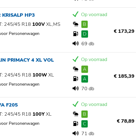
Op voorraad
 KRISALP HP3
: 245/45 R18
100V
XL,MS
B
€ 173,29
 voor Personenwagen
D
69 db
Op voorraad
IN PRIMACY 4 XL VOL
A
: 245/45 R18
100W
XL
€ 185,39
A
 voor Personenwagen
70 db
Op voorraad
A F205
: 245/45 R18
100Y
XL
B
€ 78,89
 voor Personenwagen
C
71 db