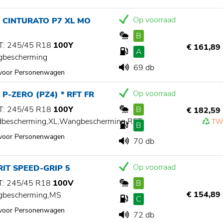
Op voorraad
I CINTURATO P7 XL MO
B
: 245/45 R18
100Y
€ 161,89
A
gbescherming
69 db
 voor Personenwagen
Op voorraad
I P-ZERO (PZ4) * RFT FR
: 245/45 R18
100Y
B
€ 182,59
dbescherming,XL,Wangbescherming,RFT
TW
B
 voor Personenwagen
70 db
Op voorraad
IT SPEED-GRIP 5
: 245/45 R18
100V
B
€ 154,89
gbescherming,MS
C
 voor Personenwagen
72 db