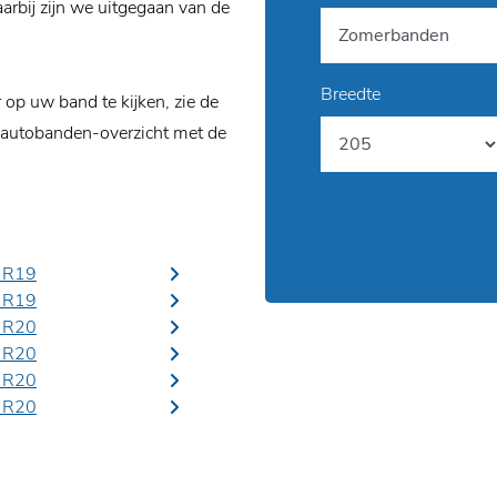
rbij zijn we uitgegaan van de
Breedte
p uw band te kijken, zie de
 autobanden-overzicht met de
 R19
 R19
 R20
 R20
 R20
 R20