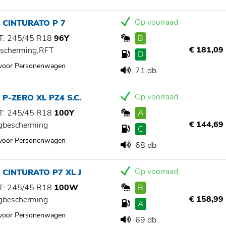
Op voorraad
I CINTURATO P 7
: 245/45 R18
96Y
B
€ 181,09
scherming,RFT
D
 voor Personenwagen
71 db
Op voorraad
 P-ZERO XL PZ4 S.C.
: 245/45 R18
100Y
A
€ 144,69
gbescherming
C
 voor Personenwagen
68 db
Op voorraad
I CINTURATO P7 XL J
: 245/45 R18
100W
B
€ 158,99
gbescherming
A
 voor Personenwagen
69 db