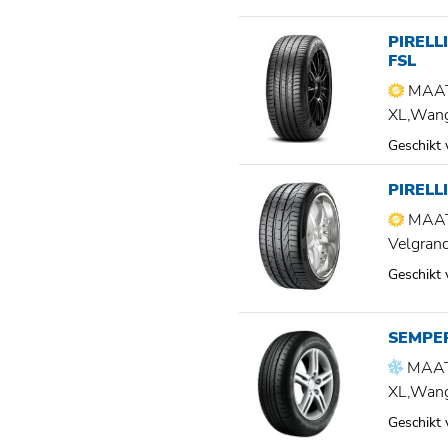
PIRELL
FSL
MAAT
XL,Wan
Geschikt
PIRELL
MAAT
Velgran
Geschikt
SEMPER
MAAT
XL,Wan
Geschikt