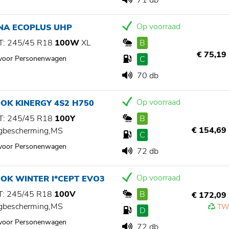
71 db
Op voorraad
NA ECOPLUS UHP
: 245/45 R18
100W
XL
B
€ 75,19
 voor Personenwagen
C
70 db
Op voorraad
OK KINERGY 4S2 H750
: 245/45 R18
100Y
B
€ 154,69
gbescherming,MS
C
 voor Personenwagen
72 db
Op voorraad
OK WINTER I*CEPT EVO3
: 245/45 R18
100V
B
€ 172,09
gbescherming,MS
TW
D
 voor Personenwagen
72 db