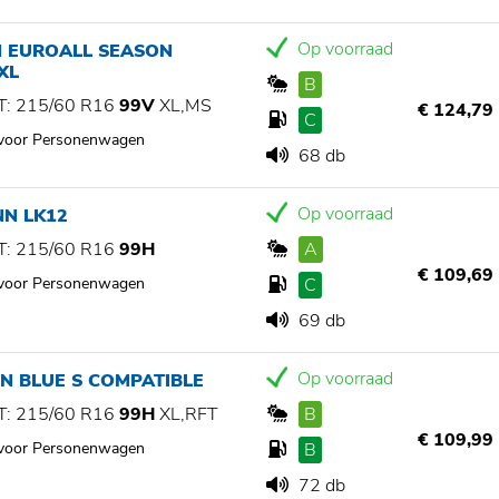
Op voorraad
N EUROALL SEASON
XL
B
: 215/60 R16
99V
XL,MS
€ 124,79
C
 voor Personenwagen
68 db
Op voorraad
NN LK12
: 215/60 R16
99H
A
€ 109,69
 voor Personenwagen
C
69 db
Op voorraad
N BLUE S COMPATIBLE
: 215/60 R16
99H
XL,RFT
B
€ 109,99
 voor Personenwagen
B
72 db