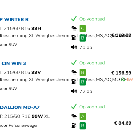
Op voorraad
P WINTER R
: 215/60 R16
99H
C
€ 119,89
dbescherming,XL,Wangbescherming,Tubeless,MS,AO,MO,RFT
B
 voor SUV
70 db
Op voorraad
I CIN WIN 3
: 215/60 R16
99V
B
€ 156,59
dbescherming,XL,Wangbescherming,Tubeless,MS,AO,MO,RFT
TW
B
 voor SUV
72 db
Op voorraad
EDALLION MD-A7
: 215/60 R16
99W
XL
A
€ 84,69
 voor Personenwagen
B