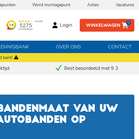
epunten
Word montagepunt
Acties
Vacatures
0
Login
WINKELWAGEN
KENNISBANK
OVER ONS
CONTACT
d bent!
tijd
Best beoordeeld met 9.3
 BANDENMAAT VAN UW
 AUTOBANDEN OP