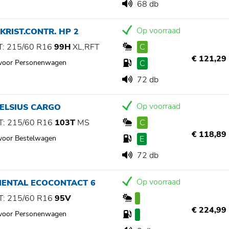
68 db
Op voorraad
KRIST.CONTR. HP 2
: 215/60 R16
99H
XL,RFT
C
€ 121,29
 voor Personenwagen
C
72 db
Op voorraad
ELSIUS CARGO
: 215/60 R16
103T
MS
C
€ 118,89
 voor Bestelwagen
E
72 db
Op voorraad
NENTAL ECOCONTACT 6
: 215/60 R16
95V
€ 224,99
 voor Personenwagen