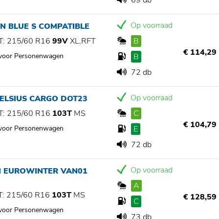
69 db
Op voorraad
N BLUE S COMPATIBLE
: 215/60 R16
99V
XL,RFT
B
€ 114,29
 voor Personenwagen
B
72 db
Op voorraad
CELSIUS CARGO DOT23
: 215/60 R16
103T
MS
C
€ 104,79
 voor Personenwagen
E
72 db
Op voorraad
N EUROWINTER VAN01
A
: 215/60 R16
103T
MS
€ 128,59
C
 voor Personenwagen
73 db