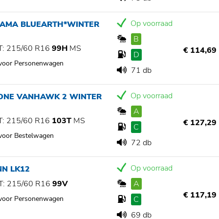
Op voorraad
AMA BLUEARTH*WINTER
B
: 215/60 R16
99H
MS
€ 114,69
D
 voor Personenwagen
71 db
Op voorraad
TONE VANHAWK 2 WINTER
A
: 215/60 R16
103T
MS
€ 127,29
C
 voor Bestelwagen
72 db
Op voorraad
NN LK12
: 215/60 R16
99V
A
€ 117,19
 voor Personenwagen
C
69 db