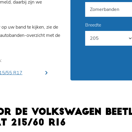
eld, daarbij zijn we
Breedte
p uw band te kijken, zie de
 autobanden-overzicht met de
:
15/55 R17
OR DE VOLKSWAGEN BEETL
 215/60 R16