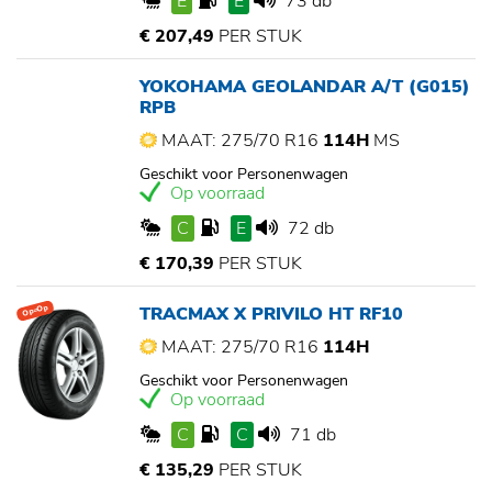
E
E
73 db
€ 207,49
PER STUK
YOKOHAMA GEOLANDAR A/T (G015)
RPB
MAAT: 275/70 R16
114H
MS
Geschikt voor Personenwagen
Op voorraad
C
E
72 db
€ 170,39
PER STUK
TRACMAX X PRIVILO HT RF10
Op=Op
MAAT: 275/70 R16
114H
Geschikt voor Personenwagen
Op voorraad
C
C
71 db
€ 135,29
PER STUK