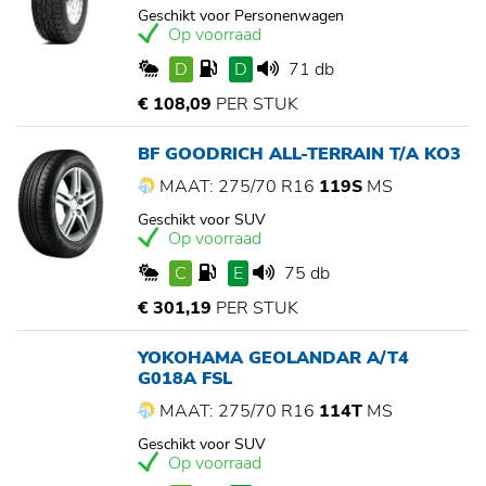
Geschikt voor Personenwagen
Op voorraad
D
D
71 db
€ 108,09
PER STUK
BF GOODRICH ALL-TERRAIN T/A KO3
MAAT: 275/70 R16
119S
MS
Geschikt voor SUV
Op voorraad
C
E
75 db
€ 301,19
PER STUK
YOKOHAMA GEOLANDAR A/T4
G018A FSL
MAAT: 275/70 R16
114T
MS
Geschikt voor SUV
Op voorraad