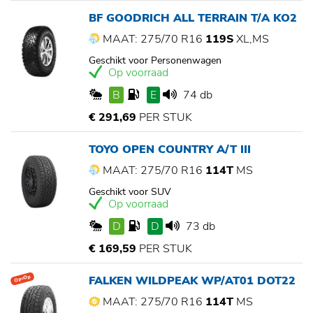
BF GOODRICH ALL TERRAIN T/A KO2
MAAT: 275/70 R16
119S
XL,MS
Geschikt voor Personenwagen
Op voorraad
B
E
74 db
€ 291,69
PER STUK
TOYO OPEN COUNTRY A/T III
MAAT: 275/70 R16
114T
MS
Geschikt voor SUV
Op voorraad
D
D
73 db
€ 169,59
PER STUK
FALKEN WILDPEAK WP/AT01 DOT22
Op=Op
MAAT: 275/70 R16
114T
MS