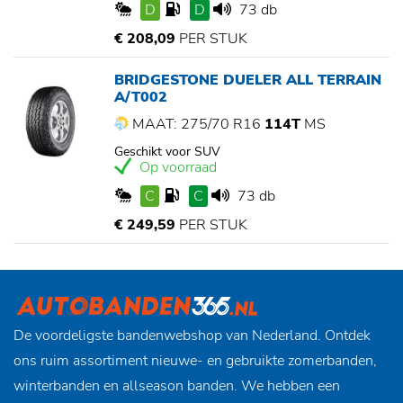
D
D
73 db
€ 208,09
PER STUK
BRIDGESTONE DUELER ALL TERRAIN
A/T002
MAAT: 275/70 R16
114T
MS
Geschikt voor SUV
Op voorraad
C
C
73 db
€ 249,59
PER STUK
De voordeligste bandenwebshop van Nederland. Ontdek
ons ruim assortiment nieuwe- en gebruikte zomerbanden,
winterbanden en allseason banden. We hebben een