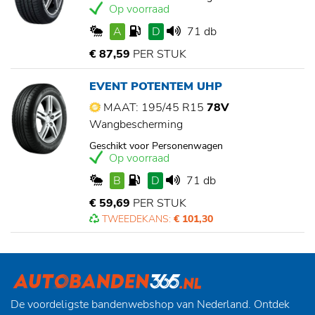
Op voorraad
A
D
71 db
€ 87,59
PER STUK
EVENT POTENTEM UHP
MAAT: 195/45 R15
78V
Wangbescherming
Geschikt voor Personenwagen
Op voorraad
B
D
71 db
€ 59,69
PER STUK
TWEEDEKANS:
€ 101,30
De voordeligste bandenwebshop van Nederland. Ontdek