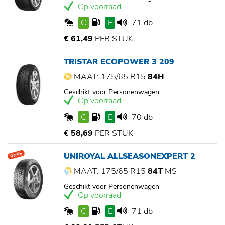
Op voorraad
C
E
71 db
€ 61,49
PER STUK
TRISTAR ECOPOWER 3 209
MAAT: 175/65 R15
84H
Geschikt voor Personenwagen
Op voorraad
C
E
70 db
€ 58,69
PER STUK
UNIROYAL ALLSEASONEXPERT 2
Op=Op
MAAT: 175/65 R15
84T
MS
Geschikt voor Personenwagen
Op voorraad
C
E
71 db