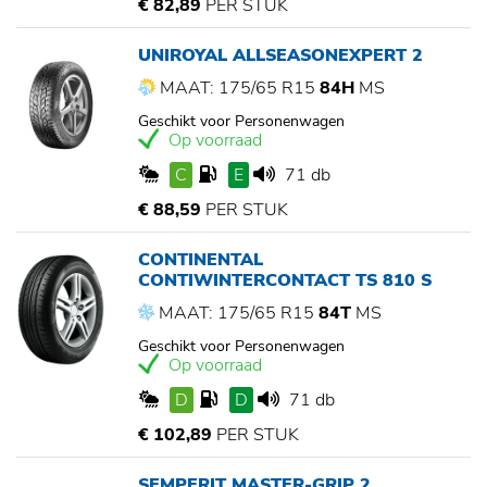
€ 82,89
PER STUK
UNIROYAL ALLSEASONEXPERT 2
MAAT: 175/65 R15
84H
MS
Geschikt voor Personenwagen
Op voorraad
C
E
71 db
€ 88,59
PER STUK
CONTINENTAL
CONTIWINTERCONTACT TS 810 S
MAAT: 175/65 R15
84T
MS
Geschikt voor Personenwagen
Op voorraad
D
D
71 db
€ 102,89
PER STUK
SEMPERIT MASTER-GRIP 2