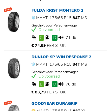
FULDA KRIST MONTERO 2
Op=Op
MAAT: 175/65 R15
84T
MS
Geschikt voor Personenwagen
Op voorraad
C
D
71 db
€ 74,69
PER STUK
DUNLOP SP WIN RESPONSE 2
MAAT: 175/65 R15
84T
MS
Geschikt voor Personenwagen
Op voorraad
B
D
70 db
€ 83,79
PER STUK
GOODYEAR DURAGRIP
Op=Op