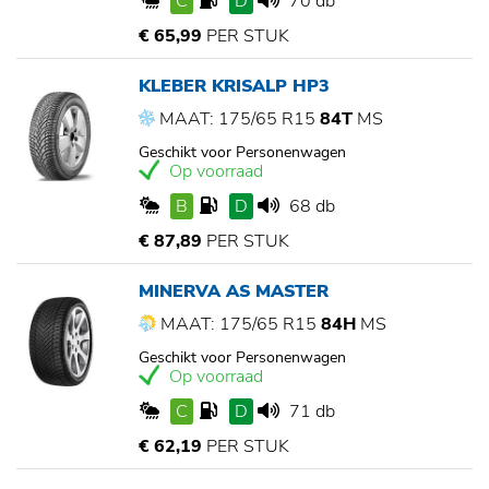
C
D
70 db
€ 65,99
PER STUK
KLEBER KRISALP HP3
MAAT: 175/65 R15
84T
MS
Geschikt voor Personenwagen
Op voorraad
B
D
68 db
€ 87,89
PER STUK
MINERVA AS MASTER
MAAT: 175/65 R15
84H
MS
Geschikt voor Personenwagen
Op voorraad
C
D
71 db
€ 62,19
PER STUK