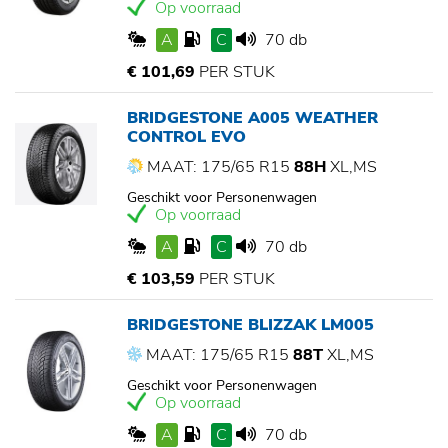
Op voorraad
A
C
70 db
€ 101,69
PER STUK
BRIDGESTONE A005 WEATHER
CONTROL EVO
MAAT: 175/65 R15
88H
XL,MS
Geschikt voor Personenwagen
Op voorraad
A
C
70 db
€ 103,59
PER STUK
BRIDGESTONE BLIZZAK LM005
MAAT: 175/65 R15
88T
XL,MS
Geschikt voor Personenwagen
Op voorraad
A
C
70 db