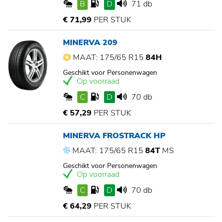
B
D
71 db
€ 71,99
PER STUK
MINERVA 209
MAAT: 175/65 R15
84H
Geschikt voor Personenwagen
Op voorraad
C
D
70 db
€ 57,29
PER STUK
MINERVA FROSTRACK HP
MAAT: 175/65 R15
84T
MS
Geschikt voor Personenwagen
Op voorraad
C
D
70 db
€ 64,29
PER STUK