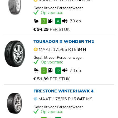
MAAT: 175/65 R15
88T
XL
Geschikt voor Personenwagen
Op voorraad
B
A
70 db
€ 94,29
PER STUK
TOURADOR X WONDER TH2
MAAT: 175/65 R15
84H
Geschikt voor Personenwagen
Op voorraad
C
D
70 db
€ 51,39
PER STUK
FIRESTONE WINTERHAWK 4
MAAT: 175/65 R15
84T
MS
Geschikt voor Personenwagen
Op voorraad