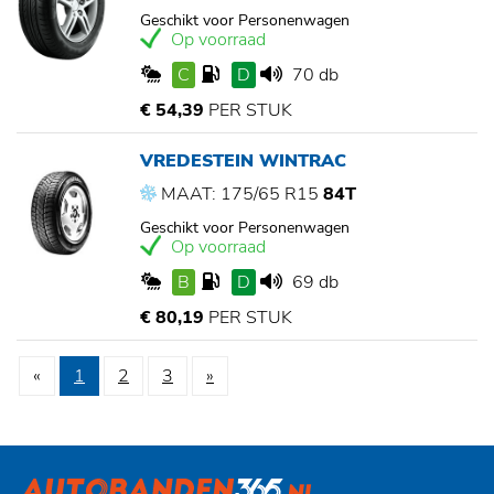
Geschikt voor Personenwagen
Op voorraad
C
D
70 db
€ 54,39
PER STUK
VREDESTEIN WINTRAC
MAAT: 175/65 R15
84T
Geschikt voor Personenwagen
Op voorraad
B
D
69 db
€ 80,19
PER STUK
«
1
2
3
»