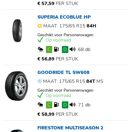
€ 57,59
PER STUK
SUPERIA ECOBLUE HP
MAAT: 175/65 R15
84H
Geschikt voor Personenwagen
Op voorraad
C
D
68 db
€ 56,89
PER STUK
GOODRIDE TL SW608
MAAT: 175/65 R15
84T
MS
Geschikt voor Personenwagen
Op voorraad
C
D
71 db
€ 58,99
PER STUK
FIRESTONE MULTISEASON 2