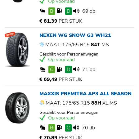
Op voorraad
B
D
69 db
€ 81,39
PER STUK
NEXEN WG SNOW G3 WH21
Op=Op
MAAT: 175/65 R15
84T
MS
Geschikt voor Personenwagen
Op voorraad
C
D
71 db
€ 69,49
PER STUK
MAXXIS PREMITRA AP3 ALL SEASON
MAAT: 175/65 R15
88H
XL,MS
Geschikt voor Personenwagen
Op voorraad
B
C
70 db
€ 70,89
PER STUK