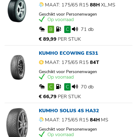
MAAT: 175/65 R15
88H
XL,MS
Geschikt voor Personenwagen
Op voorraad
B
C
71 db
€ 89,99
PER STUK
KUMHO ECOWING ES31
MAAT: 175/65 R15
84T
Geschikt voor Personenwagen
Op voorraad
C
C
70 db
€ 66,79
PER STUK
KUMHO SOLUS 4S HA32
MAAT: 175/65 R15
84H
MS
Geschikt voor Personenwagen
Op voorraad