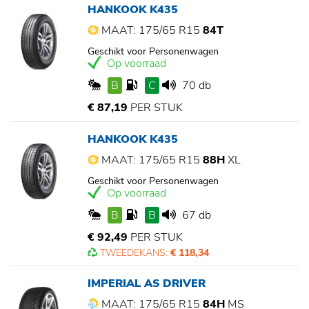
HANKOOK K435
MAAT: 175/65 R15
84T
Geschikt voor Personenwagen
Op voorraad
B
C
70 db
€ 87,19
PER STUK
HANKOOK K435
MAAT: 175/65 R15
88H
XL
Geschikt voor Personenwagen
Op voorraad
B
B
67 db
€ 92,49
PER STUK
TWEEDEKANS:
€ 118,34
IMPERIAL AS DRIVER
MAAT: 175/65 R15
84H
MS