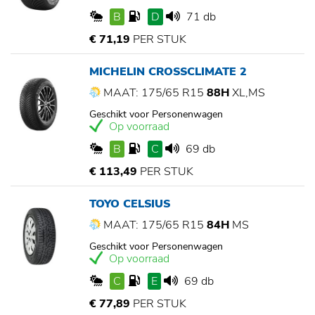
B
D
71 db
€ 71,19
PER STUK
MICHELIN CROSSCLIMATE 2
MAAT: 175/65 R15
88H
XL,MS
Geschikt voor Personenwagen
Op voorraad
B
C
69 db
€ 113,49
PER STUK
TOYO CELSIUS
MAAT: 175/65 R15
84H
MS
Geschikt voor Personenwagen
Op voorraad
C
E
69 db
€ 77,89
PER STUK