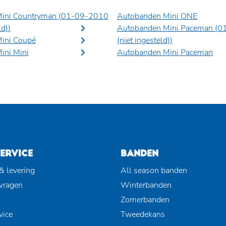
ini Countryman (01-09-2010
Autobanden Mini ONE
ld)
)
Autobanden Mini Paceman (0
ini Coupé
(niet ingesteld)
)
ini Mini
Autobanden Mini Paceman
ERVICE
BANDEN
& levering
All season banden
 vragen
Winterbanden
Zomerbanden
vice
Tweedekans