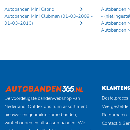
Autobanden Mini Cabrio
Autobanden M
Autobanden Mini Clubman (01-03-2009 -
-
(niet ingeste
01-03-2010)
Autobanden M
Autobanden M
KLANTENS
Bestelproces 
De voordeligste bandenwebshop van
Nederland. Ontdek ons ruim assortiment
Veelgestelde
nieuwe- en gebruikte zomerbanden,
Retourneren
winterbanden en allseason banden. We
Contact & Ser