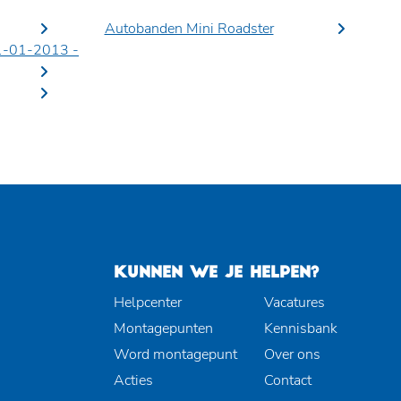
Autobanden Mini Roadster
1-01-2013 -
KUNNEN WE JE HELPEN?
Helpcenter
Vacatures
Montagepunten
Kennisbank
Word montagepunt
Over ons
Acties
Contact