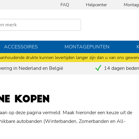
FAQ
Helpcenter
Montag
ACCESSOIRES
MONTAGEPUNTEN
anhoudende drukte kunnen levertijden langer zijn dan u van ons gewen
vering in Nederland en België
14 dagen bedenk
INE KOPEN
staan op deze pagina vermeld. Maak hieronder een keuze uit de
eschikbare autobanden (Winterbanden, Zomerbanden en All-