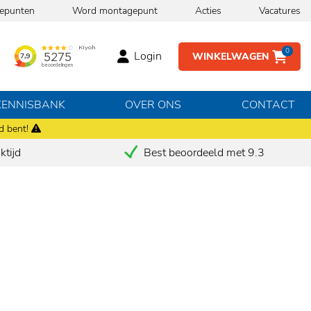
epunten
Word montagepunt
Acties
Vacatures
0
Login
WINKELWAGEN
KENNISBANK
OVER ONS
CONTACT
d bent!
tijd
Best beoordeeld met 9.3