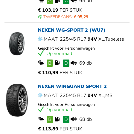
A
C
69 db
€ 103,19
PER STUK
TWEEDEKANS:
€ 95,29
NEXEN WG-SPORT 2 (WU7)
MAAT: 225/45 R17
94V
XL,Tubeless
Geschikt voor Personenwagen
Op voorraad
B
D
69 db
€ 110,99
PER STUK
NEXEN WINGUARD SPORT 2
MAAT: 225/45 R17
94V
XL,MS
Geschikt voor Personenwagen
Op voorraad
B
D
68 db
€ 113,89
PER STUK