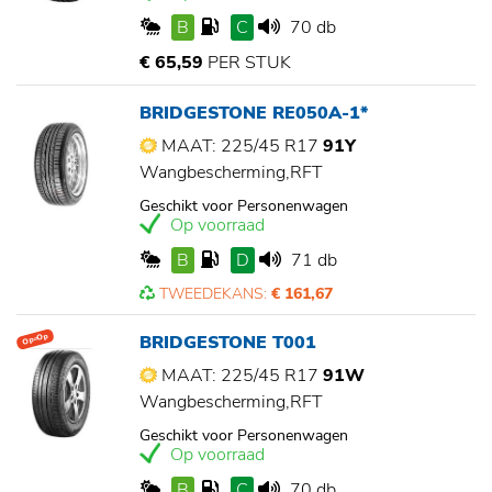
B
C
70 db
€ 65,59
PER STUK
BRIDGESTONE RE050A-1*
MAAT: 225/45 R17
91Y
Wangbescherming,RFT
Geschikt voor Personenwagen
Op voorraad
B
D
71 db
TWEEDEKANS:
€ 161,67
BRIDGESTONE T001
Op=Op
MAAT: 225/45 R17
91W
Wangbescherming,RFT
Geschikt voor Personenwagen
Op voorraad
B
C
70 db