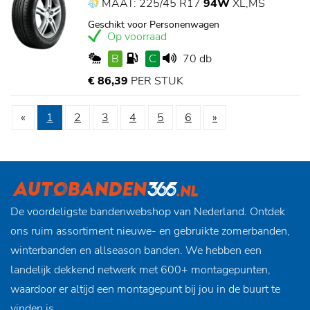
MAAT: 225/45 R17
94W
XL,MS
Geschikt voor Personenwagen
Op voorraad
B
C
70 db
€ 86,39
PER STUK
«
1
2
3
4
5
6
»
De voordeligste bandenwebshop van Nederland. Ontdek
ons ruim assortiment nieuwe- en gebruikte zomerbanden,
winterbanden en allseason banden. We hebben een
landelijk dekkend netwerk met 600+ montagepunten,
waardoor er altijd een montagepunt bij jou in de buurt te
vinden is.