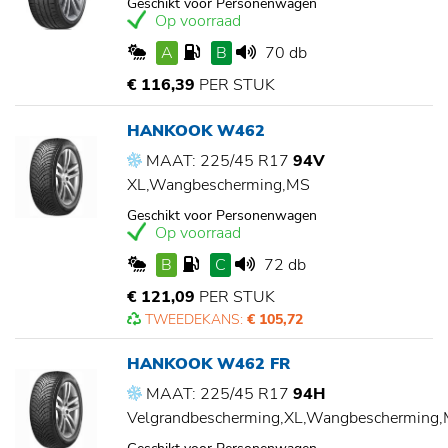
Geschikt voor Personenwagen
Op voorraad
A
B
70 db
€ 116,39
PER STUK
HANKOOK W462
MAAT: 225/45 R17
94V
XL,Wangbescherming,MS
Geschikt voor Personenwagen
Op voorraad
B
C
72 db
€ 121,09
PER STUK
TWEEDEKANS:
€ 105,72
HANKOOK W462 FR
MAAT: 225/45 R17
94H
Velgrandbescherming,XL,Wangbescherming