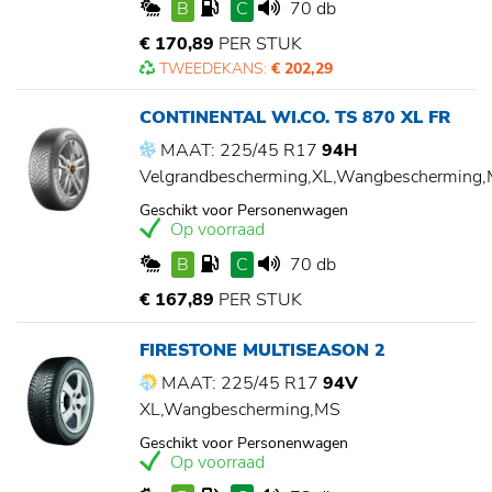
B
C
70 db
€ 170,89
PER STUK
TWEEDEKANS:
€ 202,29
CONTINENTAL WI.CO. TS 870 XL FR
MAAT: 225/45 R17
94H
Velgrandbescherming,XL,Wangbescherming
Geschikt voor Personenwagen
Op voorraad
B
C
70 db
€ 167,89
PER STUK
FIRESTONE MULTISEASON 2
MAAT: 225/45 R17
94V
XL,Wangbescherming,MS
Geschikt voor Personenwagen
Op voorraad