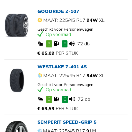
GOODRIDE Z-107
MAAT: 225/45 R17
94W
XL
Geschikt voor Personenwagen
Op voorraad
B
E
72 db
€ 65,69
PER STUK
WESTLAKE Z-401 4S
MAAT: 225/45 R17
94W
XL
Geschikt voor Personenwagen
Op voorraad
C
C
72 db
€ 69,59
PER STUK
SEMPERIT SPEED-GRIP 5
MAAT: 225/45 R17
91H