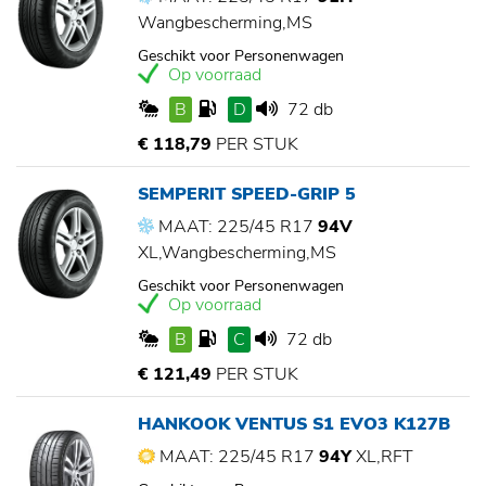
Wangbescherming,MS
Geschikt voor Personenwagen
Op voorraad
B
D
72 db
€ 118,79
PER STUK
SEMPERIT SPEED-GRIP 5
MAAT: 225/45 R17
94V
XL,Wangbescherming,MS
Geschikt voor Personenwagen
Op voorraad
B
C
72 db
€ 121,49
PER STUK
HANKOOK VENTUS S1 EVO3 K127B
MAAT: 225/45 R17
94Y
XL,RFT