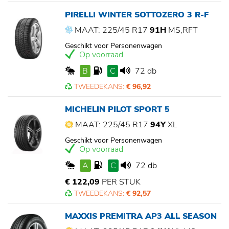
PIRELLI WINTER SOTTOZERO 3 R-F
MAAT: 225/45 R17
91H
MS,RFT
Geschikt voor Personenwagen
Op voorraad
B
C
72 db
TWEEDEKANS:
€ 96,92
MICHELIN PILOT SPORT 5
MAAT: 225/45 R17
94Y
XL
Geschikt voor Personenwagen
Op voorraad
A
C
72 db
€ 122,09
PER STUK
TWEEDEKANS:
€ 92,57
MAXXIS PREMITRA AP3 ALL SEASON