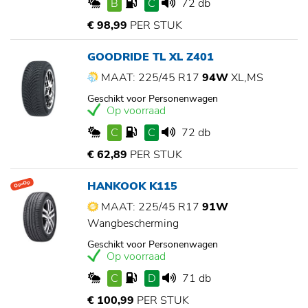
B
C
72 db
€ 98,99
PER STUK
GOODRIDE TL XL Z401
MAAT: 225/45 R17
94W
XL,MS
Geschikt voor Personenwagen
Op voorraad
C
C
72 db
€ 62,89
PER STUK
HANKOOK K115
Op=Op
MAAT: 225/45 R17
91W
Wangbescherming
Geschikt voor Personenwagen
Op voorraad
C
D
71 db
€ 100,99
PER STUK