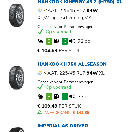
HANKOOK KINERGY 4S 2 (H750) XL
MAAT: 225/45 R17
94W
XL,Wangbescherming,MS
Geschikt voor Personenwagen
Op voorraad
B
C
72 db
€ 104,69
PER STUK
HANKOOK H750 ALLSEASON
MAAT: 225/45 R17
94W
XL
Geschikt voor Personenwagen
Op voorraad
B
C
72 db
€ 109,49
PER STUK
TWEEDEKANS:
€ 141,35
IMPERIAL AS DRIVER