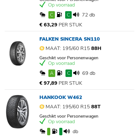
Op voorraad
C
C
72 db
€ 63,29
PER STUK
FALKEN SINCERA SN110
MAAT: 195/60 R15
88H
Geschikt voor Personenwagen
Op voorraad
A
C
69 db
€ 97,89
PER STUK
HANKOOK W462
MAAT: 195/60 R15
88T
Geschikt voor Personenwagen
Op voorraad
db