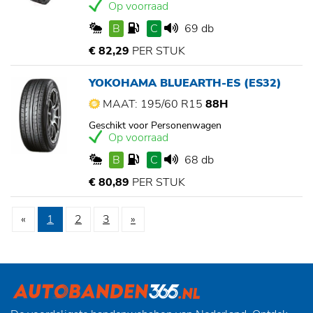
Op voorraad
B
C
69 db
€ 82,29
PER STUK
YOKOHAMA BLUEARTH-ES (ES32)
MAAT: 195/60 R15
88H
Geschikt voor Personenwagen
Op voorraad
B
C
68 db
€ 80,89
PER STUK
«
1
2
3
»