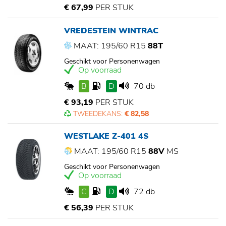
€ 67,99
PER STUK
VREDESTEIN WINTRAC
MAAT: 195/60 R15
88T
Geschikt voor Personenwagen
Op voorraad
B
D
70 db
€ 93,19
PER STUK
TWEEDEKANS:
€ 82,58
WESTLAKE Z-401 4S
MAAT: 195/60 R15
88V
MS
Geschikt voor Personenwagen
Op voorraad
C
D
72 db
€ 56,39
PER STUK