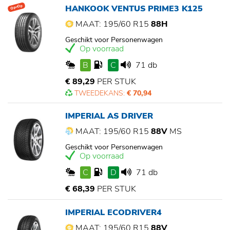
HANKOOK VENTUS PRIME3 K125
Op=Op
MAAT: 195/60 R15
88H
Geschikt voor Personenwagen
Op voorraad
B
C
71 db
€ 89,29
PER STUK
TWEEDEKANS:
€ 70,94
IMPERIAL AS DRIVER
MAAT: 195/60 R15
88V
MS
Geschikt voor Personenwagen
Op voorraad
C
D
71 db
€ 68,39
PER STUK
IMPERIAL ECODRIVER4
MAAT: 195/60 R15
88V