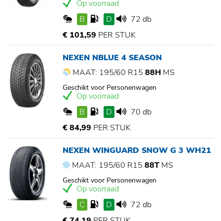
Op voorraad
B
D
72 db
€ 101,59
PER STUK
NEXEN NBLUE 4 SEASON
MAAT: 195/60 R15
88H
MS
Geschikt voor Personenwagen
Op voorraad
B
D
70 db
€ 84,99
PER STUK
NEXEN WINGUARD SNOW G 3 WH21
MAAT: 195/60 R15
88T
MS
Geschikt voor Personenwagen
Op voorraad
C
D
72 db
€ 74,19
PER STUK