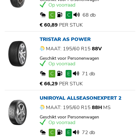
Op voorraad
C
C
68 db
€ 60,89
PER STUK
TRISTAR AS POWER
MAAT: 195/60 R15
88V
Geschikt voor Personenwagen
Op voorraad
C
E
71 db
€ 66,29
PER STUK
UNIROYAL ALLSEASONEXPERT 2
MAAT: 195/60 R15
88H
MS
Geschikt voor Personenwagen
Op voorraad
C
E
72 db