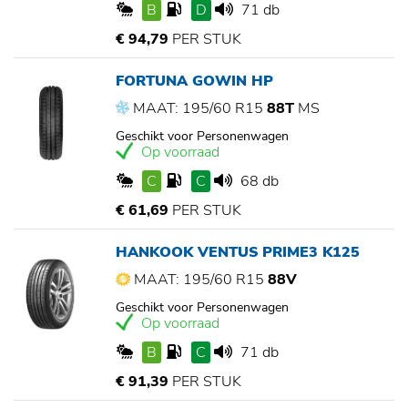
B
D
71 db
€ 94,79
PER STUK
FORTUNA GOWIN HP
MAAT: 195/60 R15
88T
MS
Geschikt voor Personenwagen
Op voorraad
C
C
68 db
€ 61,69
PER STUK
HANKOOK VENTUS PRIME3 K125
MAAT: 195/60 R15
88V
Geschikt voor Personenwagen
Op voorraad
B
C
71 db
€ 91,39
PER STUK