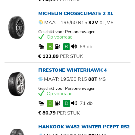
MICHELIN CROSSCLIMATE 2 XL
MAAT: 195/60 R15
92V
XL,MS
Geschikt voor Personenwagen
Op voorraad
B
B
69 db
€ 123,89
PER STUK
FIRESTONE WINTERHAWK 4
MAAT: 195/60 R15
88T
MS
Geschikt voor Personenwagen
Op voorraad
B
D
71 db
€ 80,79
PER STUK
HANKOOK W452 WINTER I*CEPT RS2