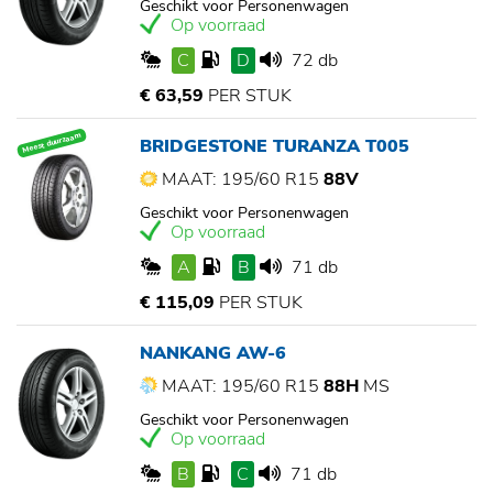
Geschikt voor Personenwagen
Op voorraad
C
D
72 db
€ 63,59
PER STUK
Meest duurzaam
BRIDGESTONE TURANZA T005
MAAT: 195/60 R15
88V
Geschikt voor Personenwagen
Op voorraad
A
B
71 db
€ 115,09
PER STUK
NANKANG AW-6
MAAT: 195/60 R15
88H
MS
Geschikt voor Personenwagen
Op voorraad
B
C
71 db