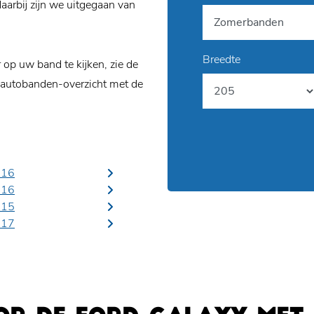
arbij zijn we uitgegaan van
Breedte
p uw band te kijken, zie de
 autobanden-overzicht met de
R16
R16
R15
R17