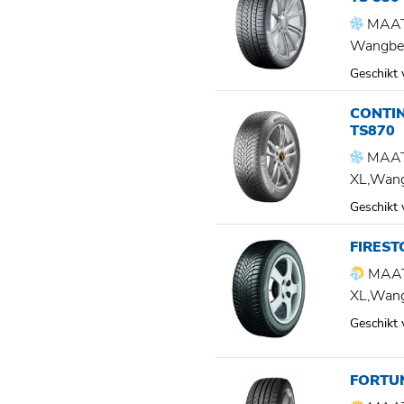
MAAT
Wangbe
Geschikt
CONTI
TS870
MAAT
XL,Wan
Geschikt
FIREST
MAAT
XL,Wan
Geschikt
FORTU