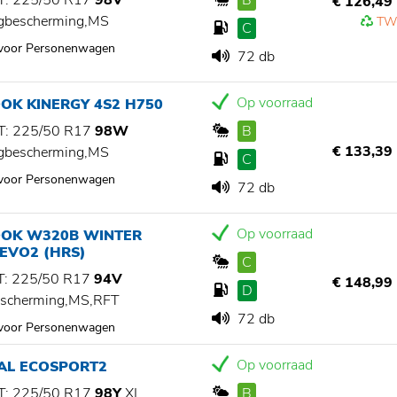
: 225/50 R17
98V
B
€ 126,49
gbescherming,MS
TW
C
 voor Personenwagen
72 db
Op voorraad
OK KINERGY 4S2 H750
: 225/50 R17
98W
B
€ 133,39
gbescherming,MS
C
 voor Personenwagen
72 db
Op voorraad
OK W320B WINTER
 EVO2 (HRS)
C
: 225/50 R17
94V
€ 148,99
D
scherming,MS,RFT
72 db
 voor Personenwagen
Op voorraad
IAL ECOSPORT2
: 225/50 R17
98Y
XL
B