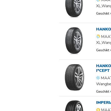
MAAT
XL,Wan
Geschikt
HANKO
MAAT
XL,Wan
Geschikt
HANKO
I*CEPT
MAAT
Wangbe
Geschikt
IMPER
MAAT