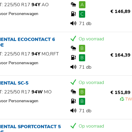
: 225/50 R17
94Y
AO
A
€ 146,89
 voor Personenwagen
C
71 db
Op voorraad
NENTAL ECOCONTACT 6
OE
B
: 225/50 R17
94Y
MO,RFT
€ 164,39
B
 voor Personenwagen
71 db
Op voorraad
ENTAL SC-5
: 225/50 R17
94W
MO
B
€ 151,89
TW
 voor Personenwagen
B
71 db
Op voorraad
NENTAL SPORTCONTACT 5