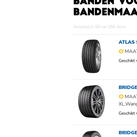
BANDEN VO
BANDENMAAT
Resultaat
1-50
van
255
items.
ATLAS
MAAT
Geschikt
BRIDG
MAAT
XL,Wan
Geschikt
BRIDG