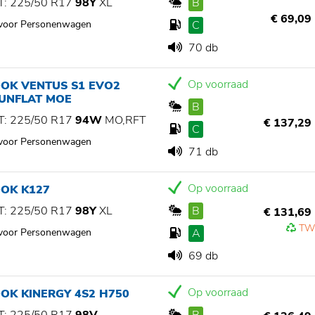
: 225/50 R17
98Y
XL
B
€ 69,09
 voor Personenwagen
C
70 db
Op voorraad
OK VENTUS S1 EVO2
RUNFLAT MOE
B
: 225/50 R17
94W
MO,RFT
€ 137,29
C
 voor Personenwagen
71 db
Op voorraad
OK K127
: 225/50 R17
98Y
XL
B
€ 131,69
TW
 voor Personenwagen
A
69 db
Op voorraad
OK KINERGY 4S2 H750