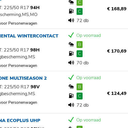
C
: 225/50 R17
94H
€ 168,89
C
scherming,MS,MO
72 db
 voor Personenwagen
Op voorraad
NENTAL WINTERCONTACT
B
: 225/50 R17
98H
€ 170,69
C
gbescherming,MS
70 db
 voor Personenwagen
Op voorraad
ONE MULTISEASON 2
: 225/50 R17
98V
B
€ 124,49
gbescherming,MS
C
 voor Personenwagen
72 db
Op voorraad
NA ECOPLUS UHP