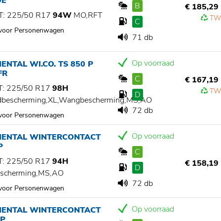
OE
B
€ 185,29
: 225/50 R17
94W
MO,RFT
TW
C
 voor Personenwagen
71 db
Op voorraad
ENTAL WI.CO. TS 850 P
FR
C
€ 167,19
: 225/50 R17
98H
TW
D
dbescherming,XL,Wangbescherming,MS,AO
72 db
 voor Personenwagen
Op voorraad
NENTAL WINTERCONTACT
P
C
: 225/50 R17
94H
€ 158,19
D
scherming,MS,AO
72 db
 voor Personenwagen
Op voorraad
NENTAL WINTERCONTACT
 P