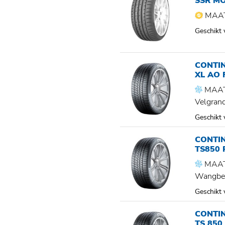
SSR M
MAAT
Geschikt
CONTIN
XL AO 
MAAT
Velgran
Geschikt
CONTI
TS850 
MAAT
Wangbe
Geschikt
CONTI
TS 850