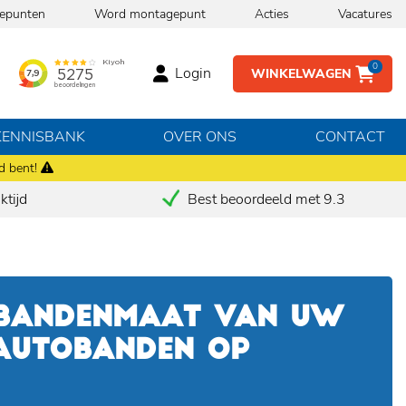
epunten
Word montagepunt
Acties
Vacatures
0
Login
WINKELWAGEN
KENNISBANK
OVER ONS
CONTACT
d bent!
tijd
Best beoordeeld met 9.3
 BANDENMAAT VAN UW
 AUTOBANDEN OP