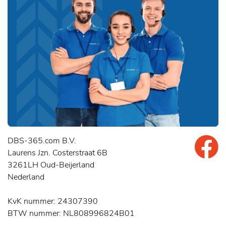
DBS-365.com B.V.
Laurens Jzn. Costerstraat 6B
3261LH Oud-Beijerland
Nederland
KvK nummer: 24307390
BTW nummer: NL808996824B01