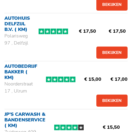
BEKIJKEN
AUTOHUIS
DELFZIJL
B.V.
( KM)
€ 17,50
€ 17,50
Polarisweg
97 , Delfzijl
BEKIJKEN
AUTOBEDRIJF
BAKKER
(
KM)
€ 15,00
€ 17,00
Noorderstraat
17 , Ulrum
BEKIJKEN
JP'S CARWASH &
BANDENSERVICE
( KM)
€ 15,50