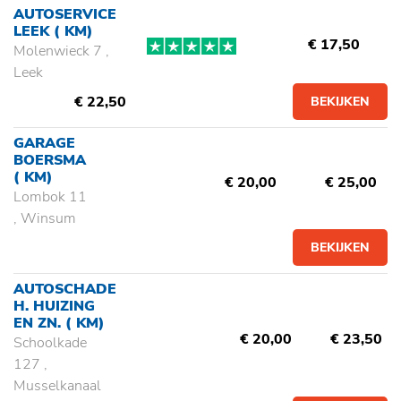
AUTOSERVICE
LEEK
( KM)
€ 17,50
Molenwieck 7 ,
Leek
€ 22,50
BEKIJKEN
GARAGE
BOERSMA
( KM)
€ 20,00
€ 25,00
Lombok 11
, Winsum
BEKIJKEN
AUTOSCHADE
H. HUIZING
EN ZN.
( KM)
€ 20,00
€ 23,50
Schoolkade
127 ,
Musselkanaal