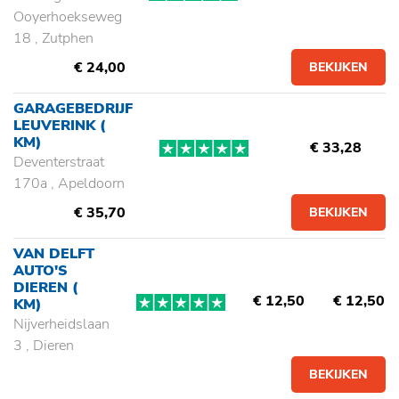
Ooyerhoekseweg
18 , Zutphen
€ 24,00
BEKIJKEN
GARAGEBEDRIJF
LEUVERINK
(
KM)
€ 33,28
Deventerstraat
170a , Apeldoorn
€ 35,70
BEKIJKEN
VAN DELFT
AUTO'S
DIEREN
(
€ 12,50
€ 12,50
KM)
Nijverheidslaan
3 , Dieren
BEKIJKEN