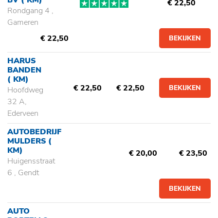
BV
( KM)
€ 22,50
Rondgang 4 ,
Gameren
€ 22,50
BEKIJKEN
HARUS
BANDEN
( KM)
€ 22,50
€ 22,50
BEKIJKEN
Hoofdweg
32 A,
Ederveen
AUTOBEDRIJF
MULDERS
(
KM)
€ 20,00
€ 23,50
Huigensstraat
6 , Gendt
BEKIJKEN
AUTO