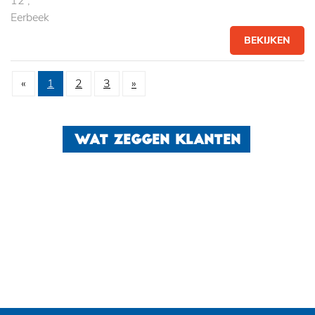
12 ,
Eerbeek
BEKIJKEN
«
1
2
3
»
WAT ZEGGEN KLANTEN