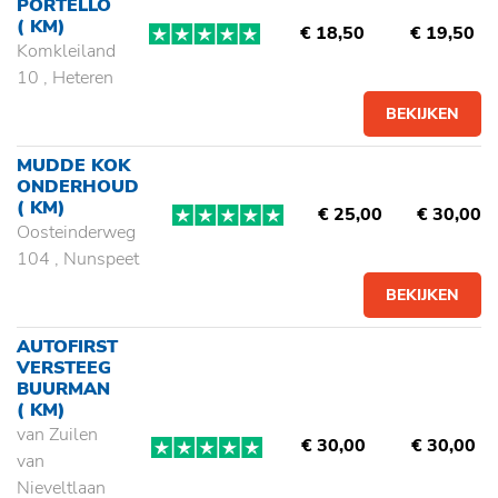
PORTELLO
( KM)
€ 18,50
€ 19,50
Komkleiland
10 , Heteren
BEKIJKEN
MUDDE KOK
ONDERHOUD
( KM)
€ 25,00
€ 30,00
Oosteinderweg
104 , Nunspeet
BEKIJKEN
AUTOFIRST
VERSTEEG
BUURMAN
( KM)
van Zuilen
€ 30,00
€ 30,00
van
Nieveltlaan