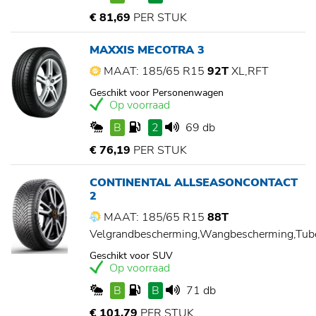
€ 81,69
PER STUK
MAXXIS MECOTRA 3
MAAT: 185/65 R15
92T
XL,RFT
Geschikt voor Personenwagen
Op voorraad
B
2
69 db
€ 76,19
PER STUK
CONTINENTAL ALLSEASONCONTACT
2
MAAT: 185/65 R15
88T
Velgrandbescherming,Wangbescherming,Tu
Geschikt voor SUV
Op voorraad
B
B
71 db
€ 101,79
PER STUK