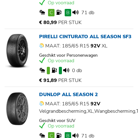
Op voorraad
C
B
71 db
€ 80,99
PER STUK
PIRELLI CINTURATO ALL SEASON SF3
MAAT: 185/65 R15
92V
XL
Geschikt voor Personenwagen
Op voorraad
0 db
€ 91,89
PER STUK
DUNLOP ALL SEASON 2
MAAT: 185/65 R15
92V
Velgrandbescherming,XL,Wangbescherming
Geschikt voor SUV
Op voorraad
C
B
71 db