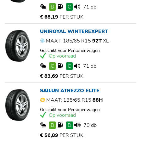
B
C
71 db
€ 68,19
PER STUK
UNIROYAL WINTEREXPERT
MAAT: 185/65 R15
92T
XL
Geschikt voor Personenwagen
Op voorraad
C
C
71 db
€ 83,69
PER STUK
SAILUN ATREZZO ELITE
MAAT: 185/65 R15
88H
Geschikt voor Personenwagen
Op voorraad
B
D
70 db
€ 56,89
PER STUK