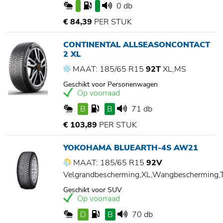
0 db
€ 84,39
PER STUK
CONTINENTAL ALLSEASONCONTACT
2 XL
MAAT: 185/65 R15
92T
XL,MS
Geschikt voor Personenwagen
Op voorraad
B
B
71 db
€ 103,89
PER STUK
YOKOHAMA BLUEARTH-4S AW21
MAAT: 185/65 R15
92V
Velgrandbescherming,XL,Wangbescherming
Geschikt voor SUV
Op voorraad
D
B
70 db