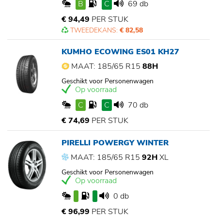
B
C
69 db
€ 94,49
PER STUK
TWEEDEKANS:
€ 82,58
KUMHO ECOWING ES01 KH27
MAAT: 185/65 R15
88H
Geschikt voor Personenwagen
Op voorraad
C
C
70 db
€ 74,69
PER STUK
PIRELLI POWERGY WINTER
MAAT: 185/65 R15
92H
XL
Geschikt voor Personenwagen
Op voorraad
0 db
€ 96,99
PER STUK