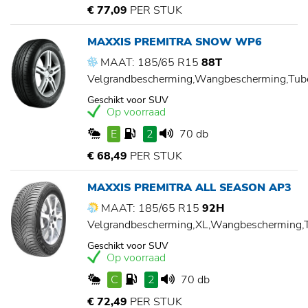
€ 77,09
PER STUK
MAXXIS PREMITRA SNOW WP6
MAAT: 185/65 R15
88T
Velgrandbescherming,Wangbescherming,Tu
Geschikt voor SUV
Op voorraad
E
2
70 db
€ 68,49
PER STUK
MAXXIS PREMITRA ALL SEASON AP3
MAAT: 185/65 R15
92H
Velgrandbescherming,XL,Wangbescherming
Geschikt voor SUV
Op voorraad
C
2
70 db
€ 72,49
PER STUK