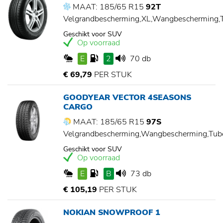
MAAT: 185/65 R15
92T
Velgrandbescherming,XL,Wangbescherming
Geschikt voor SUV
Op voorraad
E
2
70 db
€ 69,79
PER STUK
GOODYEAR VECTOR 4SEASONS
CARGO
MAAT: 185/65 R15
97S
Velgrandbescherming,Wangbescherming,Tu
Geschikt voor SUV
Op voorraad
E
B
73 db
€ 105,19
PER STUK
NOKIAN SNOWPROOF 1