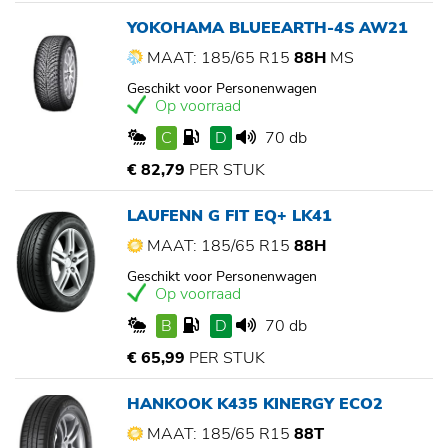
YOKOHAMA BLUEEARTH-4S AW21
MAAT: 185/65 R15
88H
MS
Geschikt voor Personenwagen
Op voorraad
C
D
70 db
€ 82,79
PER STUK
LAUFENN G FIT EQ+ LK41
MAAT: 185/65 R15
88H
Geschikt voor Personenwagen
Op voorraad
B
D
70 db
€ 65,99
PER STUK
HANKOOK K435 KINERGY ECO2
MAAT: 185/65 R15
88T