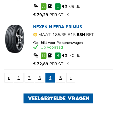
A
C
69 db
€ 79,29
PER STUK
NEXEN N FERA PRIMUS
MAAT: 185/65 R15
88H
RFT
Geschikt voor Personenwagen
Op voorraad
D
B
70 db
€ 72,89
PER STUK
«
1
2
3
4
5
»
VEELGESTELDE VRAGEN