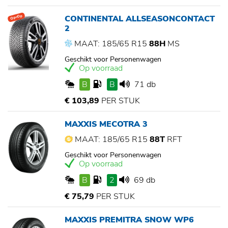
CONTINENTAL ALLSEASONCONTACT
Op=Op
2
MAAT: 185/65 R15
88H
MS
Geschikt voor Personenwagen
Op voorraad
B
B
71 db
€ 103,89
PER STUK
MAXXIS MECOTRA 3
MAAT: 185/65 R15
88T
RFT
Geschikt voor Personenwagen
Op voorraad
B
2
69 db
€ 75,79
PER STUK
MAXXIS PREMITRA SNOW WP6