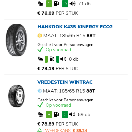
C
D
71 db
€ 76,09
PER STUK
HANKOOK K435 KINERGY ECO2
MAAT: 185/65 R15
88T
Geschikt voor Personenwagen
Op voorraad
0 db
€ 73,19
PER STUK
VREDESTEIN WINTRAC
MAAT: 185/65 R15
88T
Geschikt voor Personenwagen
Op voorraad
B
C
69 db
€ 78,89
PER STUK
TWEEDEKANS:
€ 89,24