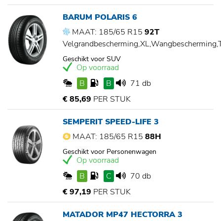
BARUM POLARIS 6
MAAT: 185/65 R15
92T
Velgrandbescherming,XL,Wangbescherming
Geschikt voor SUV
Op voorraad
B
B
71 db
€ 85,69
PER STUK
SEMPERIT SPEED-LIFE 3
MAAT: 185/65 R15
88H
Geschikt voor Personenwagen
Op voorraad
B
C
70 db
€ 97,19
PER STUK
MATADOR MP47 HECTORRA 3