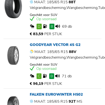
MAAT: 185/65 R15
88T
Velgrandbescherming,Wangbescherming,Tu
Geschikt voor SUV
Op voorraad
D
B
69 db
€ 83,59
PER STUK
GOODYEAR VECTOR 4S G2
MAAT: 185/65 R15
88V
Velgrandbescherming,Wangbescherming,Tu
Geschikt voor SUV
Op voorraad
C
B
71 db
€ 96,19
PER STUK
FALKEN EUROWINTER HS02
MAAT: 185/65 R15
92T
MS