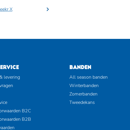
eekr X
ERVICE
BANDEN
& levering
All season banden
 vragen
Winterbanden
Zomerbanden
vice
Tweedekans
orwaarden B2C
orwaarden B2B
waarden