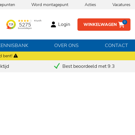
epunten
Word montagepunt
Acties
Vacatures
0
Login
WINKELWAGEN
KENNISBANK
OVER ONS
CONTACT
d bent!
tijd
Best beoordeeld met 9.3