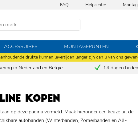
FAQ
Helpcenter
Montag
ACCESSOIRES
MONTAGEPUNTEN
anhoudende drukte kunnen levertijden langer zijn dan u van ons gewen
vering in Nederland en België
14 dagen bedenk
LINE KOPEN
staan op deze pagina vermeld. Maak hieronder een keuze uit de
beschikbare autobanden (Winterbanden, Zomerbanden en All-