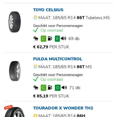
TOYO CELSIUS
MAAT: 185/65 R14
86T
Tubeless,MS
Geschikt voor Personenwagen
Op voorraad
C
E
69 db
€ 62,79
PER STUK
FULDA MULTICONTROL
MAAT: 185/65 R14
86T
MS
Geschikt voor Personenwagen
Op voorraad
C
D
71 db
€ 85,19
PER STUK
TOURADOR X WONDER TH2
Op=Op
MAAT: 185/65 R14
86H