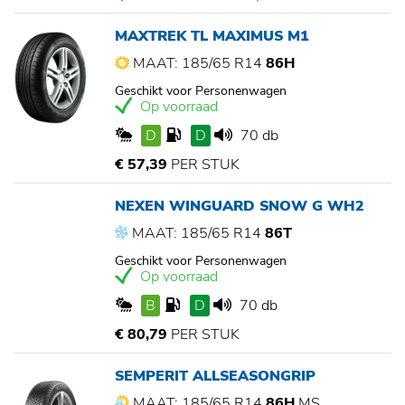
MAXTREK TL MAXIMUS M1
MAAT: 185/65 R14
86H
Geschikt voor Personenwagen
Op voorraad
D
D
70 db
€ 57,39
PER STUK
NEXEN WINGUARD SNOW G WH2
MAAT: 185/65 R14
86T
Geschikt voor Personenwagen
Op voorraad
B
D
70 db
€ 80,79
PER STUK
SEMPERIT ALLSEASONGRIP
MAAT: 185/65 R14
86H
MS