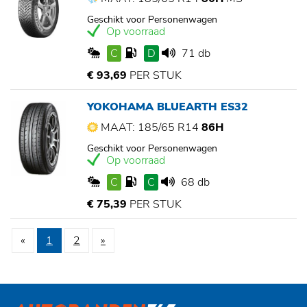
Geschikt voor Personenwagen
Op voorraad
C
D
71 db
€ 93,69
PER STUK
YOKOHAMA BLUEARTH ES32
MAAT: 185/65 R14
86H
Geschikt voor Personenwagen
Op voorraad
C
C
68 db
€ 75,39
PER STUK
«
1
2
»