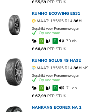
€ 55,59
PER STUK
KUMHO ECOWING ES31
MAAT: 185/65 R14
86H
Geschikt voor Personenwagen
Op voorraad
B
B
70 db
€ 66,89
PER STUK
KUMHO SOLUS 4S HA32
MAAT: 185/65 R14
86H
MS
Geschikt voor Personenwagen
Op voorraad
B
D
71 db
€ 67,99
PER STUK
NANKANG ECONEX NA 1