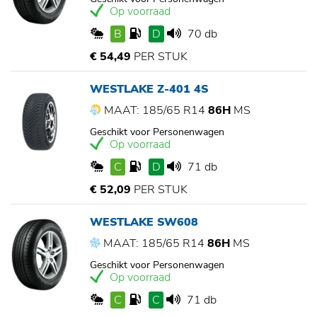
Op voorraad
B
D
70 db
€ 54,49
PER STUK
WESTLAKE Z-401 4S
MAAT: 185/65 R14
86H
MS
Geschikt voor Personenwagen
Op voorraad
C
D
71 db
€ 52,09
PER STUK
WESTLAKE SW608
MAAT: 185/65 R14
86H
MS
Geschikt voor Personenwagen
Op voorraad
C
C
71 db