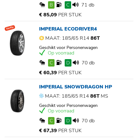
B
C
71 db
€ 85,09
PER STUK
IMPERIAL ECODRIVER4
Op=Op
MAAT: 185/65 R14
86T
Geschikt voor Personenwagen
Op voorraad
C
D
70 db
€ 60,39
PER STUK
IMPERIAL SNOWDRAGON HP
MAAT: 185/65 R14
86T
MS
Geschikt voor Personenwagen
Op voorraad
C
D
70 db
€ 67,39
PER STUK