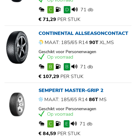
Op voorraad
C
D
71 db
€ 71,29
PER STUK
CONTINENTAL ALLSEASONCONTACT
MAAT: 185/65 R14
90T
XL,MS
Geschikt voor Personenwagen
Op voorraad
B
B
71 db
€ 107,29
PER STUK
SEMPERIT MASTER-GRIP 2
MAAT: 185/65 R14
86T
MS
Geschikt voor Personenwagen
Op voorraad
C
E
71 db
€ 84,59
PER STUK