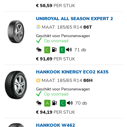
€ 56,59
PER STUK
UNIROYAL ALL SEASON EXPERT 2
MAAT: 185/65 R14
86T
Geschikt voor Personenwagen
Op voorraad
C
E
71 db
€ 91,69
PER STUK
HANKOOK KINERGY ECO2 K435
MAAT: 185/65 R14
86H
Geschikt voor Personenwagen
Op voorraad
A
C
70 db
€ 94,19
PER STUK
HANKOOK W462