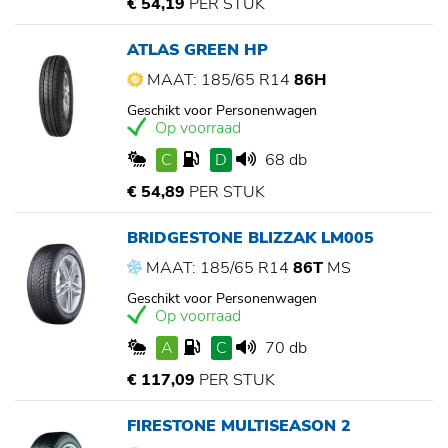
€ 54,19
PER STUK
ATLAS GREEN HP
MAAT: 185/65 R14
86H
Geschikt voor Personenwagen
Op voorraad
C
D
68 db
€ 54,89
PER STUK
BRIDGESTONE BLIZZAK LM005
MAAT: 185/65 R14
86T
MS
Geschikt voor Personenwagen
Op voorraad
A
C
70 db
€ 117,09
PER STUK
FIRESTONE MULTISEASON 2