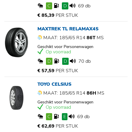
C
D
69 db
€ 85,39
PER STUK
MAXTREK TL RELAMAX4S
MAAT: 185/65 R14
86T
MS
Geschikt voor Personenwagen
Op voorraad
D
D
70 db
€ 57,59
PER STUK
TOYO CELSIUS
MAAT: 185/65 R14
86H
MS
Geschikt voor Personenwagen
Op voorraad
C
E
69 db
€ 62,69
PER STUK