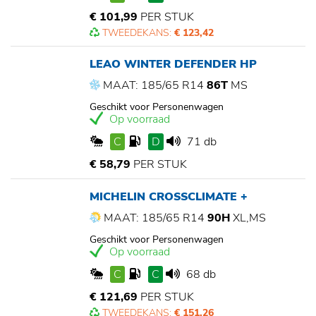
€ 101,99
PER STUK
TWEEDEKANS:
€ 123,42
LEAO WINTER DEFENDER HP
MAAT: 185/65 R14
86T
MS
Geschikt voor Personenwagen
Op voorraad
C
D
71 db
€ 58,79
PER STUK
MICHELIN CROSSCLIMATE +
MAAT: 185/65 R14
90H
XL,MS
Geschikt voor Personenwagen
Op voorraad
C
C
68 db
€ 121,69
PER STUK
TWEEDEKANS:
€ 151,26