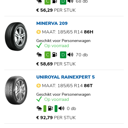
C
D
68 db
€ 56,29
PER STUK
MINERVA 209
MAAT: 185/65 R14
86H
Geschikt voor Personenwagen
Op voorraad
C
D
70 db
€ 58,69
PER STUK
UNIROYAL RAINEXPERT 5
MAAT: 185/65 R14
86T
Geschikt voor Personenwagen
Op voorraad
0 db
€ 92,79
PER STUK