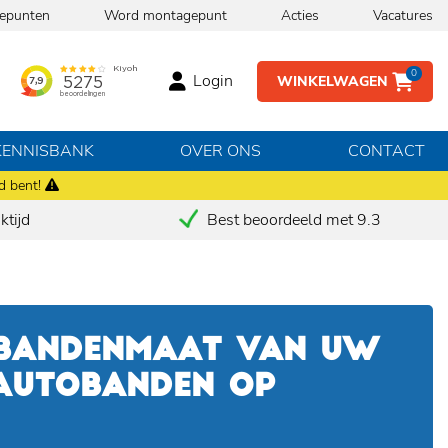
epunten
Word montagepunt
Acties
Vacatures
0
Login
WINKELWAGEN
KENNISBANK
OVER ONS
CONTACT
d bent!
tijd
Best beoordeeld met 9.3
 BANDENMAAT VAN UW
 AUTOBANDEN OP