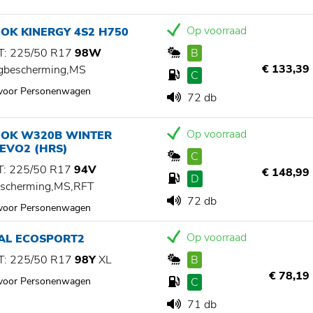
Op voorraad
OK KINERGY 4S2 H750
: 225/50 R17
98W
B
€ 133,39
gbescherming,MS
C
 voor Personenwagen
72 db
Op voorraad
OK W320B WINTER
 EVO2 (HRS)
C
: 225/50 R17
94V
€ 148,99
D
scherming,MS,RFT
72 db
 voor Personenwagen
Op voorraad
IAL ECOSPORT2
: 225/50 R17
98Y
XL
B
€ 78,19
 voor Personenwagen
C
71 db