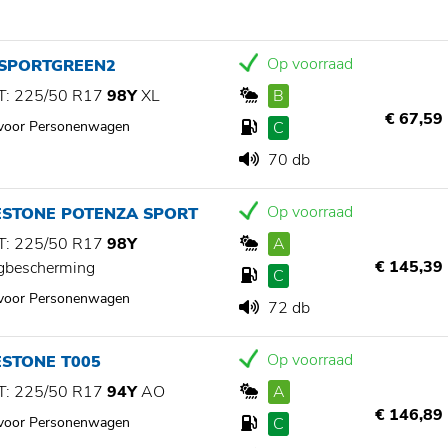
Op voorraad
 SPORTGREEN2
: 225/50 R17
98Y
XL
B
€ 67,59
 voor Personenwagen
C
70 db
Op voorraad
ESTONE POTENZA SPORT
: 225/50 R17
98Y
A
€ 145,39
gbescherming
C
 voor Personenwagen
72 db
Op voorraad
ESTONE T005
: 225/50 R17
94Y
AO
A
€ 146,89
 voor Personenwagen
C