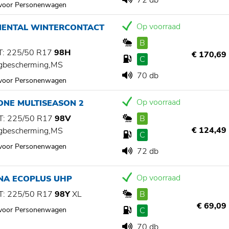
72 db
 voor Personenwagen
Op voorraad
NENTAL WINTERCONTACT
B
: 225/50 R17
98H
€ 170,69
C
gbescherming,MS
70 db
 voor Personenwagen
Op voorraad
ONE MULTISEASON 2
: 225/50 R17
98V
B
€ 124,49
gbescherming,MS
C
 voor Personenwagen
72 db
Op voorraad
NA ECOPLUS UHP
: 225/50 R17
98Y
XL
B
€ 69,09
 voor Personenwagen
C
70 db