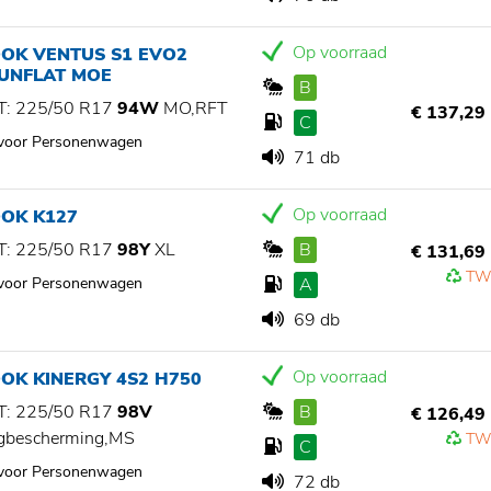
Op voorraad
OK VENTUS S1 EVO2
RUNFLAT MOE
B
: 225/50 R17
94W
MO,RFT
€ 137,29
C
 voor Personenwagen
71 db
Op voorraad
OK K127
: 225/50 R17
98Y
XL
B
€ 131,69
TW
 voor Personenwagen
A
69 db
Op voorraad
OK KINERGY 4S2 H750
: 225/50 R17
98V
B
€ 126,49
gbescherming,MS
TW
C
 voor Personenwagen
72 db