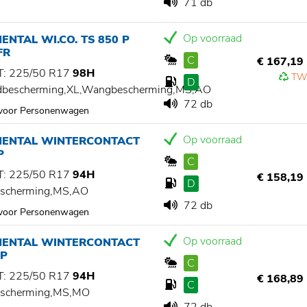
71 db
Op voorraad
ENTAL WI.CO. TS 850 P
FR
C
€ 167,19
: 225/50 R17
98H
TW
D
dbescherming,XL,Wangbescherming,MS,AO
72 db
 voor Personenwagen
Op voorraad
NENTAL WINTERCONTACT
P
C
: 225/50 R17
94H
€ 158,19
D
scherming,MS,AO
72 db
 voor Personenwagen
Op voorraad
NENTAL WINTERCONTACT
 P
C
: 225/50 R17
94H
€ 168,89
C
scherming,MS,MO