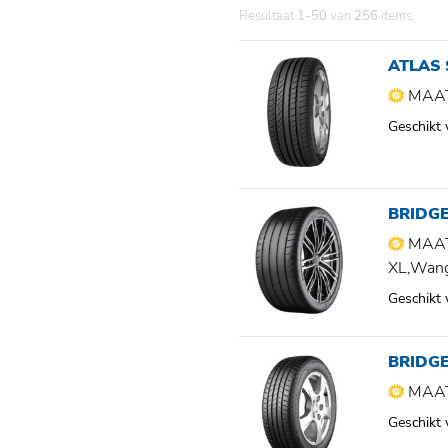
Resultaat
1-50
van
256
items.
ATLAS
MAAT
Geschikt
BRIDG
MAAT
XL,Wan
Geschikt
BRIDG
MAAT
Geschikt