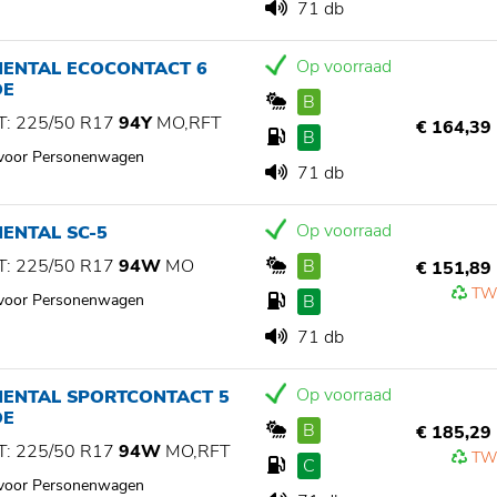
71 db
Op voorraad
NENTAL ECOCONTACT 6
OE
B
: 225/50 R17
94Y
MO,RFT
€ 164,39
B
 voor Personenwagen
71 db
Op voorraad
ENTAL SC-5
: 225/50 R17
94W
MO
B
€ 151,89
TW
 voor Personenwagen
B
71 db
Op voorraad
NENTAL SPORTCONTACT 5
OE
B
€ 185,29
: 225/50 R17
94W
MO,RFT
TW
C
 voor Personenwagen