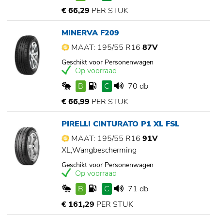
€ 66,29
PER STUK
MINERVA F209
MAAT: 195/55 R16
87V
Geschikt voor Personenwagen
Op voorraad
B
C
70 db
€ 66,99
PER STUK
PIRELLI CINTURATO P1 XL FSL
MAAT: 195/55 R16
91V
XL,Wangbescherming
Geschikt voor Personenwagen
Op voorraad
B
C
71 db
€ 161,29
PER STUK