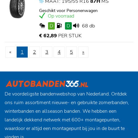
MAAT: 195/55 R16
87H
MS
Geschikt voor Personenwagen
Op voorraad
D
D
68 db
€ 62,89
PER STUK
«
1
2
3
4
5
»
De voordeligste bandenwebshop van Nederland. Ontdek
ons ruim assortiment nieuwe- en gebruikte zomerbanden,
winterbanden en allseason banden. We hebben een
landelijk dekkend netwerk met 600+ montagepunten,
waardoor er altijd een montagepunt bij jou in de buurt te
vinden is.