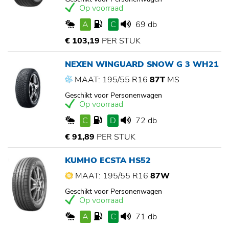
Op voorraad
A
C
69 db
€ 103,19
PER STUK
NEXEN WINGUARD SNOW G 3 WH21
MAAT: 195/55 R16
87T
MS
Geschikt voor Personenwagen
Op voorraad
C
D
72 db
€ 91,89
PER STUK
KUMHO ECSTA HS52
MAAT: 195/55 R16
87W
Geschikt voor Personenwagen
Op voorraad
A
C
71 db