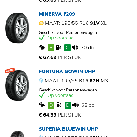
€ 69,09
PER STUK
MINERVA F209
MAAT: 195/55 R16
91V
XL
Geschikt voor Personenwagen
Op voorraad
B
C
70 db
€ 67,69
PER STUK
FORTUNA GOWIN UHP
Op=Op
MAAT: 195/55 R16
87H
MS
Geschikt voor Personenwagen
Op voorraad
D
D
68 db
€ 64,39
PER STUK
SUPERIA BLUEWIN UHP