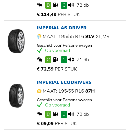
B
C
72 db
€ 114,49
PER STUK
IMPERIAL AS DRIVER
MAAT: 195/55 R16
91V
XL,MS
Geschikt voor Personenwagen
Op voorraad
C
C
71 db
€ 72,59
PER STUK
IMPERIAL ECODRIVER5
MAAT: 195/55 R16
87H
Geschikt voor Personenwagen
Op voorraad
B
C
70 db
€ 69,09
PER STUK