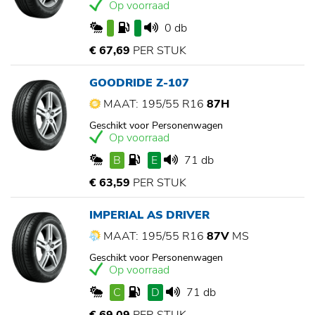
Op voorraad
0 db
€ 67,69
PER STUK
GOODRIDE Z-107
MAAT: 195/55 R16
87H
Geschikt voor Personenwagen
Op voorraad
B
E
71 db
€ 63,59
PER STUK
IMPERIAL AS DRIVER
MAAT: 195/55 R16
87V
MS
Geschikt voor Personenwagen
Op voorraad
C
D
71 db