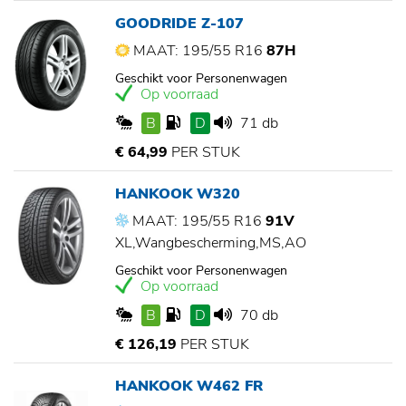
GOODRIDE Z-107
MAAT: 195/55 R16
87H
Geschikt voor Personenwagen
Op voorraad
B
D
71 db
€ 64,99
PER STUK
HANKOOK W320
MAAT: 195/55 R16
91V
XL,Wangbescherming,MS,AO
Geschikt voor Personenwagen
Op voorraad
B
D
70 db
€ 126,19
PER STUK
HANKOOK W462 FR