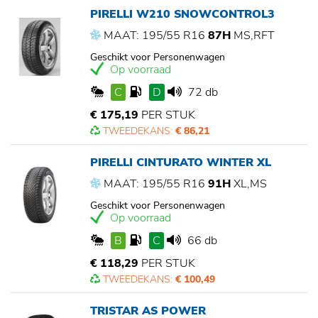
PIRELLI W210 SNOWCONTROL3
MAAT: 195/55 R16
87H
MS,RFT
Geschikt voor Personenwagen
Op voorraad
C
D
72 db
€ 175,19
PER STUK
TWEEDEKANS:
€ 86,21
PIRELLI CINTURATO WINTER XL
MAAT: 195/55 R16
91H
XL,MS
Geschikt voor Personenwagen
Op voorraad
B
C
66 db
€ 118,29
PER STUK
TWEEDEKANS:
€ 100,49
TRISTAR AS POWER