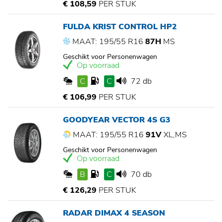
€ 108,59
PER STUK
FULDA KRIST CONTROL HP2
MAAT: 195/55 R16
87H
MS
Geschikt voor Personenwagen
Op voorraad
C
C
72 db
€ 106,99
PER STUK
GOODYEAR VECTOR 4S G3
MAAT: 195/55 R16
91V
XL,MS
Geschikt voor Personenwagen
Op voorraad
B
C
70 db
€ 126,29
PER STUK
RADAR DIMAX 4 SEASON