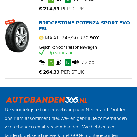
€ 214,59
PER STUK
BRIDGESTONE POTENZA SPORT EVO
Op=Op
FSL
MAAT: 245/30 R20
90Y
Geschikt voor Personenwagen
Op voorraad
A
D
72 db
€ 264,39
PER STUK
De voordeligste bandenwebshop van Nederland. Ontdek
ons ruim assortiment nieuwe- en gebruikte zomerbanden,
winterbanden en allseason banden. We hebben een
landelijk dekkend netwerk met 600+ montagepunten,