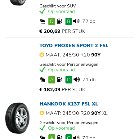
Geschikt voor SUV
Op voorraad
D
B
72 db
€ 200,69
PER STUK
TOYO PROXES SPORT 2 FSL
MAAT: 245/30 R20
90Y
Geschikt voor Personenwagen
Op voorraad
A
D
71 db
€ 182,09
PER STUK
HANKOOK K137 FSL XL
MAAT: 245/30 R20
90Y
XL
Geschikt voor Personenwagen
Op voorraad
A
C
70 db