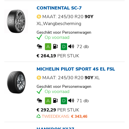
CONTINENTAL SC-7
MAAT: 245/30 R20
90Y
XL,Wangbescherming
Geschikt voor Personenwagen
Op voorraad
A
D
72 db
€ 264,19
PER STUK
MICHELIN PILOT SPORT 4S EL FSL
MAAT: 245/30 R20
90Y
XL
Geschikt voor Personenwagen
Op voorraad
A
D
71 db
€ 292,29
PER STUK
TWEEDEKANS:
€ 343,46