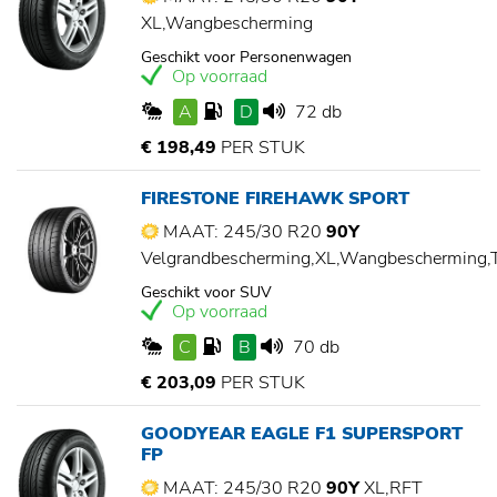
XL,Wangbescherming
Geschikt voor Personenwagen
Op voorraad
A
D
72 db
€ 198,49
PER STUK
FIRESTONE FIREHAWK SPORT
MAAT: 245/30 R20
90Y
Velgrandbescherming,XL,Wangbescherming
Geschikt voor SUV
Op voorraad
C
B
70 db
€ 203,09
PER STUK
GOODYEAR EAGLE F1 SUPERSPORT
FP
MAAT: 245/30 R20
90Y
XL,RFT