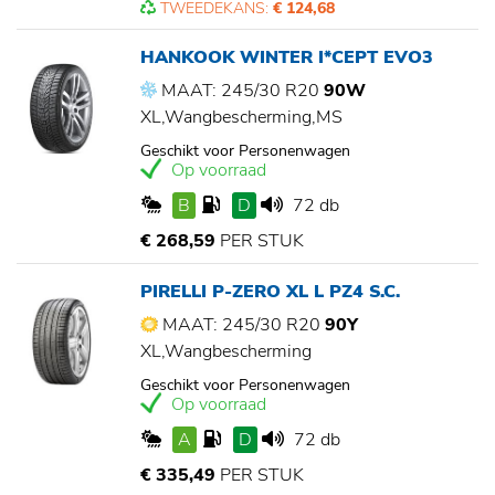
TWEEDEKANS:
€ 124,68
HANKOOK WINTER I*CEPT EVO3
MAAT: 245/30 R20
90W
XL,Wangbescherming,MS
Geschikt voor Personenwagen
Op voorraad
B
D
72 db
€ 268,59
PER STUK
PIRELLI P-ZERO XL L PZ4 S.C.
MAAT: 245/30 R20
90Y
XL,Wangbescherming
Geschikt voor Personenwagen
Op voorraad
A
D
72 db
€ 335,49
PER STUK