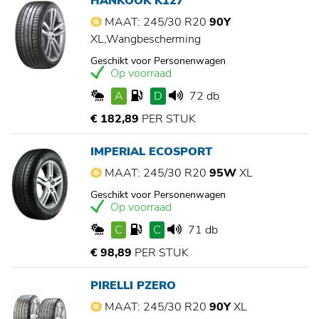
HANKOOK K127
MAAT: 245/30 R20
90Y
XL,Wangbescherming
Geschikt voor Personenwagen
Op voorraad
A
D
72 db
€ 182,89
PER STUK
IMPERIAL ECOSPORT
MAAT: 245/30 R20
95W
XL
Geschikt voor Personenwagen
Op voorraad
C
C
71 db
€ 98,89
PER STUK
PIRELLI PZERO
MAAT: 245/30 R20
90Y
XL