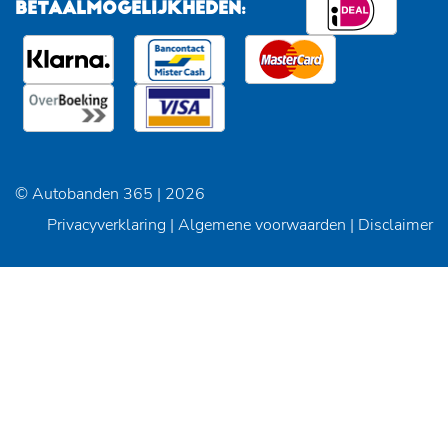
BETAALMOGELIJKHEDEN:
© Autobanden 365 | 2026
Privacyverklaring
|
Algemene voorwaarden
|
Disclaimer