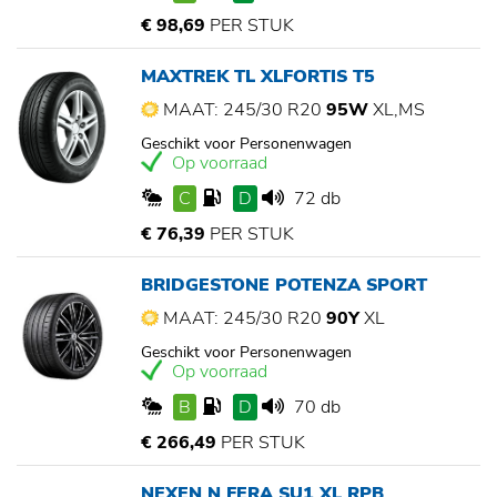
€ 98,69
PER STUK
MAXTREK TL XLFORTIS T5
MAAT: 245/30 R20
95W
XL,MS
Geschikt voor Personenwagen
Op voorraad
C
D
72 db
€ 76,39
PER STUK
BRIDGESTONE POTENZA SPORT
MAAT: 245/30 R20
90Y
XL
Geschikt voor Personenwagen
Op voorraad
B
D
70 db
€ 266,49
PER STUK
NEXEN N FERA SU1 XL RPB