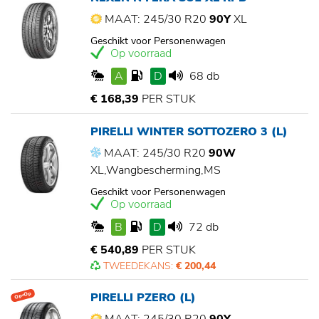
MAAT: 245/30 R20
90Y
XL
Geschikt voor Personenwagen
Op voorraad
A
D
68 db
€ 168,39
PER STUK
PIRELLI WINTER SOTTOZERO 3 (L)
MAAT: 245/30 R20
90W
XL,Wangbescherming,MS
Geschikt voor Personenwagen
Op voorraad
B
D
72 db
€ 540,89
PER STUK
TWEEDEKANS:
€ 200,44
PIRELLI PZERO (L)
Op=Op