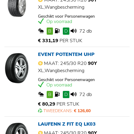
MAAT: 245/30 R20
90Y
XL,Wangbescherming
Geschikt voor Personenwagen
Op voorraad
B
D
72 db
€ 331,19
PER STUK
EVENT POTENTEM UHP
MAAT: 245/30 R20
90Y
XL,Wangbescherming
Geschikt voor Personenwagen
Op voorraad
B
D
72 db
€ 80,29
PER STUK
TWEEDEKANS:
€ 126,60
LAUFENN Z FIT EQ LK03
MAAT: 245/30 R20
90Y