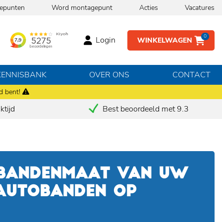
epunten
Word montagepunt
Acties
Vacatures
0
Login
WINKELWAGEN
KENNISBANK
OVER ONS
CONTACT
d bent!
tijd
Best beoordeeld met 9.3
 BANDENMAAT VAN UW
 AUTOBANDEN OP