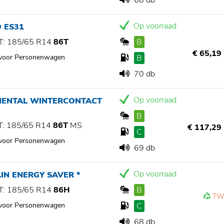
68 db
Op voorraad
 ES31
: 185/65 R14
86T
B
€ 65,19
 voor Personenwagen
B
70 db
Op voorraad
NENTAL WINTERCONTACT
B
: 185/65 R14
86T
MS
€ 117,29
C
 voor Personenwagen
69 db
Op voorraad
IN ENERGY SAVER *
: 185/65 R14
86H
B
TW
 voor Personenwagen
C
68 db