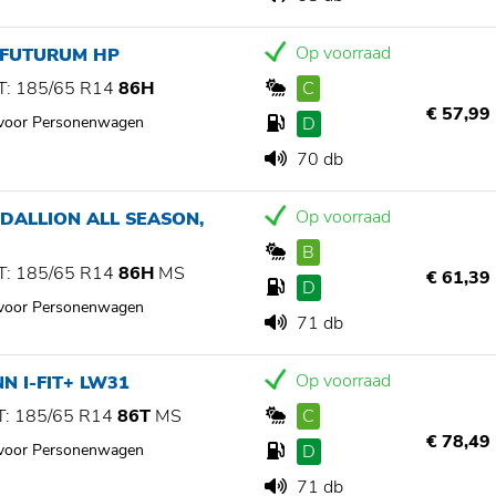
Op voorraad
 FUTURUM HP
: 185/65 R14
86H
C
€ 57,99
 voor Personenwagen
D
70 db
Op voorraad
DALLION ALL SEASON,
B
: 185/65 R14
86H
MS
€ 61,39
D
 voor Personenwagen
71 db
Op voorraad
N I-FIT+ LW31
: 185/65 R14
86T
MS
C
€ 78,49
 voor Personenwagen
D
71 db