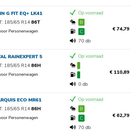
Op voorraad
N G FIT EQ+ LK41
: 185/65 R14
86T
B
€ 74,79
 voor Personenwagen
C
70 db
Op voorraad
AL RAINEXPERT 5
: 185/65 R14
86H
€ 110,89
 voor Personenwagen
0 db
Op voorraad
ARQUIS ECO MR61
: 185/65 R14
86H
B
€ 62,79
 voor Personenwagen
C
70 db