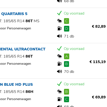
68 db
Op voorraad
 QUARTARIS 5
: 185/65 R14
86T
MS
C
€ 82,89
 voor Personenwagen
D
71 db
Op voorraad
NENTAL ULTRACONTACT
: 185/65 R14
86T
A
€ 115,19
 voor Personenwagen
B
70 db
Op voorraad
N BLUE HD PLUS
: 185/65 R14
86H
B
€ 69,89
 voor Personenwagen
C