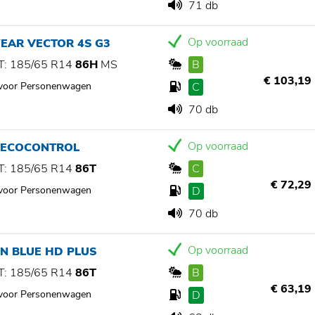
71 db
Op voorraad
EAR VECTOR 4S G3
: 185/65 R14
86H
MS
B
€ 103,19
 voor Personenwagen
C
70 db
Op voorraad
 ECOCONTROL
: 185/65 R14
86T
C
€ 72,29
 voor Personenwagen
D
70 db
Op voorraad
N BLUE HD PLUS
: 185/65 R14
86T
B
€ 63,19
 voor Personenwagen
D