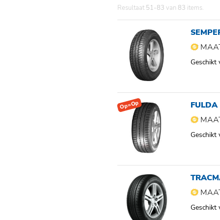
Resultaat
51-83
van
83
items.
SEMPER
MAAT
Geschikt
Op=Op
FULDA
MAAT
Geschikt
TRACM
MAAT
Geschikt