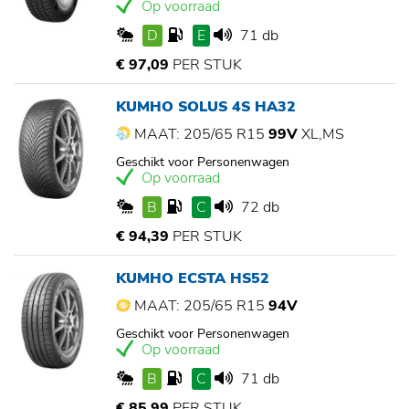
Op voorraad
D
E
71 db
€ 97,09
PER STUK
KUMHO SOLUS 4S HA32
MAAT: 205/65 R15
99V
XL,MS
Geschikt voor Personenwagen
Op voorraad
B
C
72 db
€ 94,39
PER STUK
KUMHO ECSTA HS52
MAAT: 205/65 R15
94V
Geschikt voor Personenwagen
Op voorraad
B
C
71 db
€ 85,99
PER STUK