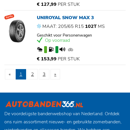
€ 127,99
PER STUK
UNIROYAL SNOW MAX 3
Op=Op
MAAT: 205/65 R15
102T
MS
Geschikt voor Personenwagen
Op voorraad
db
€ 153,99
PER STUK
«
1
2
3
»
De voordeligste bandenwebshop van Nederland. Ontdek
ons ruim assortiment nieuwe- en gebruikte zomerbanden,
winterbanden en allseason banden. We hebben een