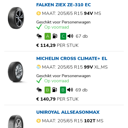
FALKEN ZIEX ZE-310 EC
MAAT: 205/65 R15
94V
MS
Geschikt voor Personenwagen
Op voorraad
A
C
67 db
€ 114,29
PER STUK
MICHELIN CROSS CLIMATE+ EL
MAAT: 205/65 R15
99V
XL,MS
Geschikt voor Personenwagen
Op voorraad
B
B
69 db
€ 140,79
PER STUK
UNIROYAL ALLSEASONMAX
MAAT: 205/65 R15
102T
MS