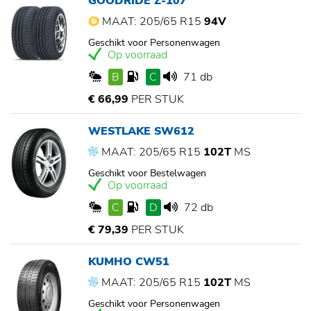
GOODRIDE Z-107
MAAT: 205/65 R15
94V
Geschikt voor Personenwagen
Op voorraad
B
C
71 db
€ 66,99
PER STUK
WESTLAKE SW612
MAAT: 205/65 R15
102T
MS
Geschikt voor Bestelwagen
Op voorraad
C
D
72 db
€ 79,39
PER STUK
KUMHO CW51
MAAT: 205/65 R15
102T
MS
Geschikt voor Personenwagen