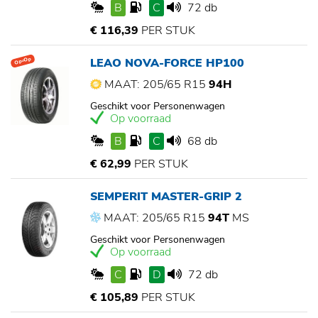
B
C
72 db
€ 116,39
PER STUK
LEAO NOVA-FORCE HP100
Op=Op
MAAT: 205/65 R15
94H
Geschikt voor Personenwagen
Op voorraad
B
C
68 db
€ 62,99
PER STUK
SEMPERIT MASTER-GRIP 2
MAAT: 205/65 R15
94T
MS
Geschikt voor Personenwagen
Op voorraad
C
D
72 db
€ 105,89
PER STUK