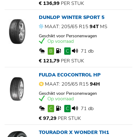
€ 136,99
PER STUK
DUNLOP WINTER SPORT 5
MAAT: 205/65 R15
94T
MS
Geschikt voor Personenwagen
Op voorraad
B
C
71 db
€ 121,79
PER STUK
FULDA ECOCONTROL HP
MAAT: 205/65 R15
94H
Geschikt voor Personenwagen
Op voorraad
C
C
71 db
€ 97,29
PER STUK
TOURADOR X WONDER TH1