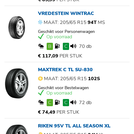
VREDESTEIN WINTRAC
MAAT: 205/65 R15
94T
MS
Geschikt voor Personenwagen
Op voorraad
B
C
70 db
€ 117,09
PER STUK
MAXTREK C TL SU-830
MAAT: 205/65 R15
102S
Geschikt voor Bestelwagen
Op voorraad
C
C
72 db
€ 74,49
PER STUK
RIKEN 95V TL ALL SEASON XL