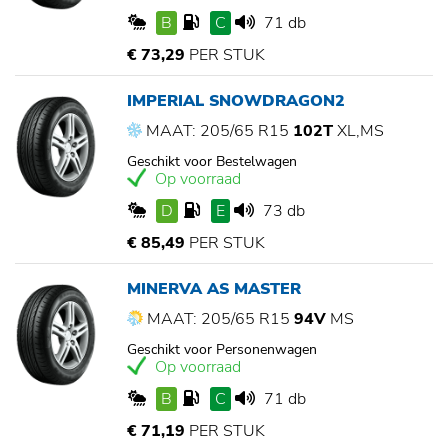
B
C
71 db
€ 73,29
PER STUK
IMPERIAL SNOWDRAGON2
MAAT: 205/65 R15
102T
XL,MS
Geschikt voor Bestelwagen
Op voorraad
D
E
73 db
€ 85,49
PER STUK
MINERVA AS MASTER
MAAT: 205/65 R15
94V
MS
Geschikt voor Personenwagen
Op voorraad
B
C
71 db
€ 71,19
PER STUK