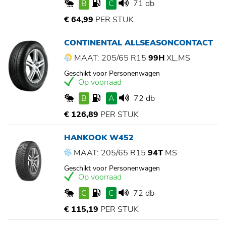
B
C
71 db
€ 64,99
PER STUK
CONTINENTAL ALLSEASONCONTACT
MAAT: 205/65 R15
99H
XL,MS
Geschikt voor Personenwagen
Op voorraad
B
A
72 db
€ 126,89
PER STUK
HANKOOK W452
MAAT: 205/65 R15
94T
MS
Geschikt voor Personenwagen
Op voorraad
C
C
72 db
€ 115,19
PER STUK