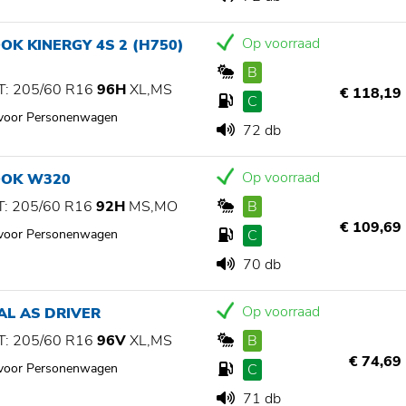
Op voorraad
K KINERGY 4S 2 (H750)
B
: 205/60 R16
96H
XL,MS
€ 118,19
C
 voor Personenwagen
72 db
Op voorraad
OK W320
: 205/60 R16
92H
MS,MO
B
€ 109,69
 voor Personenwagen
C
70 db
Op voorraad
AL AS DRIVER
: 205/60 R16
96V
XL,MS
B
€ 74,69
 voor Personenwagen
C
71 db