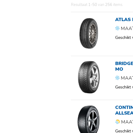
Resultaat
1-50
van
256
items.
ATLAS
MAAT
Geschikt
BRIDGE
MO
MAAT
Geschikt
CONTI
ALLSE
MAAT
Geschikt