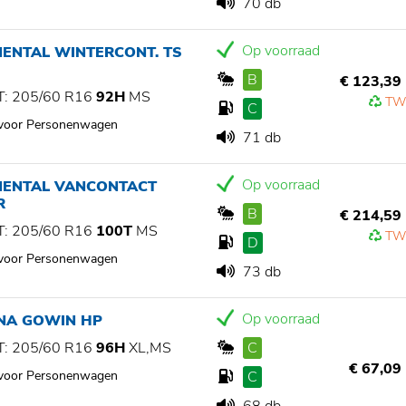
70 db
Op voorraad
NENTAL WINTERCONT. TS
B
€ 123,39
: 205/60 R16
92H
MS
TW
C
 voor Personenwagen
71 db
Op voorraad
NENTAL VANCONTACT
R
B
€ 214,59
: 205/60 R16
100T
MS
TW
D
 voor Personenwagen
73 db
Op voorraad
NA GOWIN HP
: 205/60 R16
96H
XL,MS
C
€ 67,09
 voor Personenwagen
C