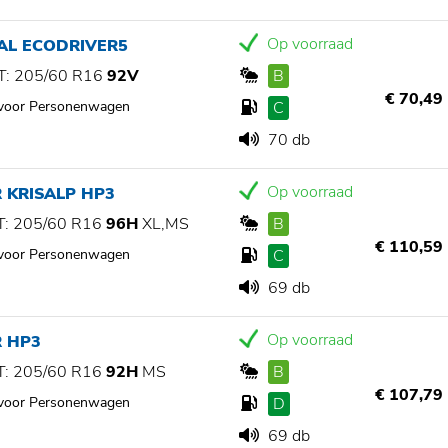
Op voorraad
AL ECODRIVER5
: 205/60 R16
92V
B
€ 70,49
 voor Personenwagen
C
70 db
Op voorraad
 KRISALP HP3
: 205/60 R16
96H
XL,MS
B
€ 110,59
 voor Personenwagen
C
69 db
Op voorraad
R HP3
: 205/60 R16
92H
MS
B
€ 107,79
 voor Personenwagen
D
69 db