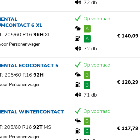
72 db
Op voorraad
NENTAL
UMCONTACT 6 XL
A
: 205/60 R16
96H
XL
€ 140,09
A
 voor Personenwagen
72 db
Op voorraad
NENTAL ECOCONTACT 5
: 205/60 R16
92H
B
€ 128,29
 voor Personenwagen
B
71 db
Op voorraad
NENTAL WINTERCONTACT
B
: 205/60 R16
92T
MS
€ 117,79
C
 voor Personenwagen