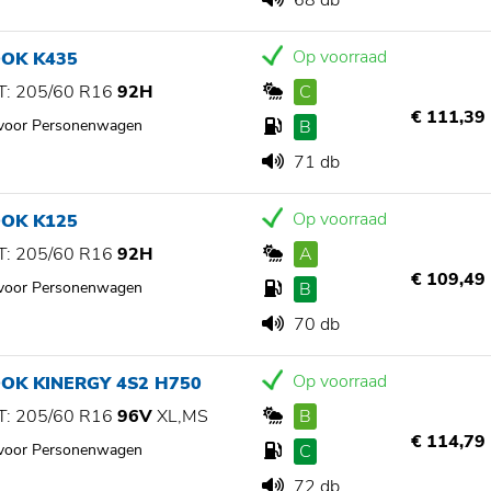
68 db
Op voorraad
OK K435
: 205/60 R16
92H
C
€ 111,39
 voor Personenwagen
B
71 db
Op voorraad
OK K125
: 205/60 R16
92H
A
€ 109,49
 voor Personenwagen
B
70 db
Op voorraad
OK KINERGY 4S2 H750
: 205/60 R16
96V
XL,MS
B
€ 114,79
 voor Personenwagen
C
72 db