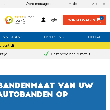
epunten
Word montagepunt
Acties
Vacatures
0
Login
WINKELWAGEN
KENNISBANK
OVER ONS
CONTACT
d bent!
tijd
Best beoordeeld met 9.3
 BANDENMAAT VAN UW
 AUTOBANDEN OP