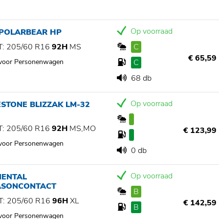
Op voorraad
 POLARBEAR HP
: 205/60 R16
92H
MS
C
€ 65,59
 voor Personenwagen
C
68 db
Op voorraad
STONE BLIZZAK LM-32
: 205/60 R16
92H
MS,MO
€ 123,99
 voor Personenwagen
0 db
Op voorraad
NENTAL
ASONCONTACT
B
: 205/60 R16
96H
XL
€ 142,59
B
 voor Personenwagen