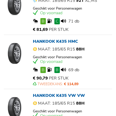
MAAT: 185/65 R15
92T
XL,MS
Geschikt voor Personenwagen
Op voorraad
B
C
71 db
€ 81,69
PER STUK
HANKOOK K435 HMC
MAAT: 185/65 R15
88H
Geschikt voor Personenwagen
Op voorraad
B
B
69 db
€ 90,79
PER STUK
TWEEDEKANS:
€ 114,89
HANKOOK K435 VW VW
MAAT: 185/65 R15
88H
Geschikt voor Personenwagen
Op voorraad