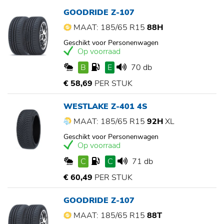
GOODRIDE Z-107
MAAT: 185/65 R15
88H
Geschikt voor Personenwagen
Op voorraad
B
E
70 db
€ 58,69
PER STUK
WESTLAKE Z-401 4S
MAAT: 185/65 R15
92H
XL
Geschikt voor Personenwagen
Op voorraad
C
C
71 db
€ 60,49
PER STUK
GOODRIDE Z-107
MAAT: 185/65 R15
88T