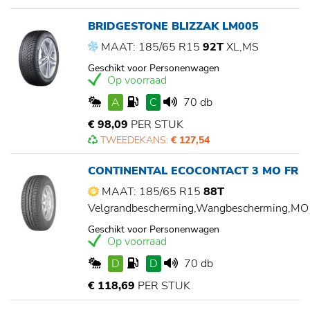
BRIDGESTONE BLIZZAK LM005
MAAT: 185/65 R15
92T
XL,MS
Geschikt voor Personenwagen
Op voorraad
A
C
70 db
€ 98,09
PER STUK
TWEEDEKANS:
€ 127,54
CONTINENTAL ECOCONTACT 3 MO FR
MAAT: 185/65 R15
88T
Velgrandbescherming,Wangbescherming,MO
Geschikt voor Personenwagen
Op voorraad
D
D
70 db
€ 118,69
PER STUK