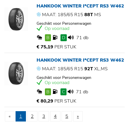
HANKOOK WINTER I*CEPT RS3 W462
MAAT: 185/65 R15
88T
MS
Geschikt voor Personenwagen
Op voorraad
B
D
71 db
€ 75,19
PER STUK
HANKOOK WINTER I*CEPT RS3 W462
MAAT: 185/65 R15
92T
XL,MS
Geschikt voor Personenwagen
Op voorraad
B
C
71 db
€ 80,29
PER STUK
«
1
2
3
4
5
»