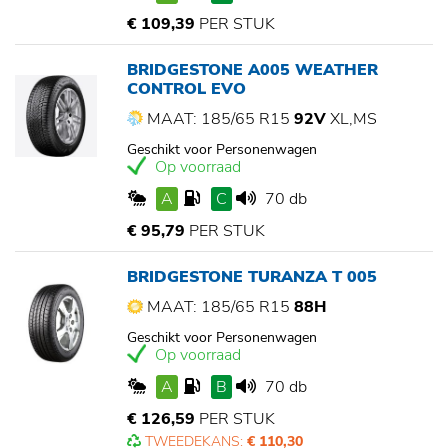
€ 109,39
PER STUK
BRIDGESTONE A005 WEATHER
CONTROL EVO
MAAT: 185/65 R15
92V
XL,MS
Geschikt voor Personenwagen
Op voorraad
A
C
70 db
€ 95,79
PER STUK
BRIDGESTONE TURANZA T 005
MAAT: 185/65 R15
88H
Geschikt voor Personenwagen
Op voorraad
A
B
70 db
€ 126,59
PER STUK
TWEEDEKANS:
€ 110,30