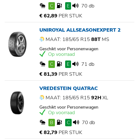
C
E
70 db
€ 62,89
PER STUK
UNIROYAL ALLSEASONEXPERT 2
MAAT: 185/65 R15
88T
MS
Geschikt voor Personenwagen
Op voorraad
C
E
71 db
€ 81,39
PER STUK
VREDESTEIN QUATRAC
MAAT: 185/65 R15
92H
XL
Geschikt voor Personenwagen
Op voorraad
B
C
70 db
€ 82,79
PER STUK