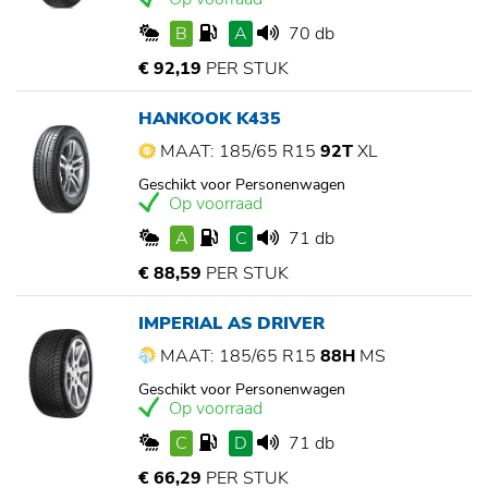
B
A
70 db
€ 92,19
PER STUK
HANKOOK K435
MAAT: 185/65 R15
92T
XL
Geschikt voor Personenwagen
Op voorraad
A
C
71 db
€ 88,59
PER STUK
IMPERIAL AS DRIVER
MAAT: 185/65 R15
88H
MS
Geschikt voor Personenwagen
Op voorraad
C
D
71 db
€ 66,29
PER STUK