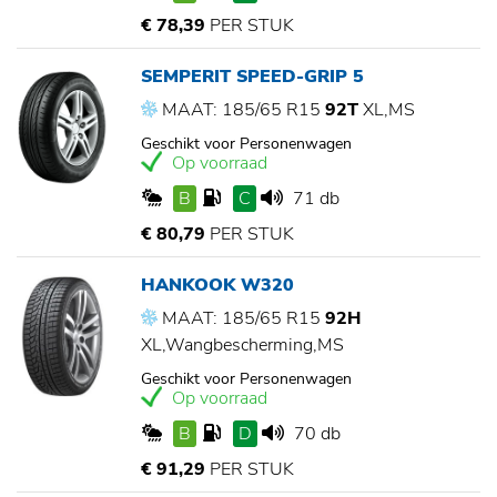
€ 78,39
PER STUK
SEMPERIT SPEED-GRIP 5
MAAT: 185/65 R15
92T
XL,MS
Geschikt voor Personenwagen
Op voorraad
B
C
71 db
€ 80,79
PER STUK
HANKOOK W320
MAAT: 185/65 R15
92H
XL,Wangbescherming,MS
Geschikt voor Personenwagen
Op voorraad
B
D
70 db
€ 91,29
PER STUK