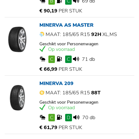
B
C
69 db
€ 90,19
PER STUK
MINERVA AS MASTER
MAAT: 185/65 R15
92H
XL,MS
Geschikt voor Personenwagen
Op voorraad
C
C
71 db
€ 66,99
PER STUK
MINERVA 209
MAAT: 185/65 R15
88T
Geschikt voor Personenwagen
Op voorraad
C
D
70 db
€ 61,79
PER STUK