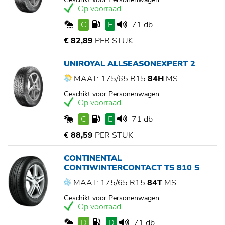
Op voorraad
C
E
71 db
€ 82,89
PER STUK
UNIROYAL ALLSEASONEXPERT 2
MAAT: 175/65 R15
84H
MS
Geschikt voor Personenwagen
Op voorraad
C
E
71 db
€ 88,59
PER STUK
CONTINENTAL
CONTIWINTERCONTACT TS 810 S
MAAT: 175/65 R15
84T
MS
Geschikt voor Personenwagen
Op voorraad
D
D
71 db