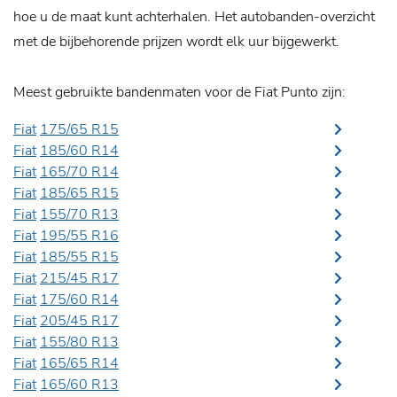
hoe u de maat kunt achterhalen. Het autobanden-overzicht
met de bijbehorende prijzen wordt elk uur bijgewerkt.
Meest gebruikte bandenmaten voor de Fiat Punto zijn:
Fiat
175/65 R15
Fiat
185/60 R14
Fiat
165/70 R14
Fiat
185/65 R15
Fiat
155/70 R13
Fiat
195/55 R16
Fiat
185/55 R15
Fiat
215/45 R17
Fiat
175/60 R14
Fiat
205/45 R17
Fiat
155/80 R13
Fiat
165/65 R14
Fiat
165/60 R13