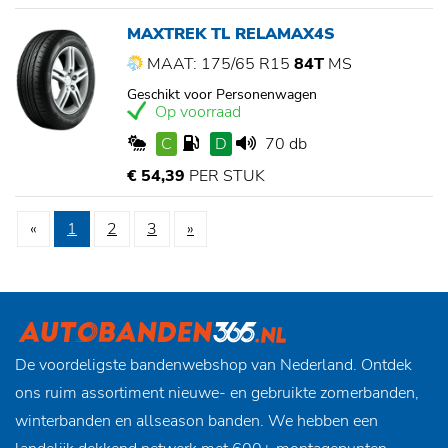
MAXTREK TL RELAMAX4S
MAAT: 175/65 R15
84T
MS
Geschikt voor Personenwagen
Op voorraad
C
D
70 db
€ 54,39
PER STUK
«
1
2
3
»
De voordeligste bandenwebshop van Nederland. Ontdek
ons ruim assortiment nieuwe- en gebruikte zomerbanden,
winterbanden en allseason banden. We hebben een