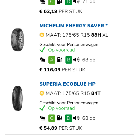
C
D
71 db
€ 62,19
PER STUK
MICHELIN ENERGY SAVER *
MAAT: 175/65 R15
88H
XL
Geschikt voor Personenwagen
Op voorraad
A
B
68 db
€ 116,09
PER STUK
SUPERIA ECOBLUE HP
MAAT: 175/65 R15
84T
Geschikt voor Personenwagen
Op voorraad
C
D
68 db
€ 54,89
PER STUK