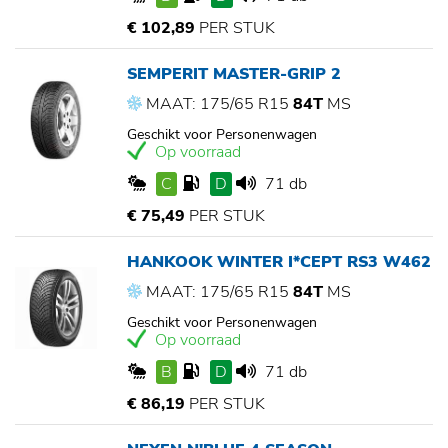
€ 102,89
PER STUK
SEMPERIT MASTER-GRIP 2
MAAT: 175/65 R15
84T
MS
Geschikt voor Personenwagen
Op voorraad
C
D
71 db
€ 75,49
PER STUK
HANKOOK WINTER I*CEPT RS3 W462
MAAT: 175/65 R15
84T
MS
Geschikt voor Personenwagen
Op voorraad
B
D
71 db
€ 86,19
PER STUK