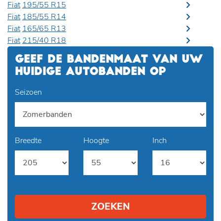
Fiat
195/55 R15
Fiat
185/55 R14
Fiat
165/65 R13
Fiat
215/40 R18
GEEF DE BANDENMAAT VAN UW
HUIDIGE AUTOBANDEN OP
Seizoen
Breedte
Hoogte
Inch
ZOEKEN