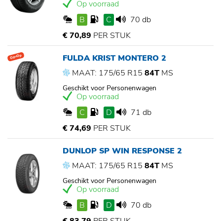
Op voorraad
B
C
70 db
€ 70,89
PER STUK
FULDA KRIST MONTERO 2
Op=Op
MAAT: 175/65 R15
84T
MS
Geschikt voor Personenwagen
Op voorraad
C
D
71 db
€ 74,69
PER STUK
DUNLOP SP WIN RESPONSE 2
MAAT: 175/65 R15
84T
MS
Geschikt voor Personenwagen
Op voorraad
B
D
70 db