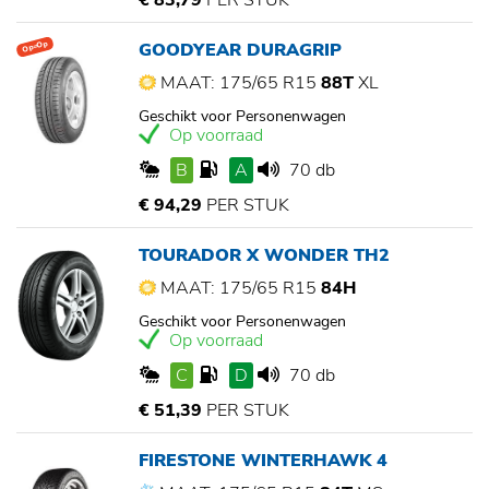
€ 83,79
PER STUK
GOODYEAR DURAGRIP
Op=Op
MAAT: 175/65 R15
88T
XL
Geschikt voor Personenwagen
Op voorraad
B
A
70 db
€ 94,29
PER STUK
TOURADOR X WONDER TH2
MAAT: 175/65 R15
84H
Geschikt voor Personenwagen
Op voorraad
C
D
70 db
€ 51,39
PER STUK
FIRESTONE WINTERHAWK 4