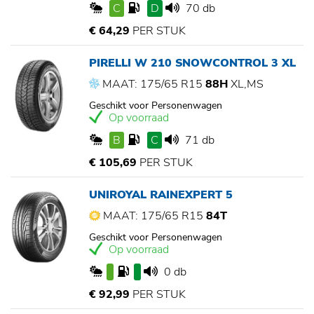
C
D
70 db
€ 64,29
PER STUK
PIRELLI W 210 SNOWCONTROL 3 XL
MAAT: 175/65 R15
88H
XL,MS
Geschikt voor Personenwagen
Op voorraad
B
C
71 db
€ 105,69
PER STUK
UNIROYAL RAINEXPERT 5
MAAT: 175/65 R15
84T
Geschikt voor Personenwagen
Op voorraad
0 db
€ 92,99
PER STUK