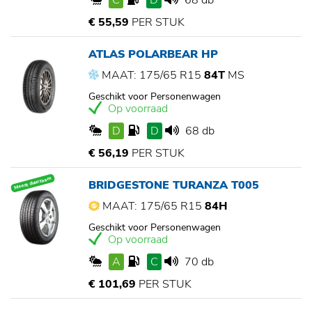
C
D
68 db
€ 55,59
PER STUK
ATLAS POLARBEAR HP
MAAT: 175/65 R15
84T
MS
Geschikt voor Personenwagen
Op voorraad
D
D
68 db
€ 56,19
PER STUK
Meest duurzaam
BRIDGESTONE TURANZA T005
MAAT: 175/65 R15
84H
Geschikt voor Personenwagen
Op voorraad
A
C
70 db
€ 101,69
PER STUK