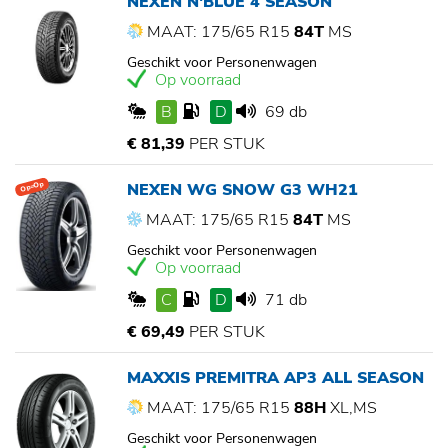
NEXEN N'BLUE 4 SEASON
MAAT: 175/65 R15
84T
MS
Geschikt voor Personenwagen
Op voorraad
B
D
69 db
€ 81,39
PER STUK
NEXEN WG SNOW G3 WH21
Op=Op
MAAT: 175/65 R15
84T
MS
Geschikt voor Personenwagen
Op voorraad
C
D
71 db
€ 69,49
PER STUK
MAXXIS PREMITRA AP3 ALL SEASON
MAAT: 175/65 R15
88H
XL,MS
Geschikt voor Personenwagen