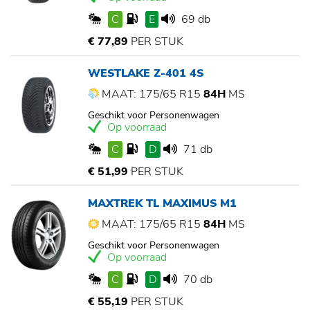
C
E
69 db
€ 77,89
PER STUK
WESTLAKE Z-401 4S
MAAT: 175/65 R15
84H
MS
Geschikt voor Personenwagen
Op voorraad
C
D
71 db
€ 51,99
PER STUK
MAXTREK TL MAXIMUS M1
MAAT: 175/65 R15
84H
MS
Geschikt voor Personenwagen
Op voorraad
C
D
70 db
€ 55,19
PER STUK