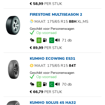
€ 58,99
PER STUK
FIRESTONE MULTISEASON 2
MAAT: 175/65 R15
88H
XL,MS
Geschikt voor Personenwagen
Op voorraad
B
C
71 db
€ 89,99
PER STUK
KUMHO ECOWING ES31
MAAT: 175/65 R15
84T
Geschikt voor Personenwagen
Op voorraad
C
C
70 db
€ 66,79
PER STUK
KUMHO SOLUS 4S HA32