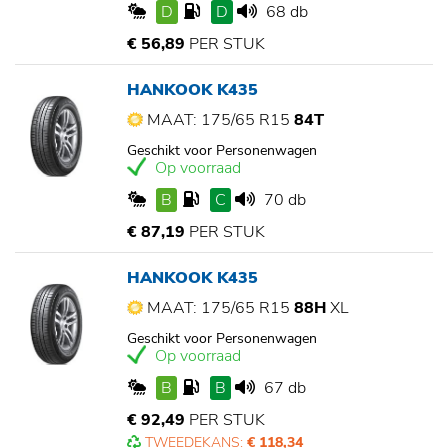
D
D
68 db
€ 56,89
PER STUK
HANKOOK K435
MAAT: 175/65 R15
84T
Geschikt voor Personenwagen
Op voorraad
B
C
70 db
€ 87,19
PER STUK
HANKOOK K435
MAAT: 175/65 R15
88H
XL
Geschikt voor Personenwagen
Op voorraad
B
B
67 db
€ 92,49
PER STUK
TWEEDEKANS:
€ 118,34