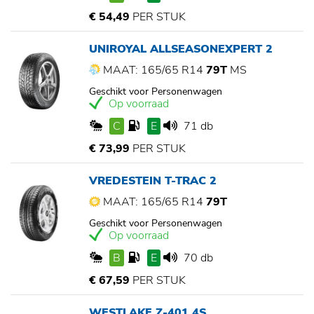
€ 54,49
PER STUK
UNIROYAL ALLSEASONEXPERT 2
MAAT: 165/65 R14
79T
MS
Geschikt voor Personenwagen
Op voorraad
C
E
71 db
€ 73,99
PER STUK
VREDESTEIN T-TRAC 2
MAAT: 165/65 R14
79T
Geschikt voor Personenwagen
Op voorraad
B
E
70 db
€ 67,59
PER STUK
WESTLAKE Z-401 4S