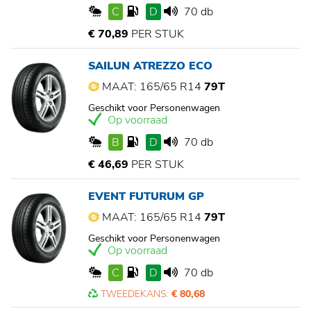
C
D
70 db
€ 70,89
PER STUK
SAILUN ATREZZO ECO
MAAT: 165/65 R14
79T
Geschikt voor Personenwagen
Op voorraad
B
D
70 db
€ 46,69
PER STUK
EVENT FUTURUM GP
MAAT: 165/65 R14
79T
Geschikt voor Personenwagen
Op voorraad
C
D
70 db
TWEEDEKANS:
€ 80,68