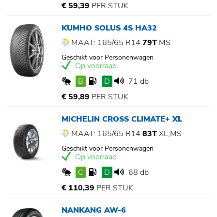
€ 59,39
PER STUK
KUMHO SOLUS 4S HA32
MAAT: 165/65 R14
79T
MS
Geschikt voor Personenwagen
Op voorraad
B
D
71 db
€ 59,89
PER STUK
MICHELIN CROSS CLIMATE+ XL
MAAT: 165/65 R14
83T
XL,MS
Geschikt voor Personenwagen
Op voorraad
C
D
68 db
€ 110,39
PER STUK
NANKANG AW-6