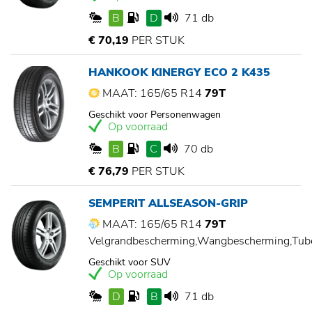
B
D
71 db
€ 70,19
PER STUK
HANKOOK KINERGY ECO 2 K435
MAAT: 165/65 R14
79T
Geschikt voor Personenwagen
Op voorraad
B
C
70 db
€ 76,79
PER STUK
SEMPERIT ALLSEASON-GRIP
MAAT: 165/65 R14
79T
Velgrandbescherming,Wangbescherming,Tu
Geschikt voor SUV
Op voorraad
D
B
71 db