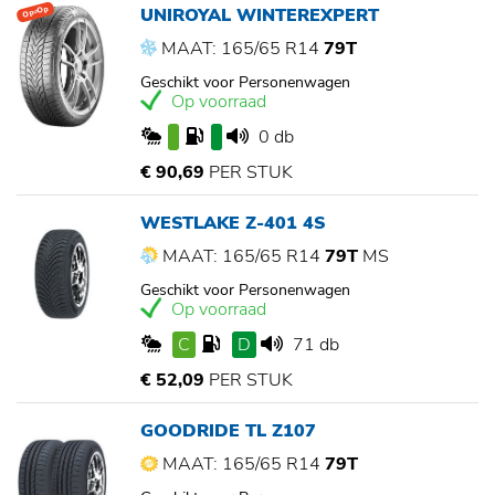
UNIROYAL WINTEREXPERT
Op=Op
MAAT: 165/65 R14
79T
Geschikt voor Personenwagen
Op voorraad
0 db
€ 90,69
PER STUK
WESTLAKE Z-401 4S
MAAT: 165/65 R14
79T
MS
Geschikt voor Personenwagen
Op voorraad
C
D
71 db
€ 52,09
PER STUK
GOODRIDE TL Z107
MAAT: 165/65 R14
79T