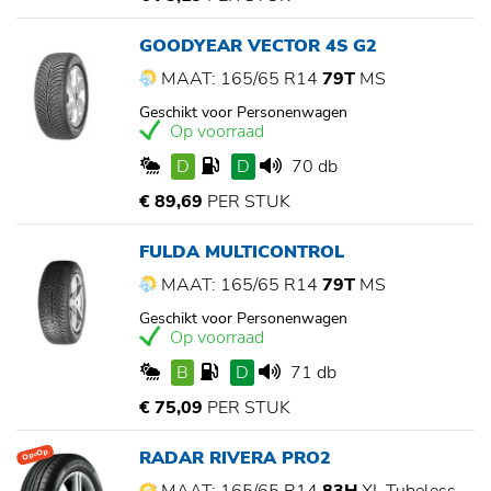
GOODYEAR VECTOR 4S G2
MAAT: 165/65 R14
79T
MS
Geschikt voor Personenwagen
Op voorraad
D
D
70 db
€ 89,69
PER STUK
FULDA MULTICONTROL
MAAT: 165/65 R14
79T
MS
Geschikt voor Personenwagen
Op voorraad
B
D
71 db
€ 75,09
PER STUK
RADAR RIVERA PRO2
Op=Op