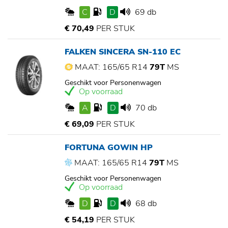
C
D
69 db
€ 70,49
PER STUK
FALKEN SINCERA SN-110 EC
MAAT: 165/65 R14
79T
MS
Geschikt voor Personenwagen
Op voorraad
A
D
70 db
€ 69,09
PER STUK
FORTUNA GOWIN HP
MAAT: 165/65 R14
79T
MS
Geschikt voor Personenwagen
Op voorraad
D
D
68 db
€ 54,19
PER STUK