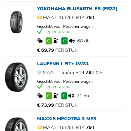
YOKOHAMA BLUEARTH-ES (ES32)
MAAT: 165/65 R14
79T
Geschikt voor Personenwagen
Op voorraad
C
C
68 db
€ 69,79
PER STUK
LAUFENN I-FIT+ LW31
MAAT: 165/65 R14
79T
MS
Geschikt voor Personenwagen
Op voorraad
C
E
71 db
€ 73,99
PER STUK
MAXXIS MECOTRA 3 ME3
MAAT: 165/65 R14
79T