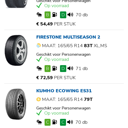
Geschikt voor Personenwagen
Op voorraad
B
D
70 db
€ 54,49
PER STUK
FIRESTONE MULTISEASON 2
MAAT: 165/65 R14
83T
XL,MS
Geschikt voor Personenwagen
Op voorraad
B
D
71 db
€ 72,59
PER STUK
KUMHO ECOWING ES31
MAAT: 165/65 R14
79T
Geschikt voor Personenwagen
Op voorraad
C
C
70 db