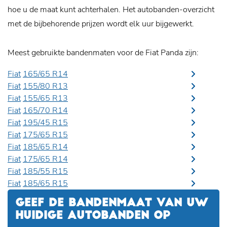
hoe u de maat kunt achterhalen. Het autobanden-overzicht
met de bijbehorende prijzen wordt elk uur bijgewerkt.
Meest gebruikte bandenmaten voor de Fiat Panda zijn:
Fiat
165/65 R14
Fiat
155/80 R13
Fiat
155/65 R13
Fiat
165/70 R14
Fiat
195/45 R15
Fiat
175/65 R15
Fiat
185/65 R14
Fiat
175/65 R14
Fiat
185/55 R15
Fiat
185/65 R15
GEEF DE BANDENMAAT VAN UW
HUIDIGE AUTOBANDEN OP