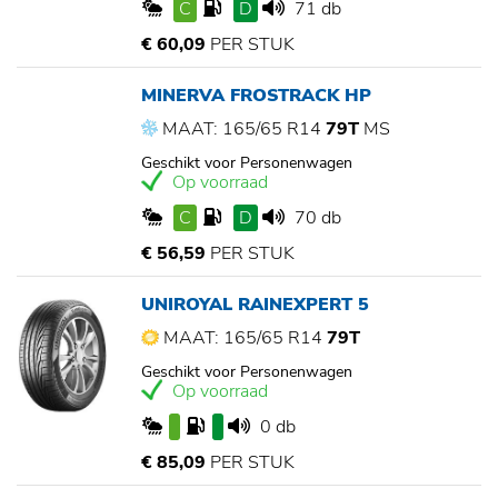
C
D
71 db
€ 60,09
PER STUK
MINERVA FROSTRACK HP
MAAT: 165/65 R14
79T
MS
Geschikt voor Personenwagen
Op voorraad
C
D
70 db
€ 56,59
PER STUK
UNIROYAL RAINEXPERT 5
MAAT: 165/65 R14
79T
Geschikt voor Personenwagen
Op voorraad
0 db
€ 85,09
PER STUK