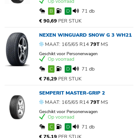
Op voorraad
B
D
71 db
€ 90,69
PER STUK
NEXEN WINGUARD SNOW G 3 WH21
MAAT: 165/65 R14
79T
MS
Geschikt voor Personenwagen
Op voorraad
C
D
71 db
€ 76,29
PER STUK
SEMPERIT MASTER-GRIP 2
MAAT: 165/65 R14
79T
MS
Geschikt voor Personenwagen
Op voorraad
C
D
71 db
€ 75,19
PER STUK