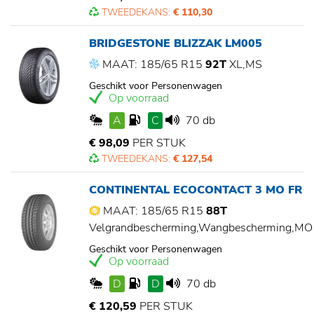
TWEEDEKANS:
€ 110,30
BRIDGESTONE BLIZZAK LM005
MAAT: 185/65 R15
92T
XL,MS
Geschikt voor Personenwagen
Op voorraad
A
C
70 db
€ 98,09
PER STUK
TWEEDEKANS:
€ 127,54
CONTINENTAL ECOCONTACT 3 MO FR
MAAT: 185/65 R15
88T
Velgrandbescherming,Wangbescherming,MO
Geschikt voor Personenwagen
Op voorraad
D
D
70 db
€ 120,59
PER STUK