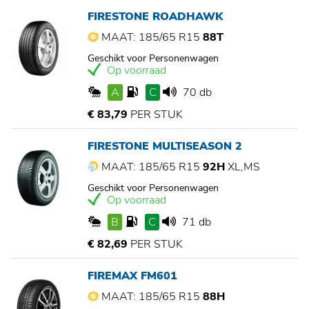
FIRESTONE ROADHAWK
MAAT: 185/65 R15
88T
Geschikt voor Personenwagen
Op voorraad
A
C
70 db
€ 83,79
PER STUK
FIRESTONE MULTISEASON 2
MAAT: 185/65 R15
92H
XL,MS
Geschikt voor Personenwagen
Op voorraad
B
C
71 db
€ 82,69
PER STUK
FIREMAX FM601
MAAT: 185/65 R15
88H