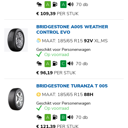
A
A
70 db
€ 109,39
PER STUK
BRIDGESTONE A005 WEATHER
CONTROL EVO
MAAT: 185/65 R15
92V
XL,MS
Geschikt voor Personenwagen
Op voorraad
A
C
70 db
€ 96,19
PER STUK
BRIDGESTONE TURANZA T 005
MAAT: 185/65 R15
88H
Geschikt voor Personenwagen
Op voorraad
A
B
70 db
€ 121,39
PER STUK