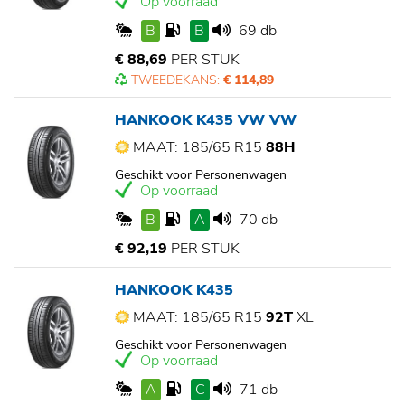
Op voorraad
B
B
69 db
€ 88,69
PER STUK
TWEEDEKANS:
€ 114,89
HANKOOK K435 VW VW
MAAT: 185/65 R15
88H
Geschikt voor Personenwagen
Op voorraad
B
A
70 db
€ 92,19
PER STUK
HANKOOK K435
MAAT: 185/65 R15
92T
XL
Geschikt voor Personenwagen
Op voorraad
A
C
71 db