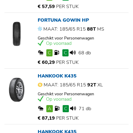
€ 57,59
PER STUK
FORTUNA GOWIN HP
MAAT: 185/65 R15
88T
MS
Geschikt voor Personenwagen
Op voorraad
C
C
68 db
€ 60,29
PER STUK
HANKOOK K435
MAAT: 185/65 R15
92T
XL
Geschikt voor Personenwagen
Op voorraad
A
C
71 db
€ 87,19
PER STUK
HANKOOK K435