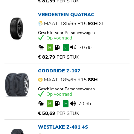
€ 81,39
PER STUK
VREDESTEIN QUATRAC
MAAT: 185/65 R15
92H
XL
Geschikt voor Personenwagen
Op voorraad
B
C
70 db
€ 82,79
PER STUK
GOODRIDE Z-107
MAAT: 185/65 R15
88H
Geschikt voor Personenwagen
Op voorraad
B
E
70 db
€ 58,69
PER STUK
WESTLAKE Z-401 4S