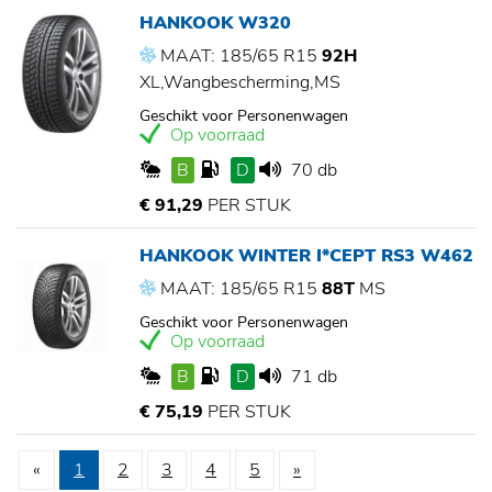
HANKOOK W320
MAAT: 185/65 R15
92H
XL,Wangbescherming,MS
Geschikt voor Personenwagen
Op voorraad
B
D
70 db
€ 91,29
PER STUK
HANKOOK WINTER I*CEPT RS3 W462
MAAT: 185/65 R15
88T
MS
Geschikt voor Personenwagen
Op voorraad
B
D
71 db
€ 75,19
PER STUK
«
1
2
3
4
5
»