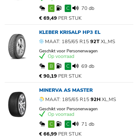
C
C
70 db
€ 69,49
PER STUK
KLEBER KRISALP HP3 EL
MAAT: 185/65 R15
92T
XL,MS
Geschikt voor Personenwagen
Op voorraad
B
C
69 db
€ 90,19
PER STUK
MINERVA AS MASTER
MAAT: 185/65 R15
92H
XL,MS
Geschikt voor Personenwagen
Op voorraad
C
C
71 db
€ 66,99
PER STUK