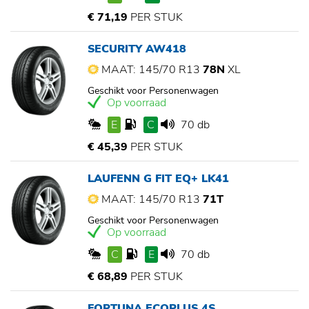
€ 71,19
PER STUK
SECURITY AW418
MAAT: 145/70 R13
78N
XL
Geschikt voor Personenwagen
Op voorraad
E
C
70 db
€ 45,39
PER STUK
LAUFENN G FIT EQ+ LK41
MAAT: 145/70 R13
71T
Geschikt voor Personenwagen
Op voorraad
C
E
70 db
€ 68,89
PER STUK
FORTUNA ECOPLUS 4S