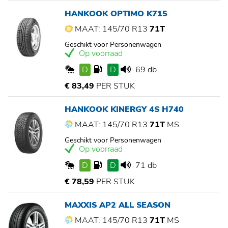
HANKOOK OPTIMO K715
MAAT: 145/70 R13
71T
Geschikt voor Personenwagen
Op voorraad
D
D
69 db
€ 83,49
PER STUK
HANKOOK KINERGY 4S H740
MAAT: 145/70 R13
71T
MS
Geschikt voor Personenwagen
Op voorraad
D
D
71 db
€ 78,59
PER STUK
MAXXIS AP2 ALL SEASON
MAAT: 145/70 R13
71T
MS