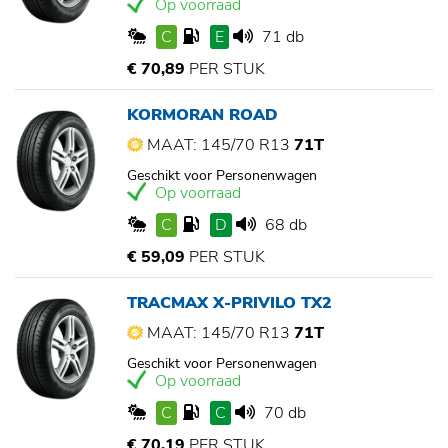
Op voorraad
C
E
71 db
€ 70,89
PER STUK
KORMORAN ROAD
MAAT: 145/70 R13
71T
Geschikt voor Personenwagen
Op voorraad
C
D
68 db
€ 59,09
PER STUK
TRACMAX X-PRIVILO TX2
MAAT: 145/70 R13
71T
Geschikt voor Personenwagen
Op voorraad
C
C
70 db
€ 70,19
PER STUK