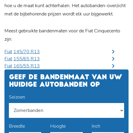
hoe u de maat kunt achterhalen. Het autobanden-overzicht
met de bijbehorende prijzen wordt elk uur bijgewerkt.
Meest gebruikte bandenmaten voor de Fiat Cinquecento
zijn:
Fiat
145/70 R13
Fiat
155/65 R13
Fiat
165/55 R13
GEEF DE BANDENMAAT VAN UW
HUIDIGE AUTOBANDEN OP
Seizoen
Breedte
Hoogte
Inch