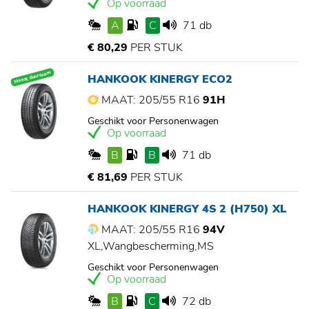
Op voorraad
A
C
71 db
€ 80,29
PER STUK
Meest duurzaam
HANKOOK KINERGY ECO2
MAAT: 205/55 R16
91H
Geschikt voor Personenwagen
Op voorraad
B
B
71 db
€ 81,69
PER STUK
HANKOOK KINERGY 4S 2 (H750) XL
MAAT: 205/55 R16
94V
XL,Wangbescherming,MS
Geschikt voor Personenwagen
Op voorraad
B
C
72 db