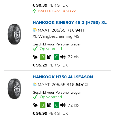
€ 90,39
PER STUK
TWEEDEKANS:
€ 98,77
HANKOOK KINERGY 4S 2 (H750) XL
MAAT: 205/55 R16
94H
XL,Wangbescherming,MS
Geschikt voor Personenwagen
Op voorraad
B
C
72 db
€ 95,29
PER STUK
HANKOOK H750 ALLSEASON
MAAT: 205/55 R16
94V
XL
Geschikt voor Personenwagen
Op voorraad
B
C
72 db
€ 96,99
PER STUK