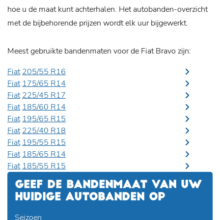
hoe u de maat kunt achterhalen. Het autobanden-overzicht
met de bijbehorende prijzen wordt elk uur bijgewerkt.
Meest gebruikte bandenmaten voor de Fiat Bravo zijn:
Fiat
205/55 R16
Fiat
175/65 R14
Fiat
225/45 R17
Fiat
185/60 R14
Fiat
195/65 R15
Fiat
225/40 R18
Fiat
195/55 R15
Fiat
185/65 R14
Fiat
185/55 R15
GEEF DE BANDENMAAT VAN UW
HUIDIGE AUTOBANDEN OP
Seizoen