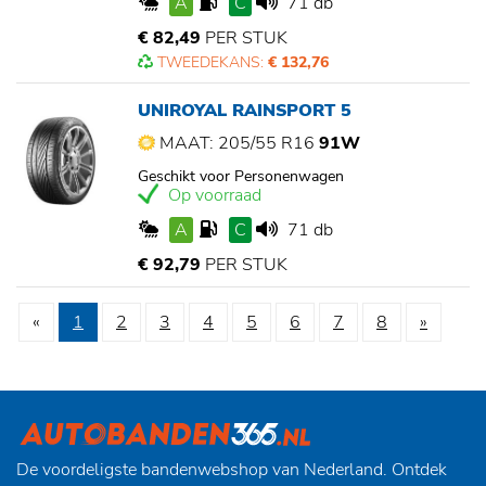
A
C
71 db
€ 82,49
PER STUK
TWEEDEKANS:
€ 132,76
UNIROYAL RAINSPORT 5
MAAT: 205/55 R16
91W
Geschikt voor Personenwagen
Op voorraad
A
C
71 db
€ 92,79
PER STUK
«
1
2
3
4
5
6
7
8
»
De voordeligste bandenwebshop van Nederland. Ontdek