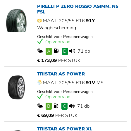
PIRELLI P ZERO ROSSO ASIMM. N5
FSL
MAAT: 205/55 R16
91Y
Wangbescherming
Geschikt voor Personenwagen
Op voorraad
A
D
71 db
€ 173,09
PER STUK
TRISTAR AS POWER
MAAT: 205/55 R16
91V
MS
Geschikt voor Personenwagen
Op voorraad
B
C
71 db
€ 69,09
PER STUK
TRISTAR AS POWER XL