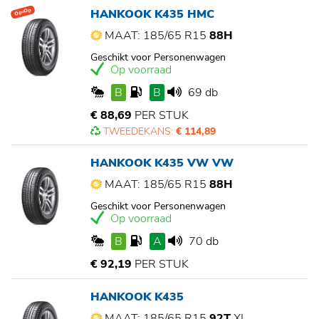
HANKOOK K435 HMC
Op=Op
MAAT: 185/65 R15
88H
Geschikt voor Personenwagen
Op voorraad
B
B
69 db
€ 88,69
PER STUK
TWEEDEKANS:
€ 114,89
HANKOOK K435 VW VW
MAAT: 185/65 R15
88H
Geschikt voor Personenwagen
Op voorraad
B
A
70 db
€ 92,19
PER STUK
HANKOOK K435
MAAT: 185/65 R15
92T
XL