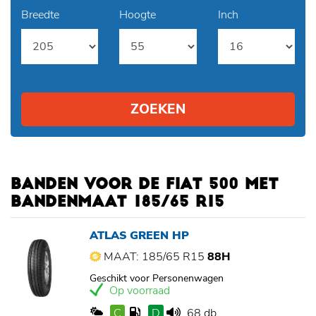
Breedte
Hoogte
Inch
ZOEKEN
BANDEN VOOR DE FIAT 500 MET
BANDENMAAT 185/65 R15
ATLAS GREEN HP
MAAT: 185/65 R15
88H
Geschikt voor Personenwagen
Op voorraad
C
D
68 db