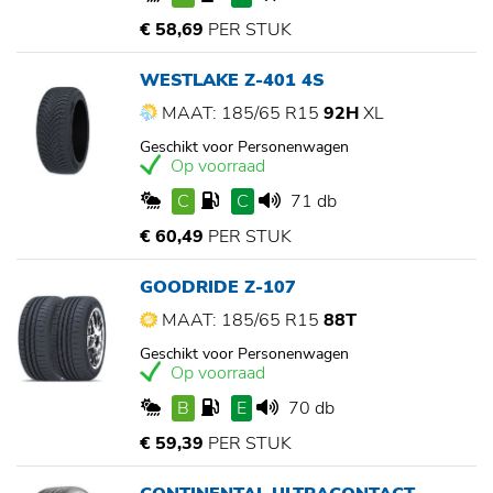
€ 58,69
PER STUK
WESTLAKE Z-401 4S
MAAT: 185/65 R15
92H
XL
Geschikt voor Personenwagen
Op voorraad
C
C
71 db
€ 60,49
PER STUK
GOODRIDE Z-107
MAAT: 185/65 R15
88T
Geschikt voor Personenwagen
Op voorraad
B
E
70 db
€ 59,39
PER STUK