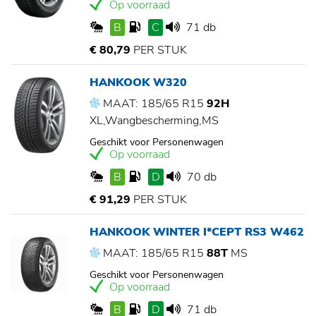
Op voorraad
B
C
71 db
€ 80,79
PER STUK
HANKOOK W320
MAAT: 185/65 R15
92H
XL,Wangbescherming,MS
Geschikt voor Personenwagen
Op voorraad
B
D
70 db
€ 91,29
PER STUK
HANKOOK WINTER I*CEPT RS3 W462
MAAT: 185/65 R15
88T
MS
Geschikt voor Personenwagen
Op voorraad
B
D
71 db