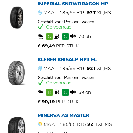
IMPERIAL SNOWDRAGON HP
MAAT: 185/65 R15
92T
XL,MS
Geschikt voor Personenwagen
Op voorraad
C
C
70 db
€ 69,49
PER STUK
KLEBER KRISALP HP3 EL
MAAT: 185/65 R15
92T
XL,MS
Geschikt voor Personenwagen
Op voorraad
B
C
69 db
€ 90,19
PER STUK
MINERVA AS MASTER
MAAT: 185/65 R15
92H
XL,MS