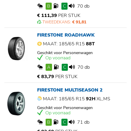
B
C
70 db
€ 111,39
PER STUK
TWEEDEKANS:
€ 91,81
FIRESTONE ROADHAWK
MAAT: 185/65 R15
88T
Geschikt voor Personenwagen
Op voorraad
A
C
70 db
€ 83,79
PER STUK
FIRESTONE MULTISEASON 2
MAAT: 185/65 R15
92H
XL,MS
Geschikt voor Personenwagen
Op voorraad
B
C
71 db