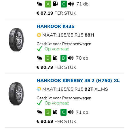
A
C
71 db
€ 87,19
PER STUK
HANKOOK K435
MAAT: 185/65 R15
88H
Geschikt voor Personenwagen
Op voorraad
B
B
70 db
€ 90,79
PER STUK
HANKOOK KINERGY 4S 2 (H750) XL
MAAT: 185/65 R15
92T
XL,MS
Geschikt voor Personenwagen
Op voorraad
B
C
71 db
€ 80,69
PER STUK