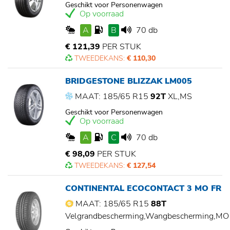
Geschikt voor Personenwagen
Op voorraad
A
B
70 db
€ 121,39
PER STUK
TWEEDEKANS:
€ 110,30
BRIDGESTONE BLIZZAK LM005
MAAT: 185/65 R15
92T
XL,MS
Geschikt voor Personenwagen
Op voorraad
A
C
70 db
€ 98,09
PER STUK
TWEEDEKANS:
€ 127,54
CONTINENTAL ECOCONTACT 3 MO FR
MAAT: 185/65 R15
88T
Velgrandbescherming,Wangbescherming,MO