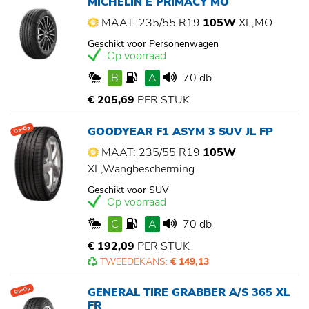
MICHELIN E PRIMACY MO
MAAT: 235/55 R19
105W
XL,MO
Geschikt voor Personenwagen
Op voorraad
B
A
70 db
€ 205,69
PER STUK
GOODYEAR F1 ASYM 3 SUV JL FP
Op=Op
MAAT: 235/55 R19
105W
XL,Wangbescherming
Geschikt voor SUV
Op voorraad
C
A
70 db
€ 192,09
PER STUK
TWEEDEKANS:
€ 149,13
GENERAL TIRE GRABBER A/S 365 XL
Op=Op
FR