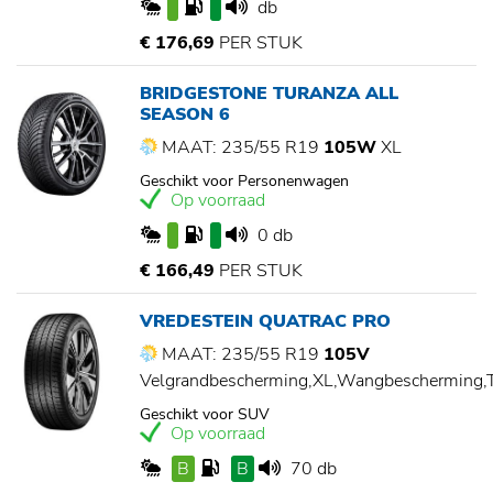
db
€ 176,69
PER STUK
BRIDGESTONE TURANZA ALL
SEASON 6
MAAT: 235/55 R19
105W
XL
Geschikt voor Personenwagen
Op voorraad
0 db
€ 166,49
PER STUK
VREDESTEIN QUATRAC PRO
MAAT: 235/55 R19
105V
Velgrandbescherming,XL,Wangbescherming
Geschikt voor SUV
Op voorraad
B
B
70 db