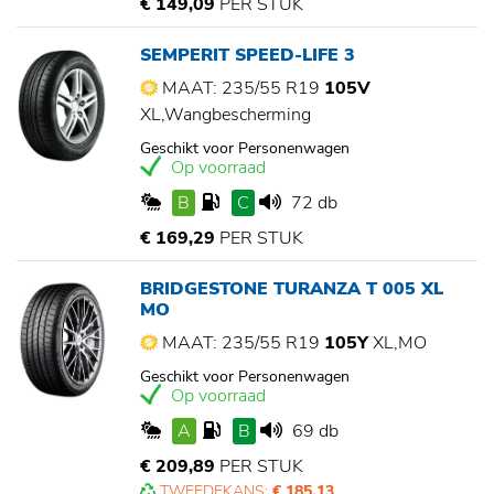
€ 149,09
PER STUK
SEMPERIT SPEED-LIFE 3
MAAT: 235/55 R19
105V
XL,Wangbescherming
Geschikt voor Personenwagen
Op voorraad
B
C
72 db
€ 169,29
PER STUK
BRIDGESTONE TURANZA T 005 XL
MO
MAAT: 235/55 R19
105Y
XL,MO
Geschikt voor Personenwagen
Op voorraad
A
B
69 db
€ 209,89
PER STUK
TWEEDEKANS:
€ 185,13