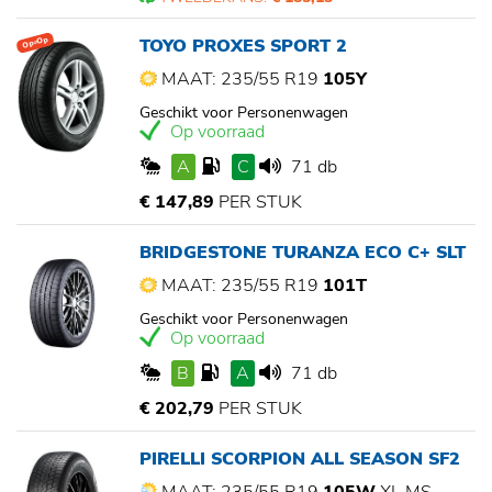
TOYO PROXES SPORT 2
Op=Op
MAAT: 235/55 R19
105Y
Geschikt voor Personenwagen
Op voorraad
A
C
71 db
€ 147,89
PER STUK
BRIDGESTONE TURANZA ECO C+ SLT
MAAT: 235/55 R19
101T
Geschikt voor Personenwagen
Op voorraad
B
A
71 db
€ 202,79
PER STUK
PIRELLI SCORPION ALL SEASON SF2