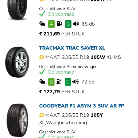
Geschikt voor SUV
Op voorraad
A
B
68 db
€ 211,69
PER STUK
TRACMAX TRAC SAVER XL
MAAT: 235/55 R19
105W
XL,MS
Geschikt voor Personenwagen
Op voorraad
B
C
72 db
€ 127,79
PER STUK
GOODYEAR F1 ASYM 3 SUV AR FP
MAAT: 235/55 R19
105Y
XL,Wangbescherming
Geschikt voor SUV
Op voorraad