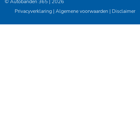
© Autobanden 365 | 2026
Privacyverklaring
|
Algemene voorwaarden
|
Disclaimer