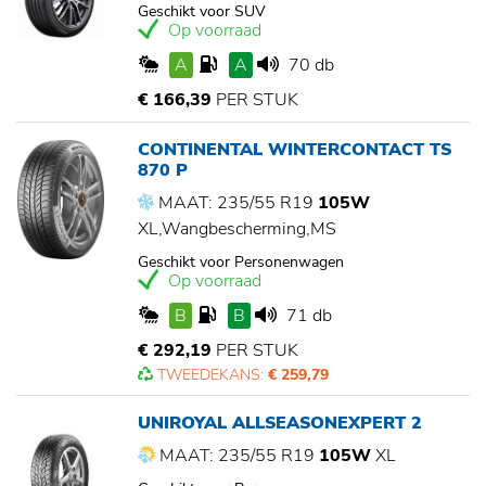
Geschikt voor SUV
Op voorraad
A
A
70 db
€ 166,39
PER STUK
CONTINENTAL WINTERCONTACT TS
870 P
MAAT: 235/55 R19
105W
XL,Wangbescherming,MS
Geschikt voor Personenwagen
Op voorraad
B
B
71 db
€ 292,19
PER STUK
TWEEDEKANS:
€ 259,79
UNIROYAL ALLSEASONEXPERT 2
MAAT: 235/55 R19
105W
XL