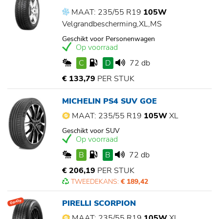
MAAT: 235/55 R19
105W
Velgrandbescherming,XL,MS
Geschikt voor Personenwagen
Op voorraad
C
D
72 db
€ 133,79
PER STUK
MICHELIN PS4 SUV GOE
MAAT: 235/55 R19
105W
XL
Geschikt voor SUV
Op voorraad
B
B
72 db
€ 206,19
PER STUK
TWEEDEKANS:
€ 189,42
PIRELLI SCORPION
Op=Op
MAAT: 235/55 R19
105W
XL