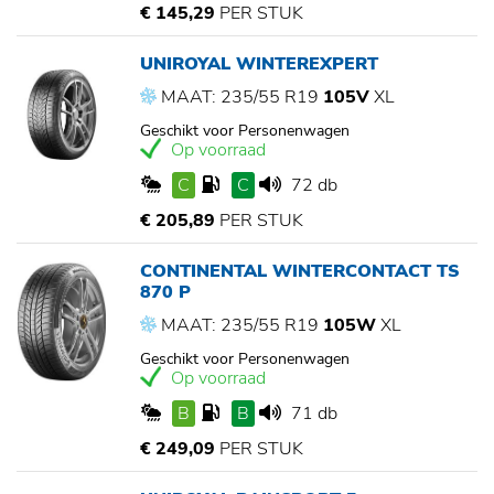
€ 145,29
PER STUK
UNIROYAL WINTEREXPERT
MAAT: 235/55 R19
105V
XL
Geschikt voor Personenwagen
Op voorraad
C
C
72 db
€ 205,89
PER STUK
CONTINENTAL WINTERCONTACT TS
870 P
MAAT: 235/55 R19
105W
XL
Geschikt voor Personenwagen
Op voorraad
B
B
71 db
€ 249,09
PER STUK