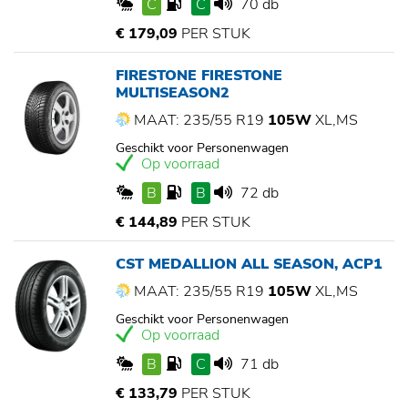
C
C
70 db
€ 179,09
PER STUK
FIRESTONE FIRESTONE
MULTISEASON2
MAAT: 235/55 R19
105W
XL,MS
Geschikt voor Personenwagen
Op voorraad
B
B
72 db
€ 144,89
PER STUK
CST MEDALLION ALL SEASON, ACP1
MAAT: 235/55 R19
105W
XL,MS
Geschikt voor Personenwagen
Op voorraad
B
C
71 db
€ 133,79
PER STUK