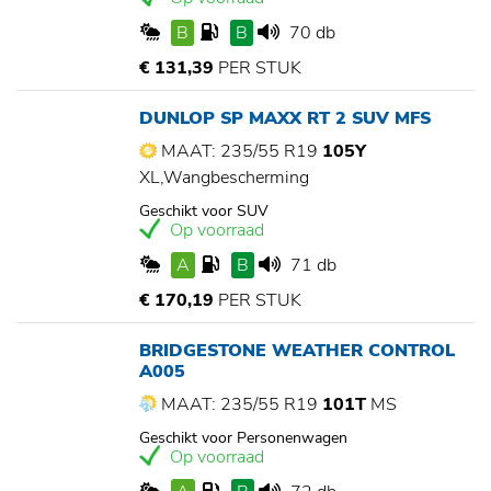
B
B
70 db
€ 131,39
PER STUK
DUNLOP SP MAXX RT 2 SUV MFS
MAAT: 235/55 R19
105Y
XL,Wangbescherming
Geschikt voor SUV
Op voorraad
A
B
71 db
€ 170,19
PER STUK
BRIDGESTONE WEATHER CONTROL
A005
MAAT: 235/55 R19
101T
MS
Geschikt voor Personenwagen
Op voorraad