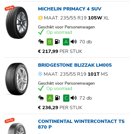
MICHELIN PRIMACY 4 SUV
Op=Op
MAAT: 235/55 R19
105W
XL
Geschikt voor Personenwagen
Op voorraad
B
A
70 db
€ 217,99
PER STUK
BRIDGESTONE BLIZZAK LM005
MAAT: 235/55 R19
101T
MS
Geschikt voor Personenwagen
Op voorraad
A
C
72 db
€ 236,29
PER STUK
CONTINENTAL WINTERCONTACT TS
Op=Op
870 P