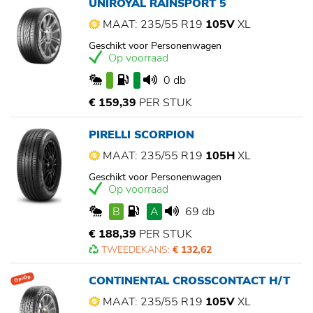
UNIROYAL RAINSPORT 5
MAAT: 235/55 R19
105V
XL
Geschikt voor Personenwagen
Op voorraad
0 db
€ 159,39
PER STUK
PIRELLI SCORPION
MAAT: 235/55 R19
105H
XL
Geschikt voor Personenwagen
Op voorraad
B
A
69 db
€ 188,39
PER STUK
TWEEDEKANS:
€ 132,62
CONTINENTAL CROSSCONTACT H/T
Op=Op
MAAT: 235/55 R19
105V
XL