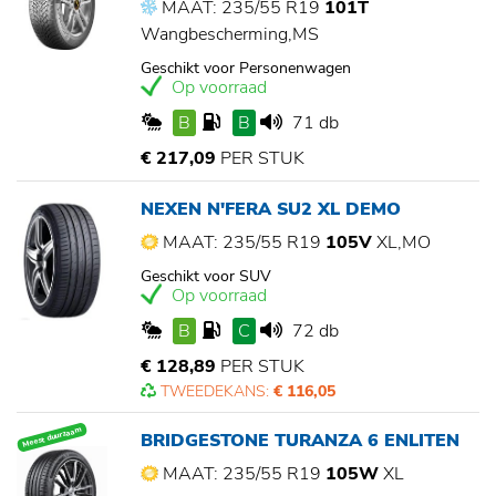
MAAT: 235/55 R19
101T
Wangbescherming,MS
Geschikt voor Personenwagen
Op voorraad
B
B
71 db
€ 217,09
PER STUK
NEXEN N'FERA SU2 XL DEMO
MAAT: 235/55 R19
105V
XL,MO
Geschikt voor SUV
Op voorraad
B
C
72 db
€ 128,89
PER STUK
TWEEDEKANS:
€ 116,05
Meest duurzaam
BRIDGESTONE TURANZA 6 ENLITEN
MAAT: 235/55 R19
105W
XL