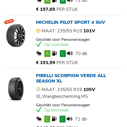
A
B
72 db
€ 197,69
PER STUK
MICHELIN PILOT SPORT 4 SUV
Op=Op
MAAT: 235/55 R19
101V
Geschikt voor Personenwagen
Op voorraad
A
C
70 db
€ 191,99
PER STUK
PIRELLI SCORPION VERDE ALL
SEASON XL
MAAT: 235/55 R19
105V
XL,Wangbescherming,MS
Geschikt voor Personenwagen
Op voorraad
C
C
71 db