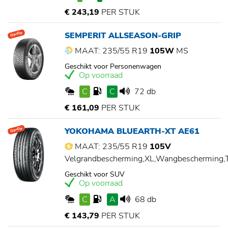
€ 243,19
PER STUK
SEMPERIT ALLSEASON-GRIP
Op=Op
MAAT: 235/55 R19
105W
MS
Geschikt voor Personenwagen
Op voorraad
C
C
72 db
€ 161,09
PER STUK
YOKOHAMA BLUEARTH-XT AE61
Op=Op
MAAT: 235/55 R19
105V
Velgrandbescherming,XL,Wangbescherming
Geschikt voor SUV
Op voorraad
C
A
68 db
€ 143,79
PER STUK