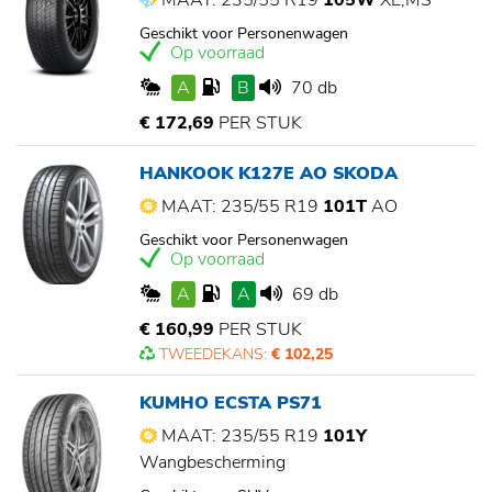
MAAT: 235/55 R19
105W
XL,MS
Geschikt voor Personenwagen
Op voorraad
A
B
70 db
€ 172,69
PER STUK
HANKOOK K127E AO SKODA
MAAT: 235/55 R19
101T
AO
Geschikt voor Personenwagen
Op voorraad
A
A
69 db
€ 160,99
PER STUK
TWEEDEKANS:
€ 102,25
KUMHO ECSTA PS71
MAAT: 235/55 R19
101Y
Wangbescherming